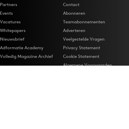
Partners
Contact
Events
Abonneren
Vacatures
Teamabonnementen
Whitepapers
Adverteren
Nieuwsbrief
Veelgestelde Vragen
Adformatie Academy
Privacy Statement
Volledig Magazine Archief
Cookie Statement
Algemene Voorwaarden
Onze app
Maak Adformatie.nl je
Google-favoriet
Privacyinstellingen
Download de
Adformatie Nieuws App