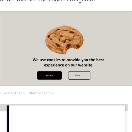
Menu
Home
9 sept: GenAI-training
12 nov: MarketingLive!
Adverteren
Events
Opleidingen
Vacatures
© Afbeelding: Shutterstock
Academy
Partners
Advertentie
Topics
Artificial Intelligence