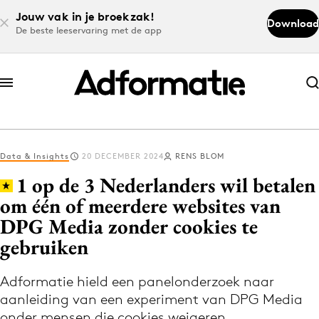
Jouw vak in je broekzak!
Download
De beste leeservaring met de app
Abonneer nu
Abonneer nu
Data & Insights
20 DECEMBER 2024
RENS BLOM
Log in
1 op de 3 Nederlanders wil betalen
om één of meerdere websites van
DPG Media zonder cookies te
Download de app
Volg het laatste nieuws via de Adformatie
gebruiken
Nieuws app
Adformatie hield een panelonderzoek naar
aanleiding van een experiment van DPG Media
onder mensen die cookies weigeren.