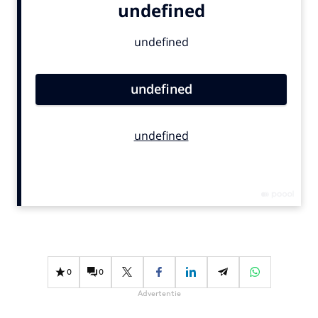
Bureaus
Campagnes
Carriere
Contentmarketing
Craft
Customer Experience
Data & Insights
Design
Digital transformation
Diversiteit
Effectiviteit
Gedragsverandering
Influencer marketing
0
0
Interne communicatie
Advertentie
Martech