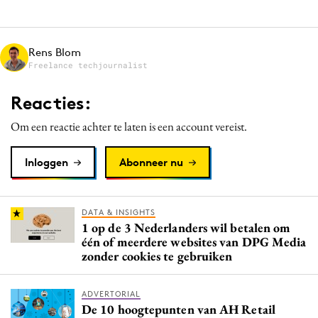
Media
Merkstrategie
Rens Blom
PR
Freelance techjournalist
Programmatic
Reacties:
Purpose Marketing
Reputatie & crisis
Om een reactie achter te laten is een account vereist.
Inloggen
Abonneer nu
DATA & INSIGHTS
1 op de 3 Nederlanders wil betalen om
één of meerdere websites van DPG Media
zonder cookies te gebruiken
ADVERTORIAL
De 10 hoogtepunten van AH Retail