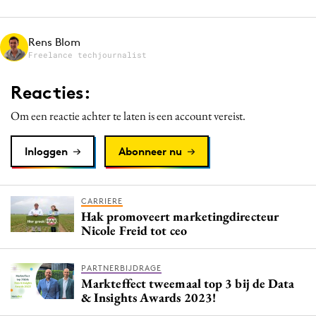
Media
Merkstrategie
Rens Blom
Freelance techjournalist
PR
Programmatic
Reacties:
Purpose Marketing
Om een reactie achter te laten is een account vereist.
Reputatie & crisis
Inloggen
Abonneer nu
CARRIERE
Hak promoveert marketingdirecteur
Nicole Freid tot ceo
PARTNERBIJDRAGE
Markteffect tweemaal top 3 bij de Data
& Insights Awards 2023!