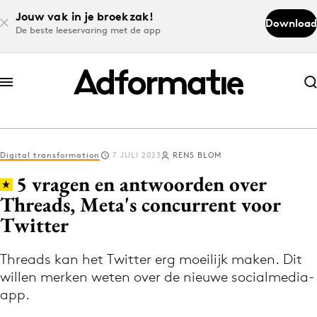
Jouw vak in je broekzak!
Download
De beste leeservaring met de app
Abonneer nu
Abonneer nu
Digital transformation
7 JULI 2023
RENS BLOM
Log in
5 vragen en antwoorden over
Threads, Meta's concurrent voor
Twitter
Download de app
Volg het laatste nieuws via de Adformatie
Threads kan het Twitter erg moeilijk maken. Dit
Nieuws app
willen merken weten over de nieuwe socialmedia-
app.