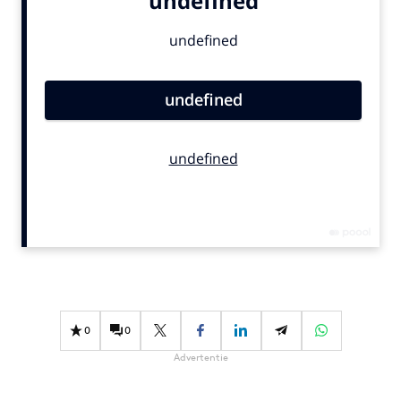
Bureaus
Campagnes
Carriere
Contentmarketing
Craft
Customer Experience
Data & Insights
Design
Digital transformation
Diversiteit
Effectiviteit
Gedragsverandering
0
0
Influencer marketing
Advertentie
Interne communicatie
Martech