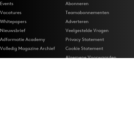
Events
Abonneren
Vacatures
Teamabonnementen
Whitepapers
Adverteren
Nieuwsbrief
Veelgestelde Vragen
Adformatie Academy
Privacy Statement
Volledig Magazine Archief
Cookie Statement
Algemene Voorwaarden
Onze app
Maak Adformatie.nl je
Google-favoriet
Privacyinstellingen
Download de
Adformatie Nieuws App