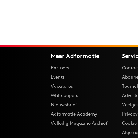
Meer Adformatie
Servi
Partners
Contac
Events
Abonne
Vacatures
Teama
Whitepapers
Advert
Nieuwsbrief
Veelge
Adformatie Academy
Privac
Volledig Magazine Archief
Cookie
Algeme