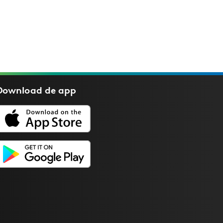
Download de
app