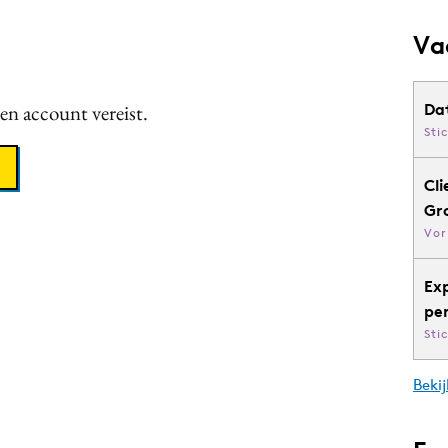
Va
een account vereist.
Da
Sti
Cli
Gr
Vor
Ex
pe
Sti
Bekij