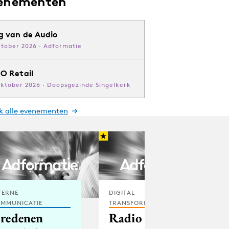
enementen
g van de Audio
ktober 2026 · Adformatie
O Retail
oktober 2026 · Doopsgezinde Singelkerk
jk alle evenementen
TERNE
DIGITAL
MMUNICATIE
TRANSFORMATION
 redenen
Radio