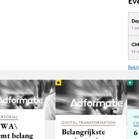
Ev
Da
1 o
CM
13 
Beki
ERTORIAL
IN
DIGITAL TRANSFORMATION
CO
BWA\
Belangrijkste
6
emt belang