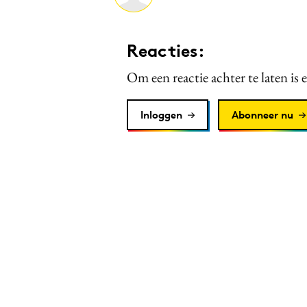
Reacties:
Om een reactie achter te laten is 
Inloggen
Abonneer nu