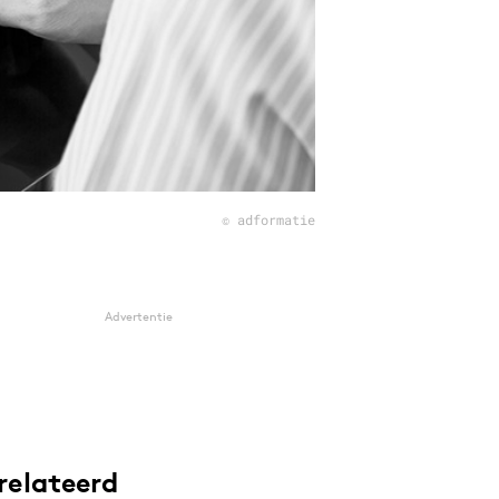
© adformatie
Advertentie
relateerd