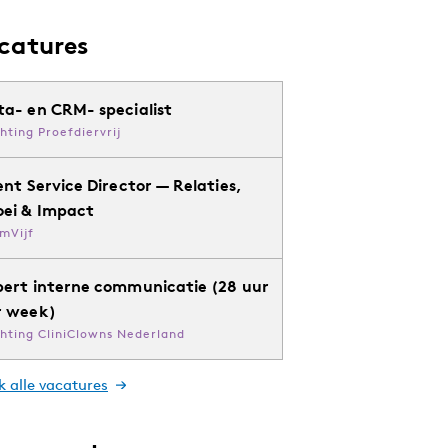
catures
ta- en CRM- specialist
chting Proefdiervrij
ent Service Director — Relaties,
oei & Impact
mVijf
pert interne communicatie (28 uur
r week)
chting CliniClowns Nederland
k alle vacatures