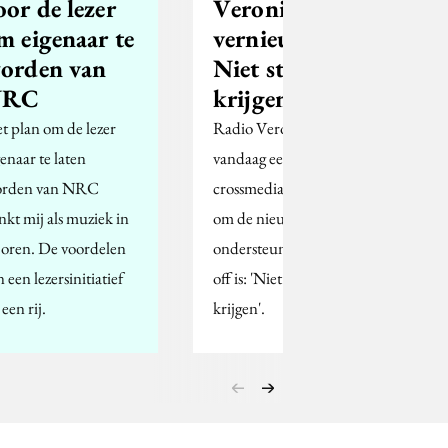
oor de lezer
Veronica
m eigenaar te
vernieuwd:
orden van
Niet stil te
NRC
krijgen
t plan om de lezer
Radio Veronica begint
genaar te laten
vandaag een
rden van NRC
crossmediale campagne
inkt mij als muziek in
om de nieuwe koers te
 oren. De voordelen
ondersteunen. De pay-
 een lezersinitiatief
off is: 'Niet stil te
een rij.
krijgen'.