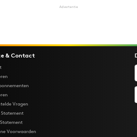
Advertentie
ce & Contact
t
ren
bonnementen
eren
stelde Vragen
y Statement
 Statement
ne Voorwaarden