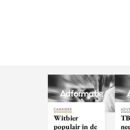
CARRIERE
ADV
Witbier
T
populair in de
ne