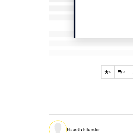
0
0
Elsbeth Eilander