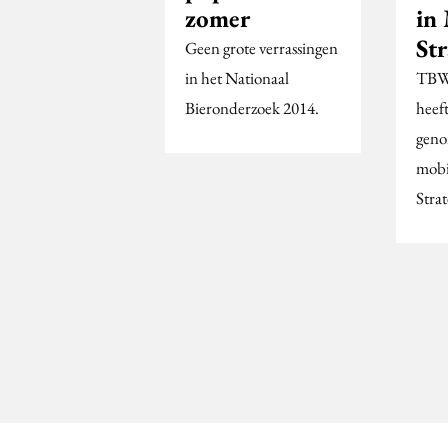
zomer
in
St
Geen grote verrassingen
in het Nationaal
TBW
Bieronderzoek 2014.
heef
genom
mobi
Strat