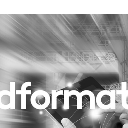
Programmatic
ering
Purpose Marketing
keting
Reputatie & crisis
nicatie