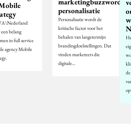
marketingbuzzword:
v
 Mobile
personalisatie
o
rategy
w
Personalisatie wordt de
A\Nederland
kritische factor voor het
t een belang
behalen van langetermijn
He
en in full service
brandingdoelstellingen. Dat
ei
le agency Mobile
vinden marketeers die
wo
egy.
digitale…
kl
de
van
op 