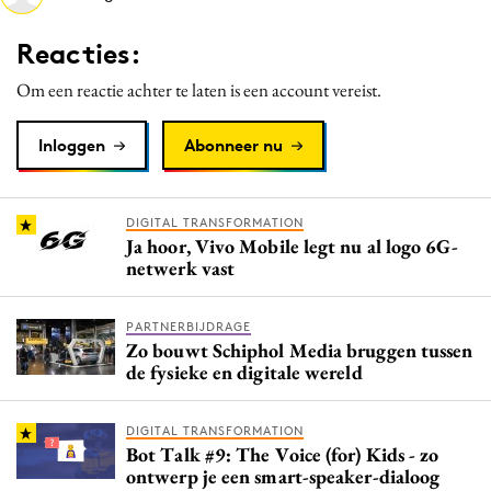
Media
Reacties:
Merkstrategie
Om een reactie achter te laten is een account vereist.
PR
Programmatic
Inloggen
Abonneer nu
Purpose Marketing
Reputatie & crisis
DIGITAL TRANSFORMATION
Ja hoor, Vivo Mobile legt nu al logo 6G-
netwerk vast
PARTNERBIJDRAGE
Zo bouwt Schiphol Media bruggen tussen
de fysieke en digitale wereld
DIGITAL TRANSFORMATION
Bot Talk #9: The Voice (for) Kids - zo
ontwerp je een smart-speaker-dialoog