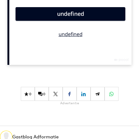
Bureaus
Campagnes
Carriere
Contentmarketing
Craft
Customer Experience
Data & Insights
Design
Digital transformation
Diversiteit
0
0
Effectiviteit
Advertentie
Gedragsverandering
Influencer marketing
Interne communicatie
Martech
Gastblog Adformatie