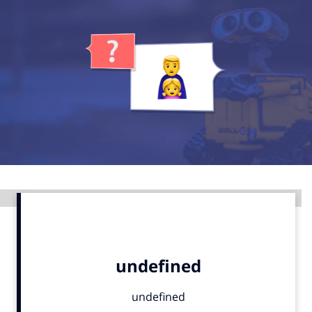
Menu
Home
9 sept: GenAI-training
12 nov: MarketingLive!
Adverteren
Events
Opleidingen
Advertentie
Vacatures
Academy
Partners
Topics
Artificial Intelligence