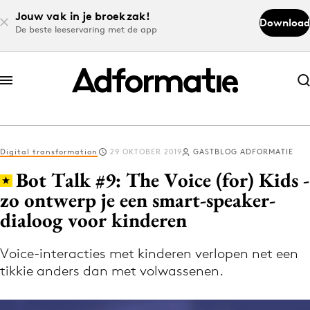
Jouw vak in je broekzak!
Download
De beste leeservaring met de app
Abonneer nu
Abonneer nu
Digital transformation
29 OKTOBER 2019
GASTBLOG ADFORMATIE
Log in
Bot Talk #9: The Voice (for) Kids -
zo ontwerp je een smart-speaker-
dialoog voor kinderen
Download de app
Volg het laatste nieuws via de Adformatie
Voice-interacties met kinderen verlopen net een
Nieuws app
tikkie anders dan met volwassenen.