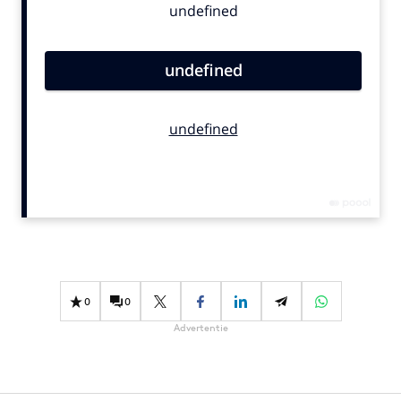
Bureaus
Campagnes
Carriere
Contentmarketing
Craft
Customer Experience
Data & Insights
Design
Digital transformation
Diversiteit
Effectiviteit
0
0
Gedragsverandering
Advertentie
Influencer marketing
Interne communicatie
Martech