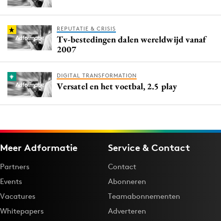
REPUTATIE & CRISIS
Tv-bestedingen dalen wereldwijd vanaf
2007
DIGITAL TRANSFORMATION
Versatel en het voetbal, 2.5 play
Meer Adformatie
Service & Contact
Partners
Contact
Events
Abonneren
Vacatures
Teamabonnementen
Whitepapers
Adverteren