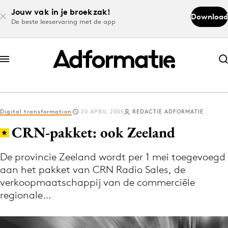
Jouw vak in je broekzak!
Download
De beste leeservaring met de app
Abonneer nu
Abonneer nu
Digital transformation
20 APRIL 2005
REDACTIE ADFORMATIE
Log in
CRN-pakket: ook Zeeland
De provincie Zeeland wordt per 1 mei toegevoegd
Download de app
aan het pakket van CRN Radio Sales, de
Volg het laatste nieuws via de Adformatie
verkoopmaatschappij van de commerciële
Nieuws app
regionale…