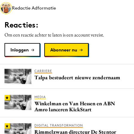
Media
Redactie Adformatie
Merkstrategie
Reacties:
PR
Programmatic
Om een reactie achter te laten is een account vereist.
Purpose Marketing
Inloggen
Abonneer nu
Reputatie & crisis
CARRIERE
Talpa bestudeert nieuwe zendernaam
MEDIA
Winkelman en Van Hessen en ABN
Amro lanceren KickStart
DIGITAL TRANSFORMATION
Rimmelzwaan directeur De Stentor