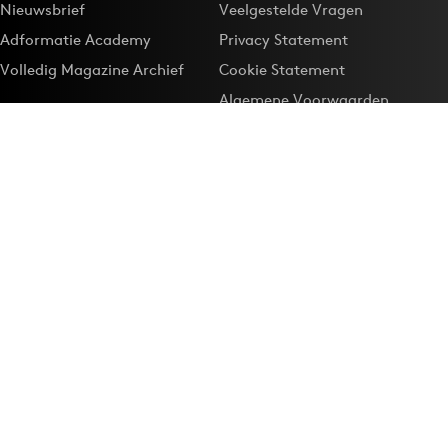
Nieuwsbrief
Veelgestelde Vragen
Adformatie Academy
Privacy Statement
Volledig Magazine Archief
Cookie Statement
Algemene Voorwaarden
Onze app
Maak Adformatie.nl je
Google-favoriet
Privacyinstellingen
Download de
Adformatie Nieuws App