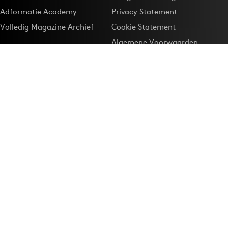
Adformatie Academy
Privacy Statement
Volledig Magazine Archief
Cookie Statement
Algemene Voorwaarden
Onze app
Maak Adformatie.nl je
Google-favoriet
Privacyinstellingen
Download de
Adformatie Nieuws App