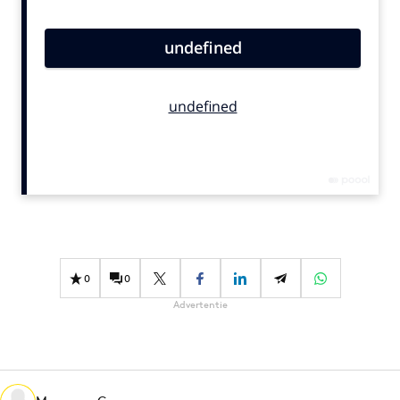
Bureaus
Campagnes
Carriere
Contentmarketing
Craft
Customer Experience
Data & Insights
Design
Digital transformation
Diversiteit
0
0
Effectiviteit
Advertentie
Gedragsverandering
Influencer marketing
Interne communicatie
Martech