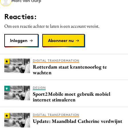
Marc van Gurp
Media
Merkstrategie
Reacties:
PR
Om een reactie achter te laten is een account vereist.
Programmatic
Purpose Marketing
Inloggen
Abonneer nu
Reputatie & crisis
DIGITAL TRANSFORMATION
Rotterdam staat krantenoorlog te
wachten
DESIGN
Sport2Mobile moet gebruik mobiel
internet stimuleren
DIGITAL TRANSFORMATION
Update: Maandblad Catherine verdwijnt