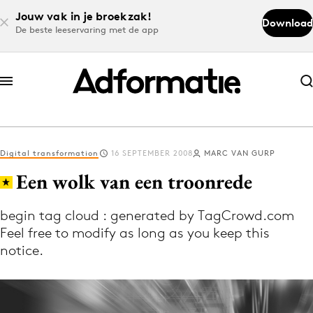
Jouw vak in je broekzak!
Download
De beste leeservaring met de app
Abonneer nu
Abonneer nu
Digital transformation
16 SEPTEMBER 2008
MARC VAN GURP
Log in
Een wolk van een troonrede
begin tag cloud : generated by TagCrowd.com
Download de app
Feel free to modify as long as you keep this
Volg het laatste nieuws via de Adformatie
notice.
Nieuws app