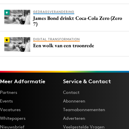
GEDRAGSVERANDERING
James Bond drinkt Coca-Cola Zero (Zero
7)
DIGITAL TRANSFORMATION
Een wolk van een troonrede
Meer Adformatie
Service & Contact
Partners
Contact
Events
Abonneren
Vacatures
Teamabonnementen
Whitepapers
Adverteren
Nieuwsbrief
Veelgestelde Vragen