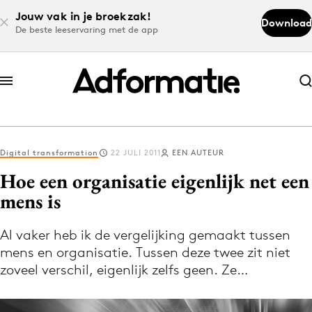
Jouw vak in je broekzak!
Download
De beste leeservaring met de app
Abonneer nu
Abonneer nu
Digital transformation
22 JULI 2011
EEN AUTEUR
Log in
Hoe een organisatie eigenlijk net een
mens is
Download de app
Volg het laatste nieuws via de Adformatie
Al vaker heb ik de vergelijking gemaakt tussen
mens en organisatie. Tussen deze twee zit niet
Nieuws app
zoveel verschil, eigenlijk zelfs geen. Ze…