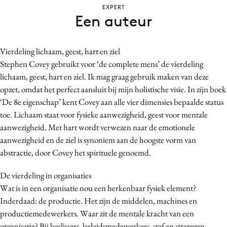
EXPERT
Bureaus
Een auteur
Campagnes
Carriere
Vierdeling lichaam, geest, hart en ziel
Contentmarketing
Stephen Covey gebruikt voor ‘de complete mens’ de vierdeling
Craft
lichaam, geest, hart en ziel. Ik mag graag gebruik maken van deze
Customer Experience
opzet, omdat het perfect aansluit bij mijn holistische visie. In zijn boek
Data & Insights
‘De 8e eigenschap’ kent Covey aan alle vier dimensies bepaalde status
toe. Lichaam staat voor fysieke aanwezigheid, geest voor mentale
Design
aanwezigheid. Met hart wordt verwezen naar de emotionele
Digital transformation
aanwezigheid en de ziel is synoniem aan de hoogste vorm van
Diversiteit
abstractie, door Covey het spirituele genoemd.
Effectiviteit
De vierdeling in organisaties
Gedragsverandering
Wat is in een organisatie nou een herkenbaar fysiek element?
Influencer marketing
Inderdaad: de productie. Het zijn de middelen, machines en
Interne communicatie
productiemedewerkers. Waar zit de mentale kracht van een
Martech
organisatie? Bij beslissers, beleidsmedewerkers, staf en strategen.