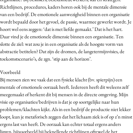
Media
Richtlijnen, procedures, kaders horen ook bij de mentale dimensie
van een bedrijf. De emotionele aanwezigheid binnen een organisatie
Merkstrategie
wordt bepaald door het gevoel, de passie, waarmee gewerkt wordt. Je
PR
hoort wel eens zeggen: ‘dat is met liefde gemaakt.’ Dat is het hart.
Programmatic
Daar vind je de emotionele dimensie binnen een organisatie. Ten
Purpose Marketing
slotte de ziel: wat zou je in een organisatie als de hoogste vorm van
Reputatie & crisis
abstractie betitelen? Dat zijn de dromen, de langetermijnvisies, de
toekomstscenario’s, de zgn. ‘stip aan de horizon’.
Voorbeeld
Bij mensen zien we vaak dat een fysieke klacht (bv. spierpijn) een
mentale of emotionele oorzaak heeft. Iedereen heeft dit weleens zelf
meegemaakt of herkent dit bij mensen in de directe omgeving. Mijn
visie op organisaties/bedrijven is dat je op soortgelijke naar hun
problemen/klachten kijkt. Als in een bedrijf de productie niet lekker
loopt, kun je metaforisch zeggen dat het lichaam ziek is of op z’n minst
ergens last van heeft. De oorzaak kan echter totaal ergens anders
liggen, bijvoorbeeld bij beknellende richtlijnen oftewel de het