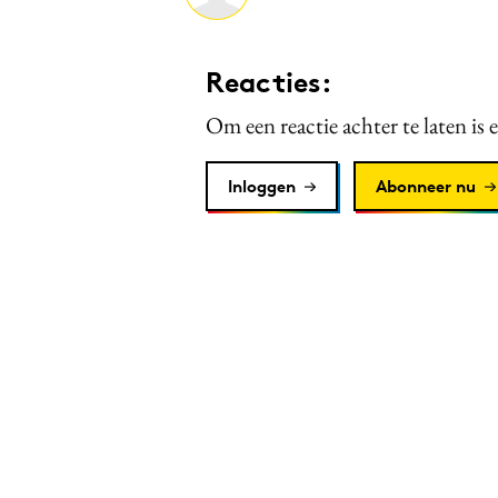
Reacties:
Om een reactie achter te laten is 
Inloggen
Abonneer nu