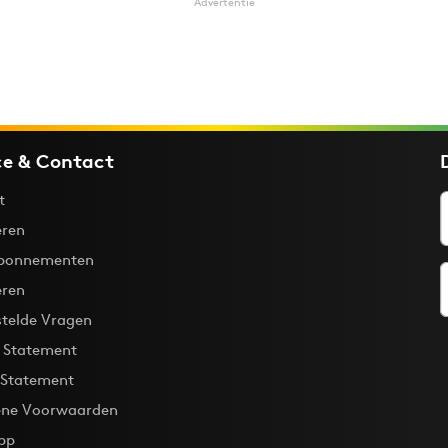
Advertentie
ce & Contact
t
ren
bonnementen
eren
stelde Vragen
y Statement
 Statement
ne Voorwaarden
pp