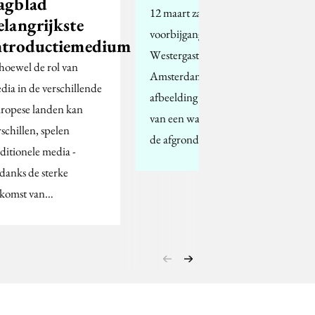
agblad
12 maart zagen
elangrijkste
voorbijgangers op het
ntroductiemedium
Westergasterrein in
hoewel de rol van
Amsterdam een
dia in de verschillende
afbeelding op de grond
ropese landen kan
van een waterval die in
rschillen, spelen
de afgrond verdween.
aditionele media -
danks de sterke
komst van…