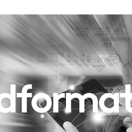
Programmatic
ering
Purpose Marketing
keting
Reputatie & crisis
nicatie