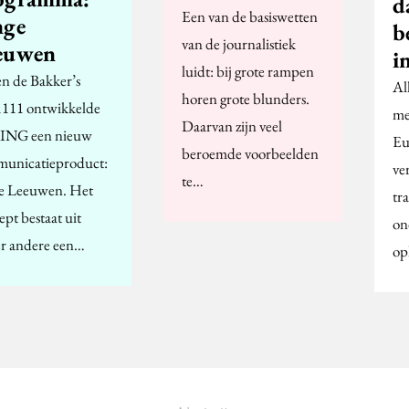
d
Een van de basiswetten
nge
b
van de journalistiek
euwen
i
luidt: bij grote rampen
en de Bakker’s
Al
horen grote blunders.
111 ontwikkelde
me
Daarvan zijn veel
 ING een nieuw
Eu
beroemde voorbeelden
unicatieproduct:
ve
te…
e Leeuwen. Het
tr
pt bestaat uit
on
r andere een…
op