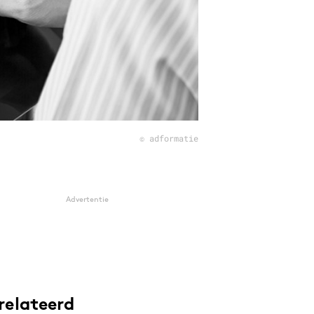
© adformatie
Advertentie
relateerd