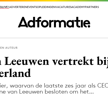
GLIVE!
GLIVE!
ADVERTEREN
ADVERTEREN
EVENTS
EVENTS
OPLEIDINGEN
OPLEIDINGEN
VACATURES
VACATURES
ACADEMY
ACADEMY
PARTNERS
PARTNERS
EEN AUTEUR
ieuws app
 Leeuwen vertrekt bi
erland
vier, waarvan de laatste zes jaar als C
Media
nne van Leeuwen besloten om het…
ormation
Merkstrategie
PR