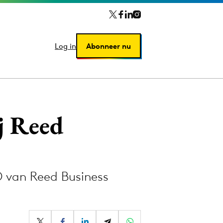
Log in
Log in
Abonneer nu
Abonneer nu
j Reed
EO van Reed Business