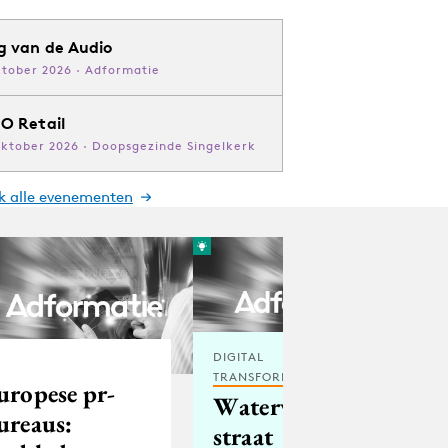
g van de Audio
ktober 2026 · Adformatie
O Retail
oktober 2026 · Doopsgezinde Singelkerk
jk alle evenementen
DIGITAL
TRANSFORMATION
uropese pr-
Waterval op
ureaus:
straat