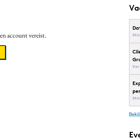
Va
Da
een account vereist.
Sti
Cli
Gr
Vor
Ex
pe
Sti
Bekij
Ev