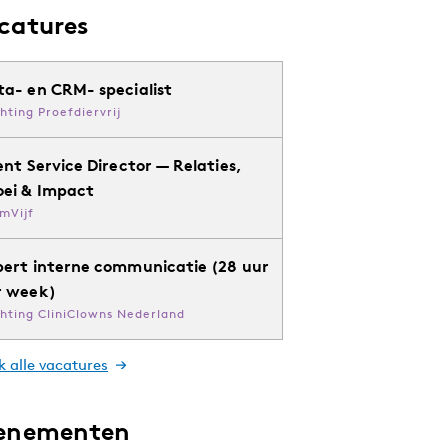
catures
ta- en CRM- specialist
chting Proefdiervrij
ent Service Director — Relaties,
oei & Impact
mVijf
pert interne communicatie (28 uur
r week)
chting CliniClowns Nederland
k alle vacatures
enementen