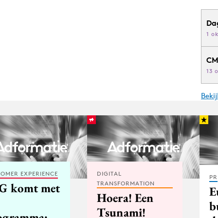
Da
1 o
CM
13 
Beki
OMER EXPERIENCE
DIGITAL
PR
TRANSFORMATION
G komt met
E
Hoera! Een
b
Tsunami!
ogramma: