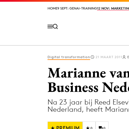
HOME
HOME
9 SEPT: GENAI-TRAINING
9 SEPT: GENAI-TRAINING
12 NOV: MARKETIN
12 NOV: MARKETIN
Digital transformation
21 MAART 2011
Volg het laatste nieuws via de Adformatie N
Marianne van
Business Ned
Topics
Na 23 jaar bij Reed Else
Artificial Intelligence
Design
Nederland, heeft Maria
Bureaus
Digital transf
Campagnes
Diversiteit
PREMIUM
0
0