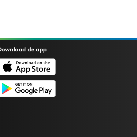
Download de
app