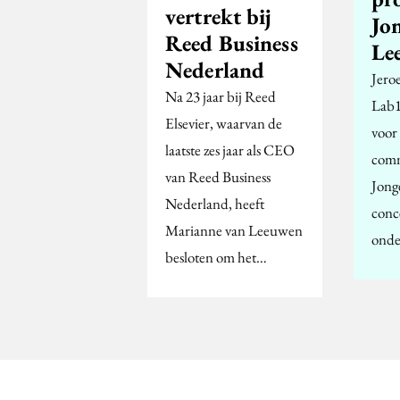
vertrekt bij
Jo
Reed Business
Le
Nederland
Jero
Na 23 jaar bij Reed
Lab1
Elsevier, waarvan de
voor
laatste zes jaar als CEO
comm
van Reed Business
Jong
Nederland, heeft
conce
Marianne van Leeuwen
onde
besloten om het…