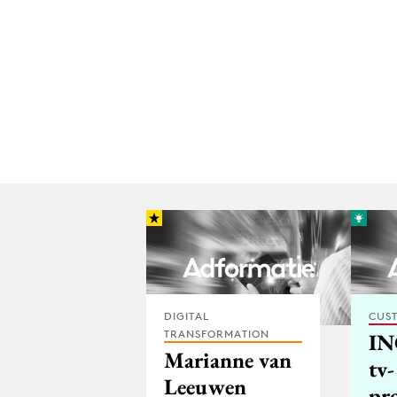
DIGITAL
CUST
TRANSFORMATION
IN
Marianne van
tv-
Leeuwen
pr