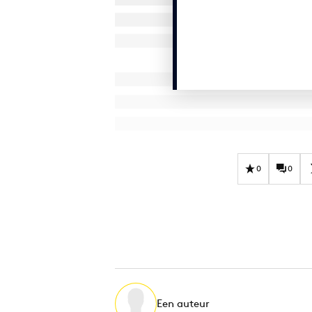
0
0
Een auteur