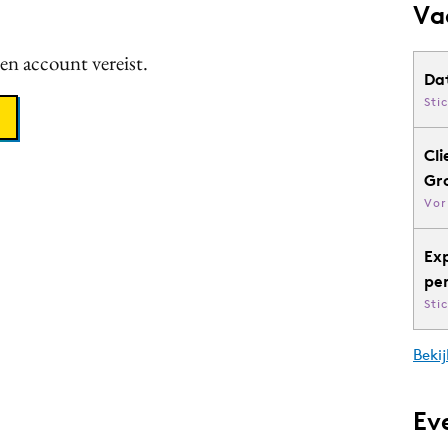
Va
een account vereist.
Da
Sti
Cli
Gr
Vor
Ex
pe
Sti
Bekij
Ev