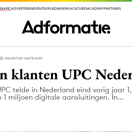
GLIVE!
GLIVE!
ADVERTEREN
ADVERTEREN
EVENTS
EVENTS
OPLEIDINGEN
OPLEIDINGEN
VACATURES
VACATURES
ACADEMY
ACADEMY
PARTNERS
PARTNERS
MAARTEN HAFKAMP
ieuws app
en klanten UPC Nede
PC telde in Nederland eind vorig jaar 1
 1 miljoen digitale aansluitingen. In…
Media
ormation
Merkstrategie
PR