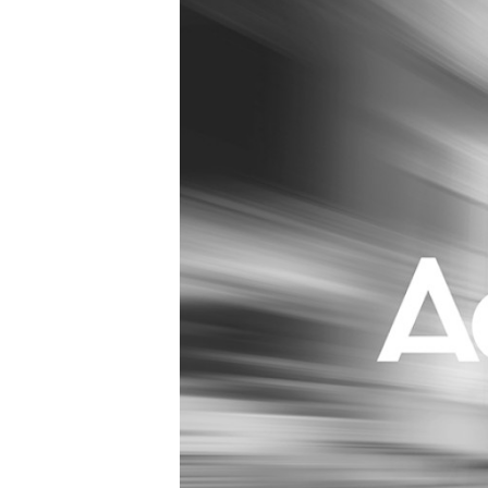
Carriere
Effectiviteit
Contentmarketing
Gedragsverand
Craft
Influencer mar
Customer Experience
Interne commu
Data & Insights
Martech