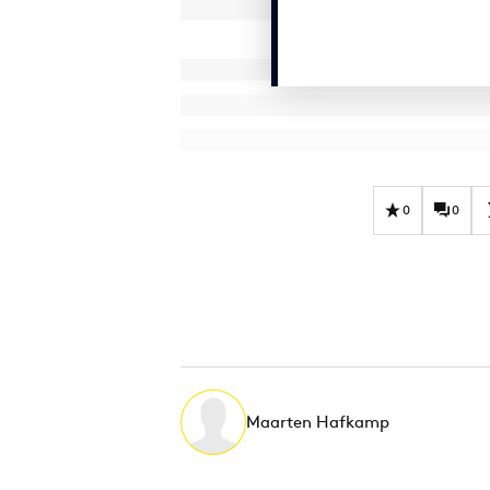
0
0
Maarten Hafkamp