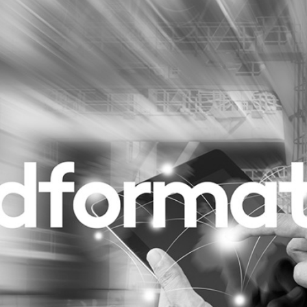
Programmatic
ering
Purpose Marketing
keting
Reputatie & crisis
nicatie