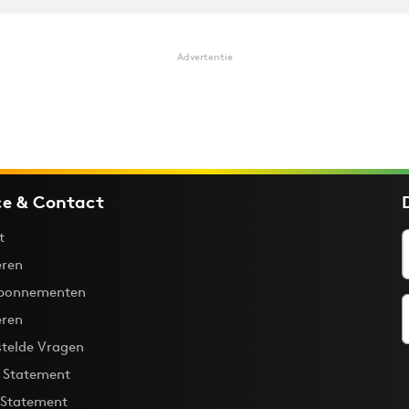
Advertentie
ce & Contact
t
ren
bonnementen
eren
stelde Vragen
y Statement
 Statement