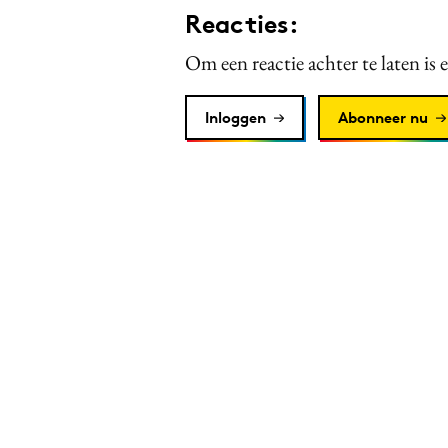
Reacties:
Om een reactie achter te laten is 
Inloggen
Abonneer nu