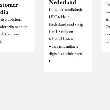
Nederland
stomer
Te
Kabel- en mediabedrijf
dia
ov
UPC telde in
ls Publishers
Ar
Nederland eind vorig
ndert zijn naam in
Ov
jaar 1,8 miljoen
ls Customer
ee
televisieklanten,
a.
fa
waarvan 1 miljoen
digitale aansluitingen.
In…