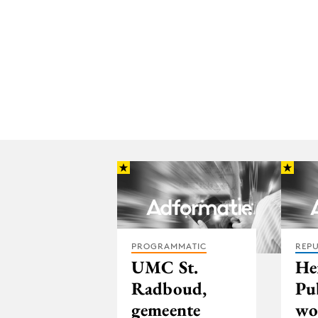
PROGRAMMATIC
REPU
UMC St.
He
Radboud,
Pu
gemeente
wo