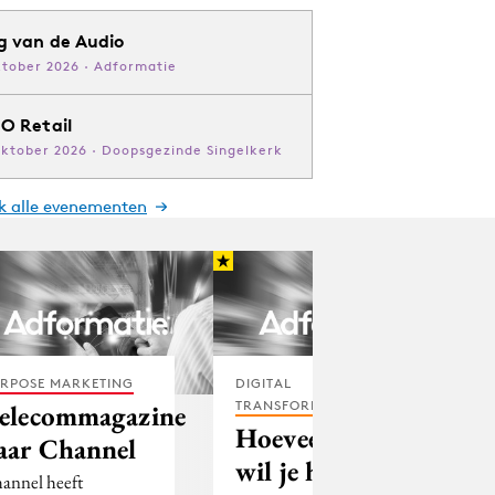
g van de Audio
ktober 2026 · Adformatie
O Retail
oktober 2026 · Doopsgezinde Singelkerk
jk alle evenementen
RPOSE MARKETING
DIGITAL
TRANSFORMATION
elecommagazine
Hoeveel bank
aar Channel
wil je hebben?
annel heeft