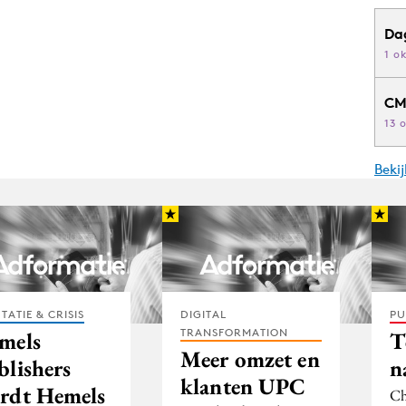
Da
1 o
CM
13 
Beki
TATIE & CRISIS
DIGITAL
PU
TRANSFORMATION
mels
T
Meer omzet en
blishers
n
klanten UPC
rdt Hemels
Ch