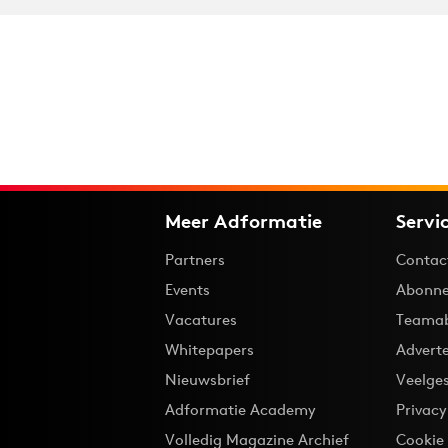
Meer Adformatie
Servi
Partners
Contac
Events
Abonne
Vacatures
Teama
Whitepapers
Advert
Nieuwsbrief
Veelge
Adformatie Academy
Privac
Volledig Magazine Archief
Cookie