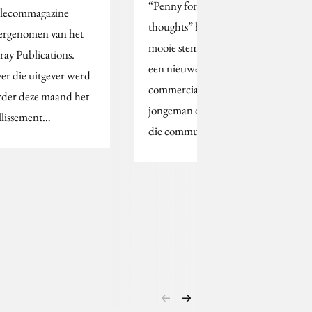
“Penny for your
lecommagazine
thoughts” hoor ik een
ergenomen van het
mooie stem zingen in
ray Publications.
een nieuwe ING
er die uitgever werd
commercial. Ik zie een
rder deze maand het
jongeman op een berg
illissement…
die communiceert…