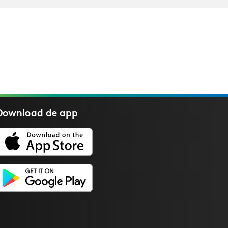
Download de
app