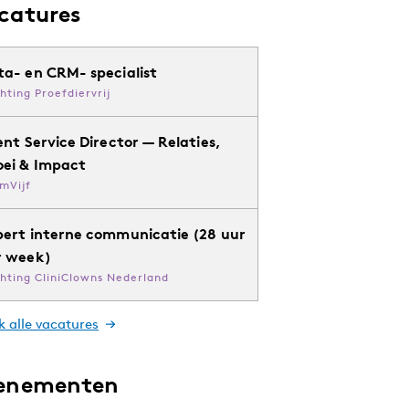
catures
ta- en CRM- specialist
chting Proefdiervrij
ent Service Director — Relaties,
oei & Impact
mVijf
pert interne communicatie (28 uur
r week)
chting CliniClowns Nederland
k alle vacatures
enementen