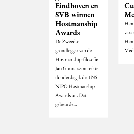
Eindhoven en
Cu
SVB winnen
Me
Hostmanship
Heme
Awards
vera
De Zweedse
Heme
grondlegger van de
Medi
Hostmanship-filosofie
Jan Gunnarsson reikte
donderdag jl. de TNS
NIPO Hostmanship
Awards uit. Dat
gebeurde…