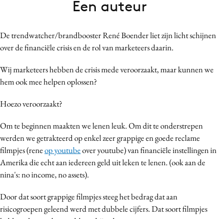
Een auteur
Bureaus
Campagnes
De trendwatcher/brandbooster René Boender liet zijn licht schijnen
Carriere
over de financiële crisis en de rol van marketeers daarin.
Contentmarketing
Craft
Wij marketeers hebben de crisis mede veroorzaakt, maar kunnen we
hem ook mee helpen oplossen?
Customer Experience
Data & Insights
Hoezo veroorzaakt?
Design
Om te beginnen maakten we lenen leuk. Om dit te onderstrepen
Digital transformation
werden we getrakteerd op enkel zeer grappige en goede reclame
Diversiteit
filmpjes (rene
op youtube
over youtube) van financiële instellingen in
Effectiviteit
Amerika die echt aan iedereen geld uit leken te lenen. (ook aan de
Gedragsverandering
nina's: no income, no assets).
Influencer marketing
Door dat soort grappige filmpjes steeg het bedrag dat aan
Interne communicatie
risicogroepen geleend werd met dubbele cijfers. Dat soort filmpjes
Martech