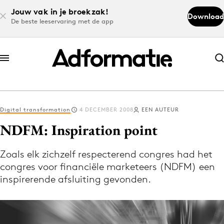
Jouw vak in je broekzak!
Download
De beste leeservaring met de app
Abonneer nu
Abonneer nu
Digital transformation
4 DECEMBER 2008
EEN AUTEUR
Log in
NDFM: Inspiration point
Zoals elk zichzelf respecterend congres had het
Download de app
congres voor financiële marketeers (NDFM) een
Volg het laatste nieuws via de Adformatie
inspirerende afsluiting gevonden.
Nieuws app