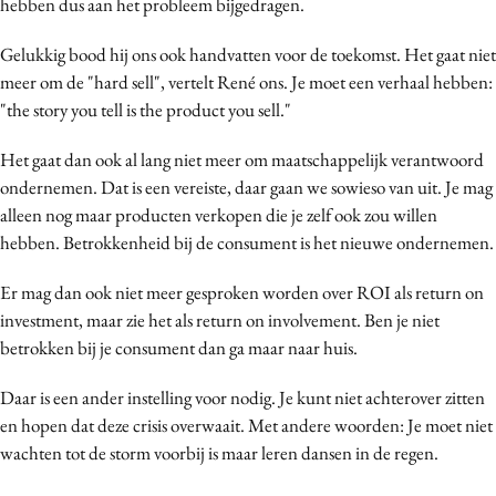
hebben dus aan het probleem bijgedragen.
Media
Gelukkig bood hij ons ook handvatten voor de toekomst. Het gaat niet
Merkstrategie
meer om de "hard sell", vertelt René ons. Je moet een verhaal hebben:
PR
"the story you tell is the product you sell."
Programmatic
Purpose Marketing
Het gaat dan ook al lang niet meer om maatschappelijk verantwoord
ondernemen. Dat is een vereiste, daar gaan we sowieso van uit. Je mag
Reputatie & crisis
alleen nog maar producten verkopen die je zelf ook zou willen
hebben. Betrokkenheid bij de consument is het nieuwe ondernemen.
Er mag dan ook niet meer gesproken worden over ROI als return on
investment, maar zie het als return on involvement. Ben je niet
betrokken bij je consument dan ga maar naar huis.
Daar is een ander instelling voor nodig. Je kunt niet achterover zitten
en hopen dat deze crisis overwaait. Met andere woorden: Je moet niet
wachten tot de storm voorbij is maar leren dansen in de regen.