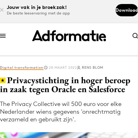
Jouw vak in je broekzak!
Download
De beste leeservaring met de app
Abonneer nu
Abonneer nu
Digital transformation
28 MAART 2022
RENS BLOM
Log in
Privacystichting in hoger beroep
in zaak tegen Oracle en Salesforce
Download de app
Volg het laatste nieuws via de Adformatie
The Privacy Collective wil 500 euro voor elke
Nederlander wiens gegevens 'onrechtmatig
Nieuws app
verzameld en gebruikt zijn'.