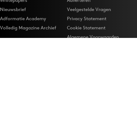
Whitepapers
Adverteren
Nieuwsbrief
Veelgestelde Vragen
Adformatie Academy
Privacy Statement
Volledig Magazine Archief
Cookie Statement
Algemene Voorwaarden
Onze app
Maak Adformatie.nl je
Google-favoriet
Privacyinstellingen
Download de
Adformatie Nieuws App