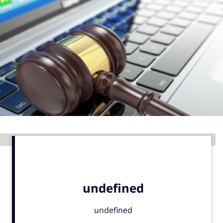
Menu
Home
9 sept: GenAI-training
12 nov: MarketingLive!
Adverteren
Events
Opleidingen
Advertentie
Vacatures
Academy
Partners
Topics
Artificial Intelligence