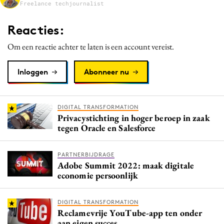
Freelance techjournalist
Media
Merkstrategie
Reacties:
PR
Om een reactie achter te laten is een account vereist.
Programmatic
Purpose Marketing
Inloggen
Abonneer nu
Reputatie & crisis
DIGITAL TRANSFORMATION
Privacystichting in hoger beroep in zaak
tegen Oracle en Salesforce
PARTNERBIJDRAGE
Adobe Summit 2022: maak digitale
economie persoonlijk
DIGITAL TRANSFORMATION
Reclamevrije YouTube-app ten onder
aan eigen succes