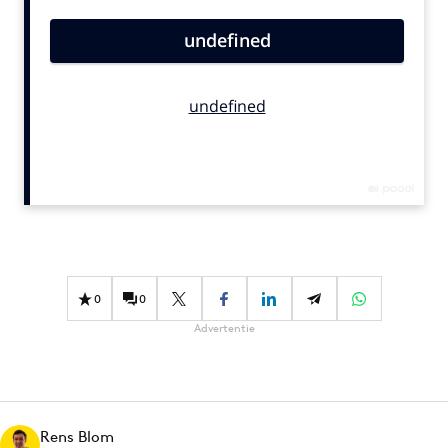
Bureaus
Campagnes
Carriere
Contentmarketing
Craft
Customer Experience
Data & Insights
Design
Digital transformation
Diversiteit
0
0
Effectiviteit
Advertentie
Gedragsverandering
Influencer marketing
Interne communicatie
Rens Blom
Martech