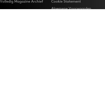
Volledig Magazine Archief
Cookie Statement
Algemene Voorwaarden
Onze app
Maak Adformatie.nl je
Google-favoriet
Privacyinstellingen
Download de
Adformatie Nieuws App