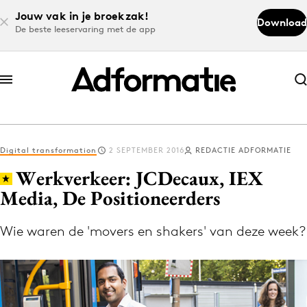
Jouw vak in je broekzak!
Download
De beste leeservaring met de app
Abonneer nu
Abonneer nu
Digital transformation
2 SEPTEMBER 2016
REDACTIE ADFORMATIE
Log in
Werkverkeer: JCDecaux, IEX
Media, De Positioneerders
Download de app
Volg het laatste nieuws via de Adformatie
Wie waren de 'movers en shakers' van deze week?
Nieuws app