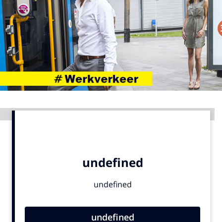
Menu
Home
9 sept: GenAI-training
12 nov: MarketingLive!
Adverteren
Advertentie
Events
Opleidingen
Vacatures
Academy
Partners
Topics
Artificial Intelligence