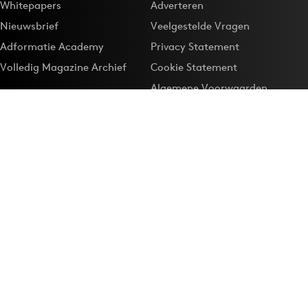
Whitepapers
Adverteren
Nieuwsbrief
Veelgestelde Vragen
Adformatie Academy
Privacy Statement
Volledig Magazine Archief
Cookie Statement
Algemene Voorwaarden
Onze app
Maak Adformatie.nl je
Google-favoriet
Privacyinstellingen
Download de
Adformatie Nieuws App