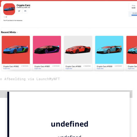
Menu
Home
9 sept: GenAI-training
12 nov: MarketingLive!
Adverteren
Events
© Afbeelding via LaunchMyNFT
Opleidingen
Vacatures
Advertentie
Academy
Partners
Topics
Artificial Intelligence