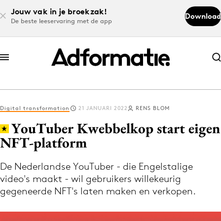
Jouw vak in je broekzak!
Download
De beste leeservaring met de app
Abonneer nu
Abonneer nu
Digital transformation
21 JANUARI 2022
RENS BLOM
Log in
YouTuber Kwebbelkop start eigen
NFT-platform
Download de app
Volg het laatste nieuws via de Adformatie
De Nederlandse YouTuber - die Engelstalige
video's maakt - wil gebruikers willekeurig
Nieuws app
gegeneerde NFT's laten maken en verkopen.