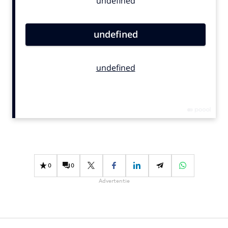
Bureaus
Campagnes
Carriere
Contentmarketing
Craft
Customer Experience
Data & Insights
Design
Digital transformation
Diversiteit
Effectiviteit
0
0
Gedragsverandering
Advertentie
Influencer marketing
Interne communicatie
Martech