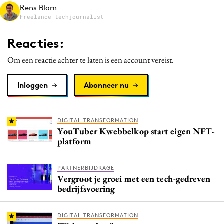
Rens Blom
Media
Freelance techjournalist
Merkstrategie
Reacties:
PR
Programmatic
Om een reactie achter te laten is een account vereist.
Purpose Marketing
Inloggen
Abonneer nu
Reputatie & crisis
DIGITAL TRANSFORMATION
YouTuber Kwebbelkop start eigen NFT-
platform
PARTNERBIJDRAGE
Vergroot je groei met een tech-gedreven
bedrijfsvoering
DIGITAL TRANSFORMATION