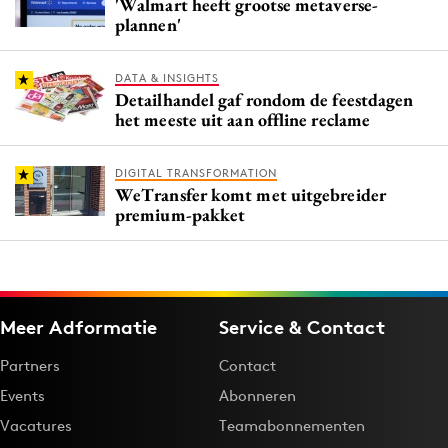
'Walmart heeft grootse metaverse-
plannen'
DATA & INSIGHTS
Detailhandel gaf rondom de feestdagen
het meeste uit aan offline reclame
DIGITAL TRANSFORMATION
WeTransfer komt met uitgebreider
premium-pakket
Meer Adformatie
Service & Contact
Partners
Contact
Events
Abonneren
Vacatures
Teamabonnementen