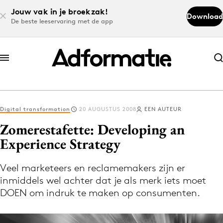
Jouw vak in je broekzak!
Download
De beste leeservaring met de app
Abonneer nu
Abonneer nu
Digital transformation
20 AUGUSTUS 2008
EEN AUTEUR
Log in
Zomerestafette: Developing an
Experience Strategy
Download de app
Volg het laatste nieuws via de Adformatie
Veel marketeers en reclamemakers zijn er
inmiddels wel achter dat je als merk iets moet
Nieuws app
DOEN om indruk te maken op consumenten.