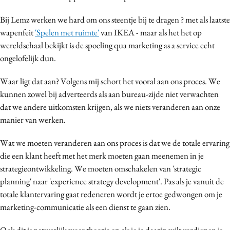
Media
Bij Lemz werken we hard om ons steentje bij te dragen ? met als laatste
Merkstrategie
wapenfeit
'Spelen met ruimte'
van IKEA - maar als het het op
PR
wereldschaal bekijkt is de spoeling qua marketing as a service echt
Programmatic
ongelofelijk dun.
Purpose Marketing
Waar ligt dat aan? Volgens mij schort het vooral aan ons proces. We
Reputatie & crisis
kunnen zowel bij adverteerds als aan bureau-zijde niet verwachten
dat we andere uitkomsten krijgen, als we niets veranderen aan onze
manier van werken.
Wat we moeten veranderen aan ons proces is dat we de totale ervaring
die een klant heeft met het merk moeten gaan meenemen in je
strategieontwikkeling. We moeten omschakelen van 'strategic
planning' naar 'experience strategy development'. Pas als je vanuit de
totale klantervaring gaat redeneren wordt je ertoe gedwongen om je
marketing-communicatie als een dienst te gaan zien.
Ook dit is natuurlijk weer theorie en als je je daarin wilt verdiepen is