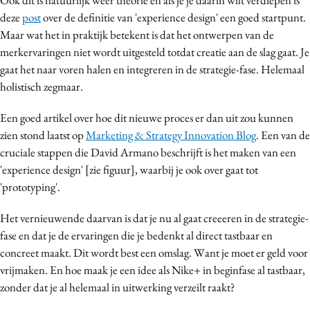
deze
post
over de definitie van 'experience design' een goed startpunt.
Maar wat het in praktijk betekent is dat het ontwerpen van de
merkervaringen niet wordt uitgesteld totdat creatie aan de slag gaat. Je
gaat het naar voren halen en integreren in de strategie-fase. Helemaal
holistisch zegmaar.
Een goed artikel over hoe dit nieuwe proces er dan uit zou kunnen
zien stond laatst op
Marketing & Strategy Innovation Blog
. Een van de
cruciale stappen die David Armano beschrijft is het maken van een
'experience design' [zie figuur], waarbij je ook over gaat tot
'prototyping'.
Het vernieuwende daarvan is dat je nu al gaat creeeren in de strategie-
fase en dat je de ervaringen die je bedenkt al direct tastbaar en
concreet maakt. Dit wordt best een omslag. Want je moet er geld voor
vrijmaken. En hoe maak je een idee als Nike+ in beginfase al tastbaar,
zonder dat je al helemaal in uitwerking verzeilt raakt?