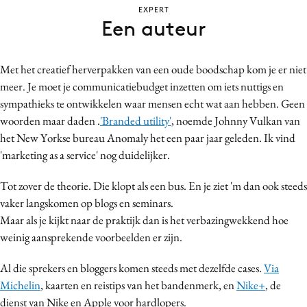
EXPERT
Bureaus
Een auteur
Campagnes
Carriere
Met het creatief herverpakken van een oude boodschap kom je er niet
Contentmarketing
meer. Je moet je communicatiebudget inzetten om iets nuttigs en
Craft
sympathieks te ontwikkelen waar mensen echt wat aan hebben. Geen
Customer Experience
woorden maar daden .
'Branded utility'
, noemde Johnny Vulkan van
Data & Insights
het New Yorkse bureau Anomaly het een paar jaar geleden. Ik vind
'marketing as a service' nog duidelijker.
Design
Digital transformation
Tot zover de theorie. Die klopt als een bus. En je ziet 'm dan ook steeds
Diversiteit
vaker langskomen op blogs en seminars.
Effectiviteit
Maar als je kijkt naar de praktijk dan is het verbazingwekkend hoe
weinig aansprekende voorbeelden er zijn.
Gedragsverandering
Influencer marketing
Al die sprekers en bloggers komen steeds met dezelfde cases.
Via
Interne communicatie
Michelin
, kaarten en reistips van het bandenmerk, en
Nike+
, de
Martech
dienst van Nike en Apple voor hardlopers.