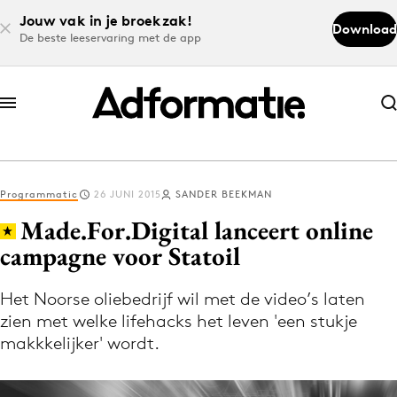
Jouw vak in je broekzak!
Download
De beste leeservaring met de app
Abonneer nu
Abonneer nu
Programmatic
26 JUNI 2015
SANDER BEEKMAN
Log in
Made.For.Digital lanceert online
campagne voor Statoil
Download de app
Volg het laatste nieuws via de Adformatie
Het Noorse oliebedrijf wil met de video’s laten
zien met welke lifehacks het leven 'een stukje
Nieuws app
makkkelijker' wordt.