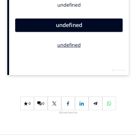
Bureaus
Campagnes
Carriere
Contentmarketing
Craft
Customer Experience
Data & Insights
Design
Digital transformation
Diversiteit
Effectiviteit
0
0
Gedragsverandering
Advertentie
Influencer marketing
Interne communicatie
Martech