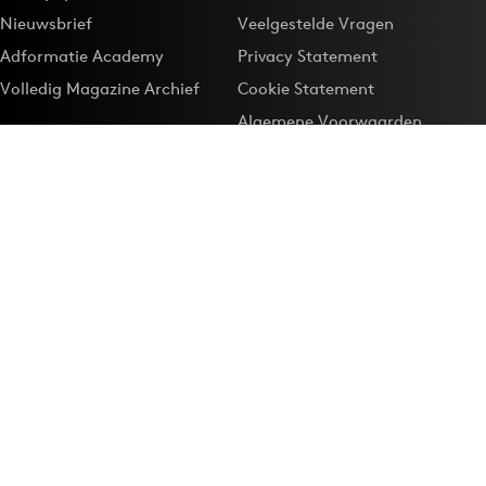
Nieuwsbrief
Veelgestelde Vragen
Adformatie Academy
Privacy Statement
Volledig Magazine Archief
Cookie Statement
Algemene Voorwaarden
Onze app
Maak Adformatie.nl je
Google-favoriet
Privacyinstellingen
Download de
Adformatie Nieuws App