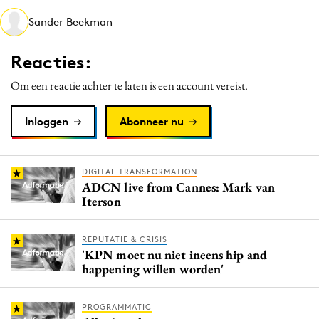
Media
Sander Beekman
Merkstrategie
Reacties:
PR
Programmatic
Om een reactie achter te laten is een account vereist.
Purpose Marketing
Inloggen
Abonneer nu
Reputatie & crisis
DIGITAL TRANSFORMATION
ADCN live from Cannes: Mark van
Iterson
REPUTATIE & CRISIS
'KPN moet nu niet ineens hip and
happening willen worden'
PROGRAMMATIC