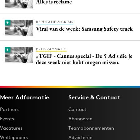
Alles is reclame
REPUTATIE & CRISIS
Viral van de week: Samsung Safety truck
PROGRAMMATIC
#TGIF - Cannes special - De 5 Ad's die je
deze week niet hebt mogen missen.
Meer Adformatie
Service & Contact
Partners
Contact
Events
Abonneren
Vacatures
Teamabonnementen
Whitepapers
Adverteren