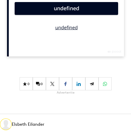
Bureaus
Campagnes
Carriere
Contentmarketing
Craft
Customer Experience
Data & Insights
Design
Digital transformation
0
0
Diversiteit
Advertentie
Effectiviteit
Gedragsverandering
Influencer marketing
Interne communicatie
Elsbeth Eilander
Martech