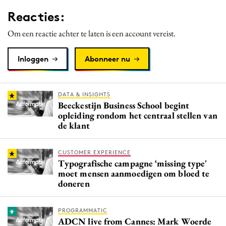
Media
Reacties:
Merkstrategie
Om een reactie achter te laten is een account vereist.
PR
Programmatic
Inloggen
Abonneer nu
Purpose Marketing
Reputatie & crisis
DATA & INSIGHTS
Beeckestijn Business School begint
opleiding rondom het centraal stellen van
de klant
CUSTOMER EXPERIENCE
Typografische campagne ‘missing type'
moet mensen aanmoedigen om bloed te
doneren
PROGRAMMATIC
ADCN live from Cannes: Mark Woerde