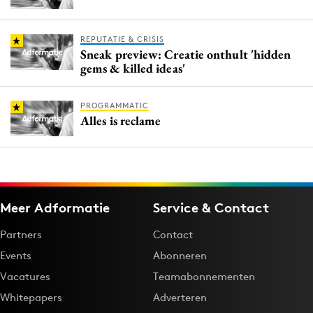
REPUTATIE & CRISIS
Sneak preview: Creatie onthult 'hidden
gems & killed ideas'
PROGRAMMATIC
Alles is reclame
Meer Adformatie
Service & Contact
Partners
Contact
Events
Abonneren
Vacatures
Teamabonnementen
Whitepapers
Adverteren