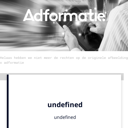
Menu
Home
9 sept: GenAI-training
12 nov: MarketingLive!
Helaas hebben we niet meer de rechten op de originele afbeelding
Adverteren
© adformatie
Events
Opleidingen
Advertentie
Vacatures
Academy
Partners
Topics
Artificial Intelligence