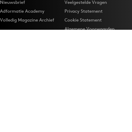
Nieuwsbrief
Veelgestelde Vragen
Adformatie Academy
Privacy Statement
Volledig Magazine Archief
Cookie Statement
Algemene Voorwaarden
Onze app
Maak Adformatie.nl je
Google-favoriet
Privacyinstellingen
Download de
Adformatie Nieuws App