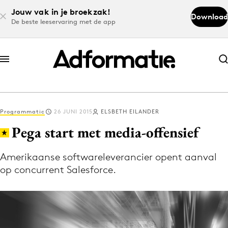
Jouw vak in je broekzak!
Download
De beste leeservaring met de app
Abonneer nu
Abonneer nu
Programmatic
26 JUNI 2015
ELSBETH EILANDER
Log in
Pega start met media-offensief
Amerikaanse softwareleverancier opent aanval
Download de app
op concurrent Salesforce.
Volg het laatste nieuws via de Adformatie
Nieuws app