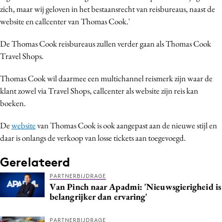
zich, maar wij geloven in het bestaansrecht van reisbureaus, naast de
Media
website en callcenter van Thomas Cook.'
Merkstrategie
PR
De Thomas Cook reisbureaus zullen verder gaan als Thomas Cook
Programmatic
Travel Shops.
Purpose Marketing
Thomas Cook wil daarmee een multichannel reismerk zijn waar de
Reputatie & crisis
klant zowel via Travel Shops, callcenter als website zijn reis kan
boeken.
De
website
van Thomas Cook is ook aangepast aan de nieuwe stijl en
daar is onlangs de verkoop van losse tickets aan toegevoegd.
Gerelateerd
PARTNERBIJDRAGE
Van Pinch naar Apadmi: 'Nieuwsgierigheid is
belangrijker dan ervaring'
PARTNERBIJDRAGE