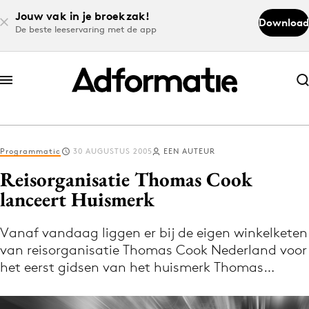
Jouw vak in je broekzak!
Download
De beste leeservaring met de app
Abonneer nu
Abonneer nu
Programmatic
30 AUGUSTUS 2005
EEN AUTEUR
Log in
Reisorganisatie Thomas Cook
lanceert Huismerk
Download de app
Volg het laatste nieuws via de Adformatie
Vanaf vandaag liggen er bij de eigen winkelketen
van reisorganisatie Thomas Cook Nederland voor
Nieuws app
het eerst gidsen van het huismerk Thomas…