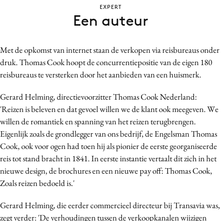
EXPERT
Bureaus
Een auteur
Campagnes
Carriere
Met de opkomst van internet staan de verkopen via reisbureaus onder
Contentmarketing
druk. Thomas Cook hoopt de concurrentiepositie van de eigen 180
Craft
reisbureaus te versterken door het aanbieden van een huismerk.
Customer Experience
Gerard Helming, directievoorzitter Thomas Cook Nederland:
Data & Insights
'Reizen is beleven en dat gevoel willen we de klant ook meegeven. We
Design
willen de romantiek en spanning van het reizen terugbrengen.
Digital transformation
Eigenlijk zoals de grondlegger van ons bedrijf, de Engelsman Thomas
Diversiteit
Cook, ook voor ogen had toen hij als pionier de eerste georganiseerde
Effectiviteit
reis tot stand bracht in 1841. In eerste instantie vertaalt dit zich in het
nieuwe design, de brochures en een nieuwe pay off: Thomas Cook,
Gedragsverandering
Zoals reizen bedoeld is.'
Influencer marketing
Interne communicatie
Gerard Helming, die eerder commercieel directeur bij Transavia was,
Martech
zegt verder: 'De verhoudingen tussen de verkoopkanalen wijzigen