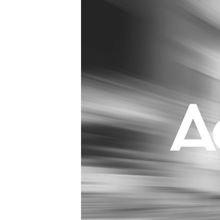
Carriere
Effectiviteit
Contentmarketing
Gedragsverand
Craft
Influencer mar
Customer Experience
Interne commu
Data & Insights
Martech