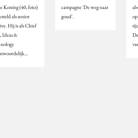
de Koning (40, foto)
campagne 'De weg naar
ab
steld als senior
goud'.
op
ive. Hij is als Chief
tij
, Ideas &
De
nology
va
ntwoordelijk…