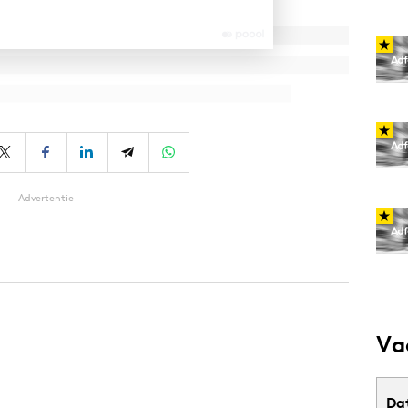
Advertentie
Va
Da