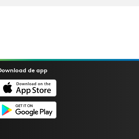
Download de
app