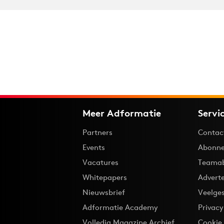
Meer Adformatie
Servi
Partners
Contac
Events
Abonne
Vacatures
Teama
Whitepapers
Advert
Nieuwsbrief
Veelge
Adformatie Academy
Privac
Volledig Magazine Archief
Cookie