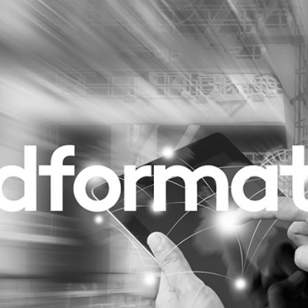
Programmatic
ering
Purpose Marketing
keting
Reputatie & crisis
nicatie