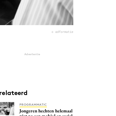
© adformatie
Advertentie
relateerd
PROGRAMMATIC
Jongeren hechten helemaal
niet zo aan mobiel en social