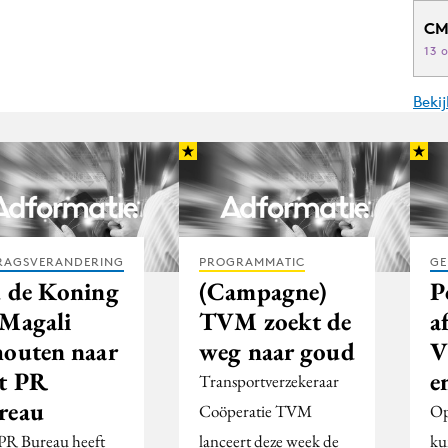
CM
13 
Beki
RAGSVERANDERING
PROGRAMMATIC
GE
d de Koning
(Campagne)
P
 Magali
TVM zoekt de
a
houten naar
weg naar goud
V
t PR
e
Transportverzekeraar
reau
Coöperatie TVM
Op
PR Bureau heeft
lanceert deze week de
ku