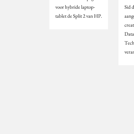
voor hybride laptop-
Sid 
tablet de Split 2 van HP.
aange
creat
Data
Tech
vera