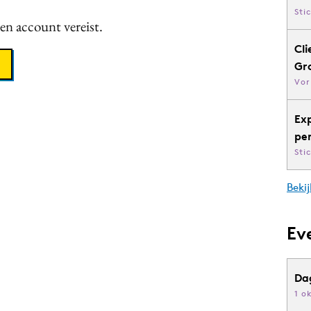
Sti
een account vereist.
Cli
Gr
Vor
Ex
pe
Sti
Bekij
Ev
Da
1 o