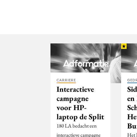
CARRIERE
GED
Interactieve
Si
campagne
en
voor HP-
Sc
laptop de Split
He
Bu
180 LA bedacht een
interactieve campagne
Het 