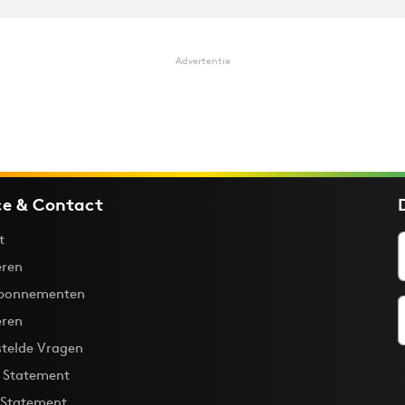
Advertentie
ce & Contact
t
ren
bonnementen
eren
stelde Vragen
y Statement
 Statement