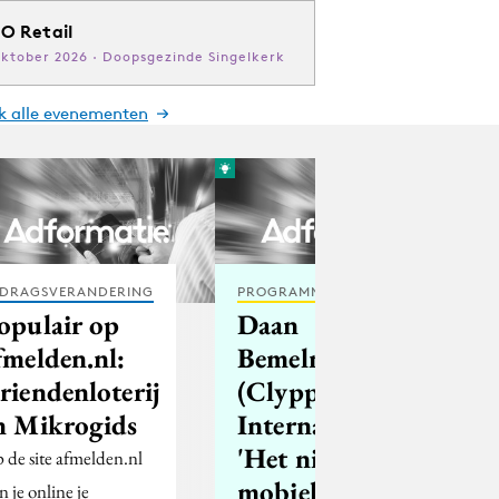
O Retail
oktober 2026 · Doopsgezinde Singelkerk
jk alle evenementen
DRAGSVERANDERING
PROGRAMMATIC
opulair op
Daan
fmelden.nl:
Bemelmans
riendenloterij
(Clypper
n Mikrogids
International):
'Het niet
 de site afmelden.nl
mobiel
n je online je