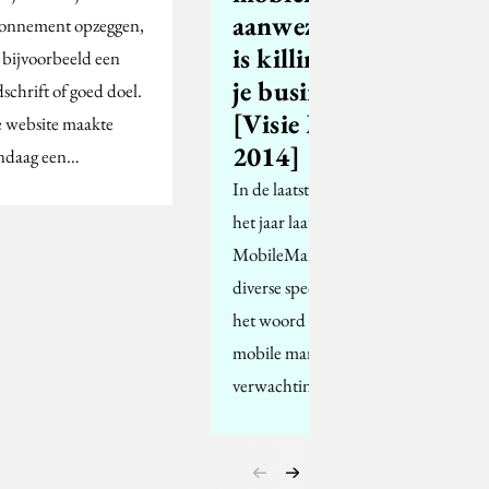
aanwezig zijn
onnement opzeggen,
is killing voor
 bijvoorbeeld een
je business'
dschrift of goed doel.
[Visie Mobile
 website maakte
2014]
ndaag een…
In de laatste maand van
het jaar laat
MobileMarketing.nl
diverse specialisten aan
het woord over hun
mobile marketing
verwachtingen voor…