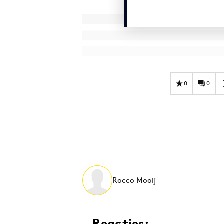
0
0
Rocco Mooij
Reacties: