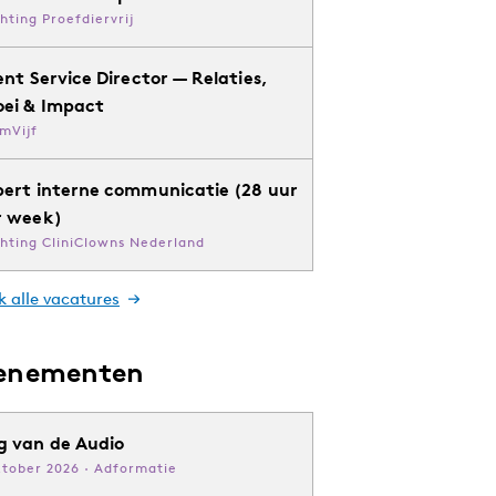
chting Proefdiervrij
ent Service Director — Relaties,
oei & Impact
mVijf
pert interne communicatie (28 uur
r week)
chting CliniClowns Nederland
k alle vacatures
enementen
g van de Audio
ktober 2026 · Adformatie