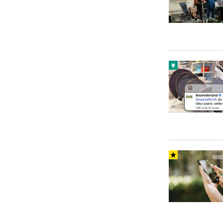
Carriere
Effectiviteit
Contentmarketing
Gedragsverand
Craft
Influencer mar
Customer Experience
Interne commu
Data & Insights
Martech