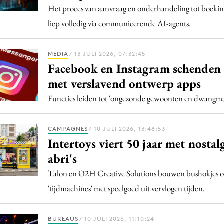
Het proces van aanvraag en onderhandeling tot boeking
liep volledig via communicerende AI-agents.
MEDIA
/ 13 JULI 2026, 07:32:45
Facebook en Instagram schenden 
met verslavend ontwerp apps
Functies leiden tot 'ongezonde gewoonten en dwangmat
CAMPAGNES
/ 10 JULI 2026, 13:48:53
Intertoys viert 50 jaar met nostal
abri's
Talon en O2H Creative Solutions bouwen bushokjes o
'tijdmachines' met speelgoed uit vervlogen tijden.
BUREAUS
/ 10 JULI 2026, 11:10:24