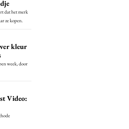
dje
rt dat het merk
aar ze kopen.
over kleur
s
open week, door
st Video:
ethode