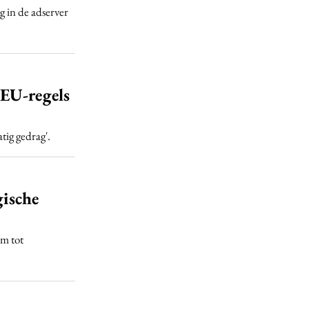
 in de adserver
EU-regels
ig gedrag'.
gische
m tot