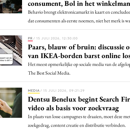
Programmatic
consument, Bol in het winkelman
ering
Purpose Marketing
Behavio brengt elektronicamarkt in kaart en concludee
keting
Reputatie & crisis
dat consumenten als eerste noemen, niet het merk is w
nicatie
PR
/ 15 JULI 2026, 12:30:00
Paars, blauw of bruin: discussie 
van IKEA-borden barst online lo
Het meest opmerkelijke op sociale media van de afgel
The Best Social Media.
MEDIA
/ 15 JULI 2026, 09:21:29
Dentsu Benelux begint Search Fir
video als basis voor zoekvraag
In plaats van losse campagnes te draaien, moet deze m
zoekgedrag, content creatie en distributie verbinden.