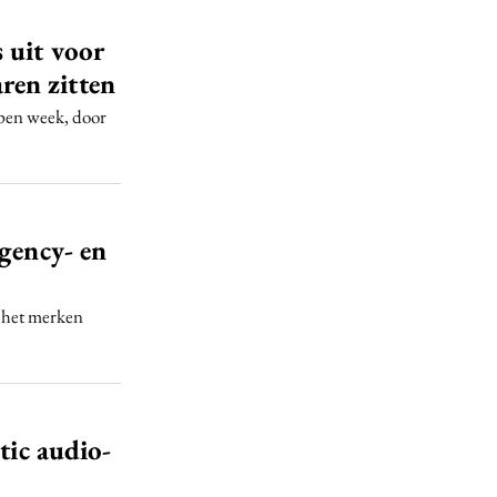
 uit voor
en zitten
open week, door
agency- en
e het merken
tic audio-