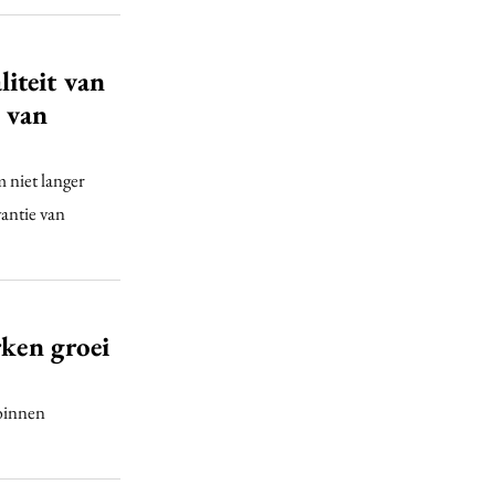
iteit van
 van
 niet langer
vantie van
rken groei
 binnen