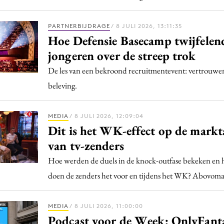
PARTNERBIJDRAGE
/ 8 JULI 2026, 13:11:35
Hoe Defensie Basecamp twijfelen
jongeren over de streep trok
De les van een bekroond recruitmentevent: vertrouwen
beleving.
MEDIA
/ 8 JULI 2026, 12:09:04
Dit is het WK-effect op de mark
van tv-zenders
Hoe werden de duels in de knock-outfase bekeken en 
doen de zenders het voor en tijdens het WK? Abovomax
MEDIA
/ 8 JULI 2026, 11:00:00
Podcast voor de Week: OnlyFant