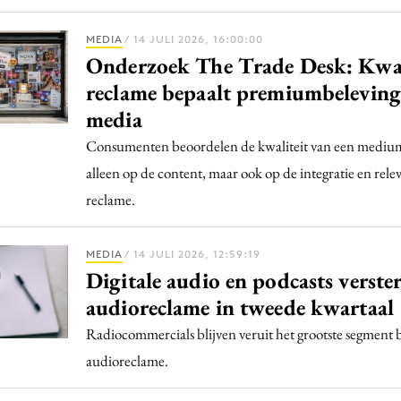
MEDIA
/ 14 JULI 2026, 16:00:00
Onderzoek The Trade Desk: Kwal
reclame bepaalt premiumbeleving
media
Consumenten beoordelen de kwaliteit van een medium
alleen op de content, maar ook op de integratie en rele
reclame.
MEDIA
/ 14 JULI 2026, 12:59:19
Digitale audio en podcasts verste
audioreclame in tweede kwartaal
Radiocommercials blijven veruit het grootste segment
audioreclame.