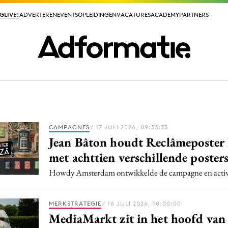
GLIVE!
GLIVE!
ADVERTEREN
ADVERTEREN
EVENTS
EVENTS
OPLEIDINGEN
OPLEIDINGEN
VACATURES
VACATURES
ACADEMY
ACADEMY
PARTNERS
PARTNERS
ieuws app
CAMPAGNES
/ 17 JULI 2026, 09:33:33
Jean Bâton houdt Reclâmeposter
met achttien verschillende poster
Howdy Amsterdam ontwikkelde de campagne en activ
Media
ormation
Merkstrategie
MERKSTRATEGIE
/ 16 JULI 2026, 10:00:00
PR
MediaMarkt zit in het hoofd van