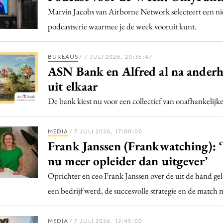
Marvin Jacobs van Airborne Network selecteert een n
podcastserie waarmee je de week vooruit kunt.
BUREAUS
/ 7 JULI 2026, 20:35:47
ASN Bank en Alfred al na anderha
uit elkaar
De bank kiest nu voor een collectief van onafhankelijke
MEDIA
/ 7 JULI 2026, 17:00:00
Frank Janssen (Frankwatching): 
nu meer opleider dan uitgever’
Oprichter en ceo Frank Janssen over de uit de hand g
een bedrijf werd, de succesvolle strategie en de match
MEDIA
/ 7 JULI 2026, 12:45:00