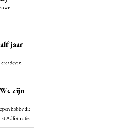
ieuwe
lf jaar
 creatieven.
‘We zijn
elopen hobby die
 met Adformatie.