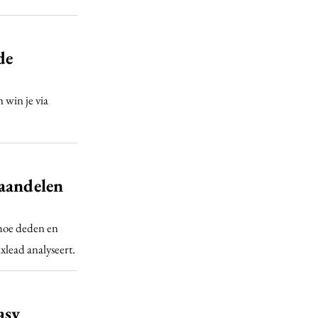
de
 win je via
taandelen
hoe deden en
lead analyseert.
asy