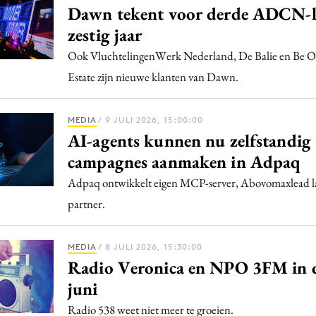
Dawn tekent voor derde ADCN-l
zestig jaar
Ook VluchtelingenWerk Nederland, De Balie en Be O
Estate zijn nieuwe klanten van Dawn.
MEDIA
/ 9 JULI 2026, 15:00:00
AI-agents kunnen nu zelfstandig
campagnes aanmaken in Adpaq
Adpaq ontwikkelt eigen MCP-server, Abovomaxlead 
partner.
MEDIA
/ 8 JULI 2026, 15:30:00
Radio Veronica en NPO 3FM in de
juni
Radio 538 weet niet meer te groeien.