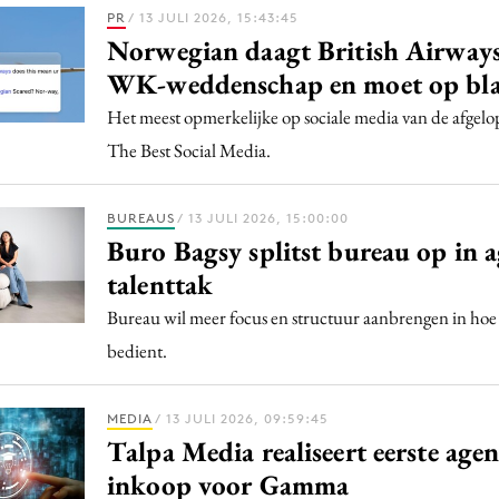
PR
/ 13 JULI 2026, 15:43:45
Norwegian daagt British Airways
WK-weddenschap en moet op blar
Het meest opmerkelijke op sociale media van de afgel
The Best Social Media.
BUREAUS
/ 13 JULI 2026, 15:00:00
Buro Bagsy splitst bureau op in 
talenttak
Bureau wil meer focus en structuur aanbrengen in ho
bedient.
MEDIA
/ 13 JULI 2026, 09:59:45
Talpa Media realiseert eerste agen
inkoop voor Gamma