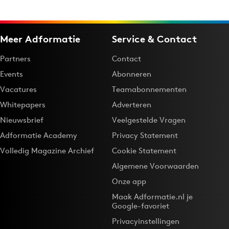
Bureaus
Campagnes
Meer Adformatie
Service & Contact
Carriere
Contentmarketing
Partners
Contact
Craft
Events
Abonneren
Customer Experience
Vacatures
Teamabonnementen
Data & Insights
Whitepapers
Adverteren
Design
Nieuwsbrief
Veelgestelde Vragen
Digital transformation
Adformatie Academy
Privacy Statement
Diversiteit
Volledig Magazine Archief
Cookie Statement
Effectiviteit
Algemene Voorwaarden
Gedragsverandering
Onze app
Influencer marketing
Maak Adformatie.nl je
Google-favoriet
Interne communicatie
Privacyinstellingen
Martech