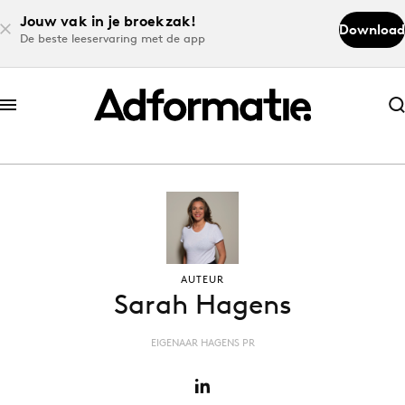
Jouw vak in je broekzak!
Download
De beste leeservaring met de app
Abonneer nu
Abonneer nu
Log in
Download de app
AUTEUR
Sarah Hagens
Volg het laatste nieuws via de Adformatie
Nieuws app
EIGENAAR HAGENS PR