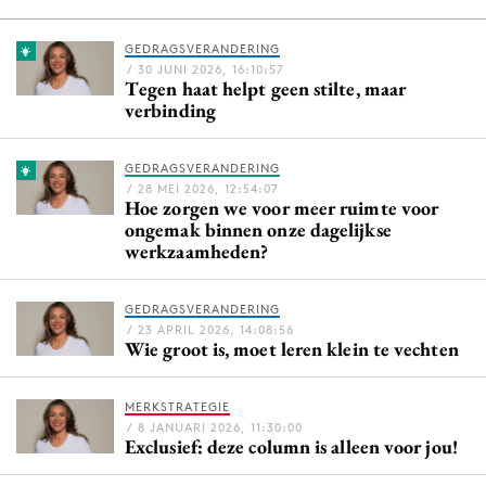
GEDRAGSVERANDERING
/ 30 JUNI 2026, 16:10:57
Menu
Tegen haat helpt geen stilte, maar
verbinding
Home
9 sept: GenAI-training
GEDRAGSVERANDERING
/ 28 MEI 2026, 12:54:07
12 nov: MarketingLive!
Hoe zorgen we voor meer ruimte voor
Adverteren
ongemak binnen onze dagelijkse
werkzaamheden?
Events
Opleidingen
GEDRAGSVERANDERING
Vacatures
/ 23 APRIL 2026, 14:08:56
Wie groot is, moet leren klein te vechten
Academy
Partners
MERKSTRATEGIE
Topics
/ 8 JANUARI 2026, 11:30:00
Exclusief: deze column is alleen voor jou!
Artificial Intelligence