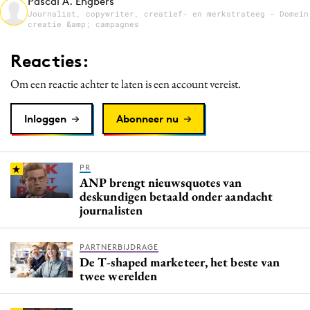
Pascal A. Engbers
Media
Journalist, copywriter, creatief- en merkstrateeg - Domein
creatie &amp; campagnes
Merkstrategie
PR
Reacties:
Programmatic
Om een reactie achter te laten is een account vereist.
Purpose Marketing
Reputatie & crisis
Inloggen
Abonneer nu
PR
ANP brengt nieuwsquotes van
deskundigen betaald onder aandacht
journalisten
PARTNERBIJDRAGE
De T-shaped marketeer, het beste van
twee werelden