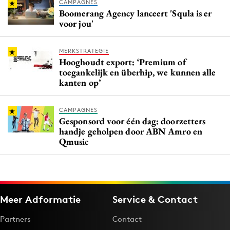
CAMPAGNES
Boomerang Agency lanceert 'Squla is er
voor jou'
MERKSTRATEGIE
Hooghoudt export: ‘Premium of
toegankelijk en überhip, we kunnen alle
kanten op’
CAMPAGNES
Gesponsord voor één dag: doorzetters
handje geholpen door ABN Amro en
Qmusic
Meer Adformatie
Service & Contact
Partners
Contact