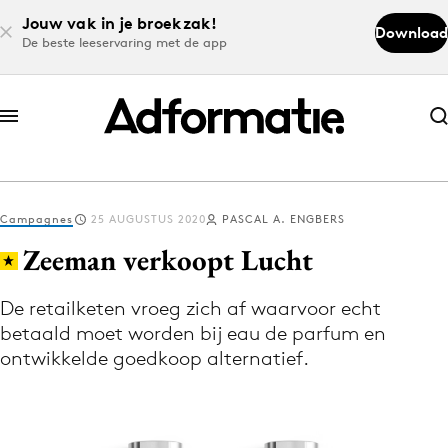
Jouw vak in je broekzak!
Download
De beste leeservaring met de app
Abonneer nu
Abonneer nu
Campagnes
25 AUGUSTUS 2020
PASCAL A. ENGBERS
Log in
Zeeman verkoopt Lucht
De retailketen vroeg zich af waarvoor echt
Download de app
betaald moet worden bij eau de parfum en
Volg het laatste nieuws via de Adformatie
ontwikkelde goedkoop alternatief.
Nieuws app