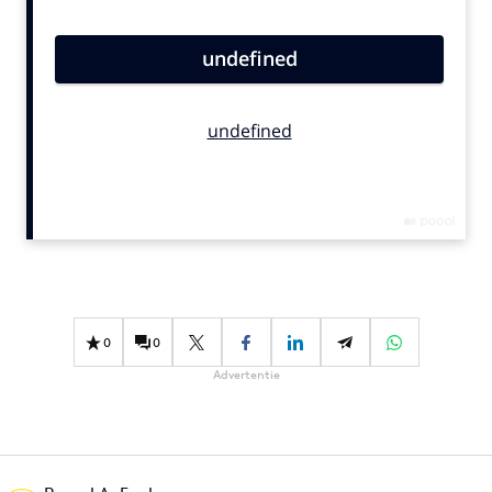
Bureaus
Campagnes
Carriere
Contentmarketing
Craft
Customer Experience
Data & Insights
Design
Digital transformation
Diversiteit
0
0
Effectiviteit
Advertentie
Gedragsverandering
Influencer marketing
Interne communicatie
Martech