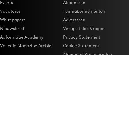
Events
Abonneren
Vacatures
Teamabonnementen
Whitepapers
Adverteren
Nieuwsbrief
Veelgestelde Vragen
Adformatie Academy
Privacy Statement
Volledig Magazine Archief
Cookie Statement
Algemene Voorwaarden
Onze app
Maak Adformatie.nl je
Google-favoriet
Privacyinstellingen
Download de
Adformatie Nieuws App