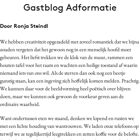
Gastblog Adformatie
Bureaus
Campagnes
Carriere
Door Ronja Steindl
Contentmarketing
We hebben creativiteit opgezadeld met zoveel romantiek dat we bijna
Craft
zouden vergeten dat het gewoon nog in een menselijk hoofd moet
Customer Experience
gebeuren. Het liefst trekken we de klok van de muur, rammen een
Data & Insights
houten tafel voor het raam en wachten een heilige toestand af waarin
Design
niemand iets van ons wil. Als de sterren dan ook nog een beetje
gunstig staan, kan een ingeving zich hoffelijk komen melden. Prachtig.
Digital transformation
We kunnen daar voor de beeldvorming heel poëtisch over blijven
Diversiteit
doen, maar we kunnen ook gewoon de voorkeur geven aan de
Effectiviteit
ordinaire waarheid.
Gedragsverandering
Want ondertussen eten we staand, denken we lopend en rusten we
Influencer marketing
met een lichte houding van wantrouwen. We laden onze telefoons op
Interne communicatie
terwijl we ze tegelijkertijd leegtrekken en zetten koffie voor de belofte.
Martech