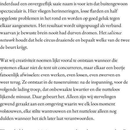
inderdaad een onvergeeflijk saaie naam is voor iets dat buitengewoon
spectaculair is. Hier vliegen herinneringen, losse flarden en half
opgeloste problemen in het rond en worden op goed geluk tegen
elkaar aangesmeten. Het resultaat wordt uitgespuugd als verband
waarvan je bewuste brein nooit had durven dromen. Het
salience
network
houdt dat hele circus draaiende en bepaalt welke van de twee
de beurt krijgt.
Wat wij creativiteit noemen lijkt vooral te ontstaan wanneer die
systemen elkaar niet de tent uit concurreren, maar elkaar een beetje
fatsoenlijk afwisselen: even werken, even lossen, even zwerven en
weer terug. Ze ontstaat in de tussenruimte: na de inspanning, voor de
volgende lading troep, dat onbewaakte kwartier en die nutteloos
lijkende minuut. Daar gebeurt het. Alleen zijn wij stervelingen
gewend geraakt aan een omgeving waarin we elk loos moment
volstouwen, elke stilte wantrouwen en het nutteloze alleen nog
dulden wanneer het zich later laat verantwoorden.