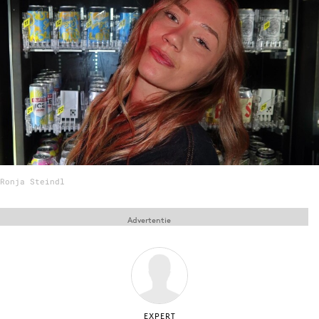
Menu
Home
9 sept: GenAI-training
12 nov: MarketingLive!
Adverteren
Events
Ronja Steindl
Opleidingen
Vacatures
Advertentie
Academy
Partners
Topics
Artificial Intelligence
EXPERT