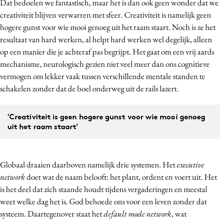
Dat bedoelen we fantastisch, maar het is dan ook geen wonder dat we
Media
creativiteit blijven verwarren met sfeer. Creativiteit is namelijk geen
Merkstrategie
hogere gunst voor wie mooi genoeg uit het raam staart. Noch is ze het
resultaat van hard werken, al helpt hard werken wel degelijk, alleen
PR
op een manier die je achteraf pas begrijpt. Het gaat om een vrij aards
Programmatic
mechanisme, neurologisch gezien niet veel meer dan ons cognitieve
Purpose Marketing
vermogen om lekker vaak tussen verschillende mentale standen te
Reputatie & crisis
schakelen zonder dat de boel onderweg uit de rails lazert.
'Creativiteit is geen hogere gunst voor wie mooi genoeg
uit het raam staart'
Globaal draaien daarboven namelijk drie systemen. Het
executive
network
doet wat de naam belooft: het plant, ordent en voert uit. Het
is het deel dat zich staande houdt tijdens vergaderingen en meestal
weet welke dag het is. God behoede ons voor een leven zonder dat
systeem. Daartegenover staat het
default mode network
, wat