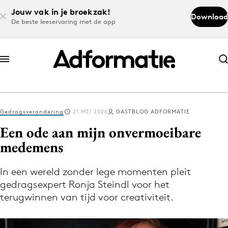
Jouw vak in je broekzak!
Download
De beste leeservaring met de app
Abonneer nu
Abonneer nu
Gedragsverandering
21 MEI 2026
GASTBLOG ADFORMATIE
Log in
Een ode aan mijn onvermoeibare
medemens
Download de app
Volg het laatste nieuws via de Adformatie
In een wereld zonder lege momenten pleit
gedragsexpert Ronja Steindl voor het
Nieuws app
terugwinnen van tijd voor creativiteit.