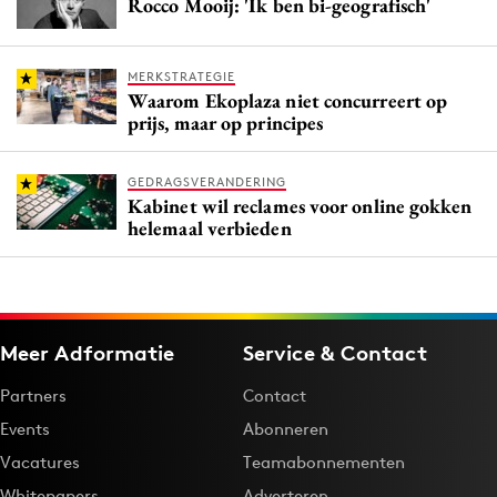
Rocco Mooij: 'Ik ben bi-geografisch'
MERKSTRATEGIE
Waarom Ekoplaza niet concurreert op
prijs, maar op principes
GEDRAGSVERANDERING
Kabinet wil reclames voor online gokken
helemaal verbieden
Meer Adformatie
Service & Contact
Partners
Contact
Events
Abonneren
Vacatures
Teamabonnementen
Whitepapers
Adverteren