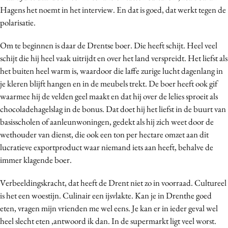
Hagens het noemt in het interview. En dat is goed, dat werkt tegen de
polarisatie.
Om te beginnen is daar de Drentse boer. Die heeft schijt. Heel veel
schijt die hij heel vaak uitrijdt en over het land verspreidt. Het liefst als
het buiten heel warm is, waardoor die laffe zurige lucht dagenlang in
je kleren blijft hangen en in de meubels trekt. De boer heeft ook gif
waarmee hij de velden geel maakt en dat hij over de lelies sproeit als
chocoladehagelslag in de bonus. Dat doet hij het liefst in de buurt van
basisscholen of aanleunwoningen, gedekt als hij zich weet door de
wethouder van dienst, die ook een ton per hectare omzet aan dit
lucratieve exportproduct waar niemand iets aan heeft, behalve de
immer klagende boer.
Verbeeldingskracht, dat heeft de Drent niet zo in voorraad. Cultureel
is het een woestijn. Culinair een ijsvlakte. Kan je in Drenthe goed
eten, vragen mijn vrienden me wel eens. Je kan er in ieder geval wel
heel slecht eten ,antwoord ik dan. In de supermarkt ligt veel worst.