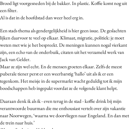
Brood ligt voorgesneden bij de bakker. In plastic. Koffie komt nog uit
een filter.
Al is dat in de hoofdstad dan weer heel erg in.
Een stads thema als gendergelijkheid is hier geen issue. De geslachten
lijken daarvoor te veel op elkaar. Klimaat, migratie, politiek: je moet
weten met wie je het bespreekt. De meningen kunnen nogal vierkant
zijn, een echo van de onderbuik, citaten uit het verzameld werk van
Jack van Gelder.
Maar ze zijn wel echt. En de mensen groeten elkaar. Zelfs de meest
puberale tiener perst er een weerbarstig ‘hallo’ uit als ik er een
tegenkom. Het meisje in de supermarkt wacht geduldig tot ik mijn
boodschappen heb ingepakt voordat ze de volgende klant helpt.
Daaraan denk ik als ik - even terug in de stad - koffie drink bij mijn
verantwoorde buurman die me enthousiast vertelt over zijn vakantie
naar Noorwegen, ‘waarna we doorvliegen naar Engeland. En dan met
de trein naar huis.’