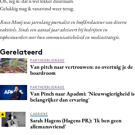
Oh, zeg ik: dat is wel lekker duurzaam.
Gelukkig mag ik vanavond weer terug.
Rocco Mooij was jarenlang journalist en hoofdredacteur van diverse
vaktitels. Sinds een aantal jaar adviseert hij bedrijven en
topbestuurders over hun communicatiebeleid en mediastrategie.
Gerelateerd
PARTNERBIJDRAGE
Van pitch naar vertrouwen: zo overtuig je de
boardroom
PARTNERBIJDRAGE
Van Pinch naar Apadmi: 'Nieuwsgierigheid is
belangrijker dan ervaring'
CARRIERE
Sarah Hagens (Hagens PR): 'Ik ben geen
allemansvriend'