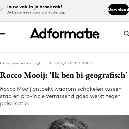
Jouw vak in je broekzak!
Download
De beste leeservaring met de app
Abonneer nu
Abonneer nu
Gedragsverandering
18 JUNI 2026
ROCCO MOOIJ
Log in
Rocco Mooij: 'Ik ben bi-geografisch'
Rocco Mooij ontdekt waarom schakelen tussen
Download de app
stad en provincie verrassend goed werkt tegen
Volg het laatste nieuws via de Adformatie
polarisatie.
Nieuws app