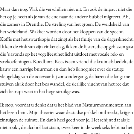
Bureaus
Maar dan nog. Vlak die verschillen niet uit. En ook de impact niet die
Campagnes
het op je heeft als je van de ene naar de andere bubbel migreert. Ah,
die zomers in Drenthe. De streling van het groen. De weidsheid van
Carriere
het weideland. Wakker worden door het kloppen van de specht.
Contentmarketing
Koffie met het zwartkopje dat zingt als het fluitje van de slagersknecht.
Craft
Ik ken de vink van zijn vinkenslag, ik ken de lijster, die opgeblazen gast
Customer Experience
die ’s avonds op het vogelfeest het licht uitdoet met vocale rek- en
Data & Insights
strekoefeningen. Roodborst Kees is een vriend die kruimels bedelt, de
kauw een narrige buurman en dan heb ik nog niet over de statige
Design
vleugelslag van de ooievaar bij zonsondergang, de hazen die langs me
Digital transformation
stuiven als ik door het bos wandel, de sierlijke vlucht van het ree dat
Diversiteit
zich betrapt weet in het hoge struikgewas.
Effectiviteit
Ik stop, voordat u denkt dat u het blad van Natuurmonumenten aan
Gedragsverandering
het lezen bent. Mijn theorie: waar de stadse prikkel ontbreekt, krijgen
Influencer marketing
zintuigen de ruimte. En dat is heel goed voor je. Het schijnt dat als je
Interne communicatie
niet rookt, de alcohol laat staan, twee keer in de week seks hebt na het
Martech