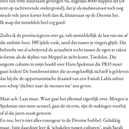
eten van vette duurzaam gevangen vis, dagelijks 8000 stappen zet (of
Media
rent op zachtverende ondergrond), dat je als stadsneuroot toch nog
steeds vele jaren korter leeft dan ik, kluizenaar op de Drentse hei.
Merkstrategie
Ik snap dat inmiddels heel erg goed.
PR
Programmatic
Zodra ik de provinciegrens over ga, valt onmiddellijk de last van me af
Purpose Marketing
die ambitie heet. Pfff ijdele rook, zand dat tussen je vingers glijdt. Die
behoefte om al schrijvend de actualiteit recht tussen de ogen te raken
Reputatie & crisis
is foetsie als de skyline van Meppel in zicht komt. Toedeloe. Die
urgente column in mijn hoofd over Hans Spekman die PRO moet
gaan leiden! De bondsvoorzitter die zo ongelooflijk zichzelf is gebleven
dat hij die de opportunistische draaitol van een Esmah Lahla subiet
een schop ‘dichter naar de mensen toe’ zou geven.
Maar ach. Laat maar. Waar gaat het allemaal eigenlijk over. Morgen is
Spekman niet meer actueel, gaat de vis erin, zijn de stakingen voorbij
of al die jaren nooit geweest.
En nee, het is niet alles rozengeur in de Drentse bubbel. Gelukkig
maar. Juist daardoor leer ik ‘schakelen tussen culturen’, zoals Sarah