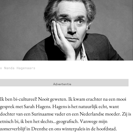
Menu
Home
9 sept: GenAI-training
12 nov: MarketingLive!
Adverteren
© Nanda Hagenaars
Events
Opleidingen
Advertentie
Vacatures
Academy
Ik ben bi-cultureel! Nooit geweten. Ik kwam erachter na een mooi
gesprek met Sarah Hagens. Hagens is het natuurlijk echt, want
Partners
dochter van een Surinaamse vader en een Nederlandse moeder. Zij is
Topics
etnisch bi, ik ben het slechts…geografisch. Vanwege mijn
zomerverblijf in Drenthe en ons winterpaleis in de hoofdstad.
Artificial Intelligence