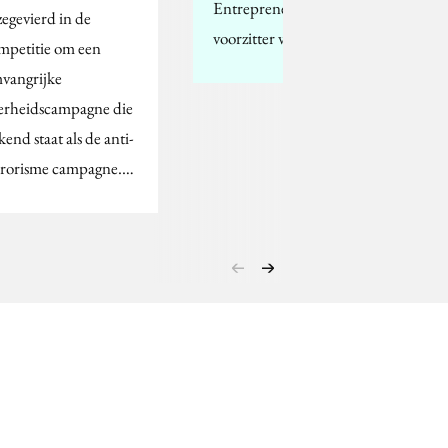
Entrepreneur en
zegevierd in de
voorzitter van IPAN:
mpetitie om een
vangrijke
erheidscampagne die
kend staat als de anti-
rrorisme campagne.…