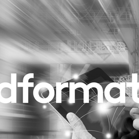
Programmatic
ering
Purpose Marketing
keting
Reputatie & crisis
nicatie