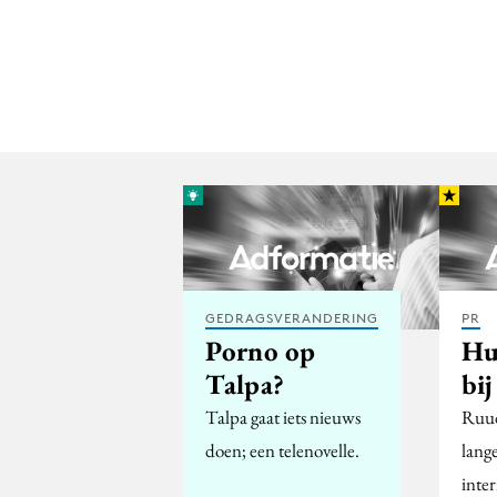
GEDRAGSVERANDERING
PR
Porno op
Hu
Talpa?
bij
Talpa gaat iets nieuws
Ruud
doen; een telenovelle.
lang
inte