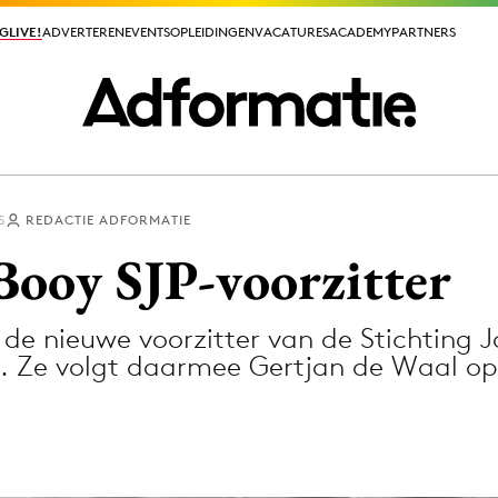
GLIVE!
GLIVE!
ADVERTEREN
ADVERTEREN
EVENTS
EVENTS
OPLEIDINGEN
OPLEIDINGEN
VACATURES
VACATURES
ACADEMY
ACADEMY
PARTNERS
PARTNERS
5
REDACTIE ADFORMATIE
ieuws app
ooy SJP-voorzitter
de nieuwe voorzitter van de Stichting J
. Ze volgt daarmee Gertjan de Waal o
Media
ormation
Merkstrategie
PR