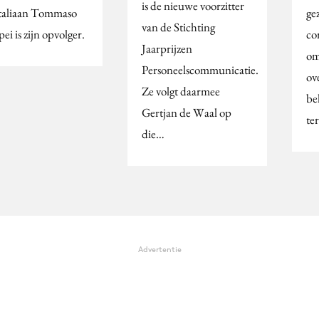
is de nieuwe voorzitter
taliaan Tommaso
ge
van de Stichting
i is zijn opvolger.
co
Jaarprijzen
om
Personeelscommunicatie.
ov
Ze volgt daarmee
be
Gertjan de Waal op
te
die…
Advertentie