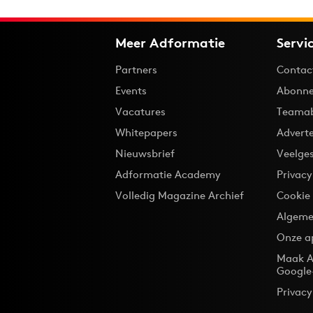
Meer Adformatie
Servi
Partners
Contac
Events
Abonne
Vacatures
Teama
Whitepapers
Advert
Nieuwsbrief
Veelge
Adformatie Academy
Privac
Volledig Magazine Archief
Cookie
Algeme
Onze a
Maak A
Google
Privacy