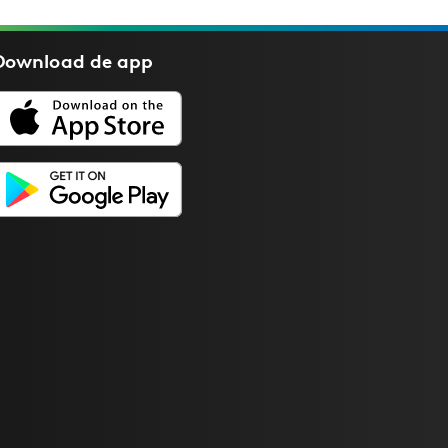
Download de
app