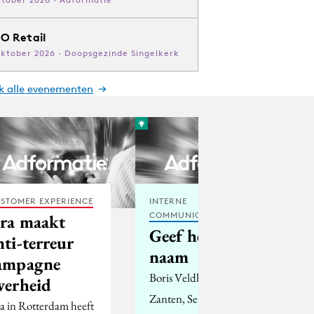
O Retail
oktober 2026 · Doopsgezinde Singelkerk
jk alle evenementen
STOMER EXPERIENCE
INTERNE
COMMUNICATIE
ra maakt
Geef het een
nti-terreur
naam
ampagne
Boris Veldhuijzen van
verheid
Zanten, Serial
a in Rotterdam heeft