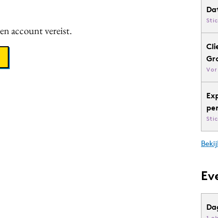
Da
Sti
een account vereist.
Cli
Gr
Vor
Ex
pe
Sti
Bekij
Ev
Da
1 o