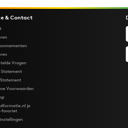
ce & Contact
t
ren
bonnementen
eren
stelde Vragen
y Statement
 Statement
ne Voorwaarden
pp
dformatie.nl je
-favoriet
instellingen