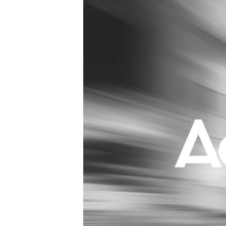
Carriere
Effectiviteit
Contentmarketing
Gedragsverand
Craft
Influencer mar
Customer Experience
Interne commu
Data & Insights
Martech