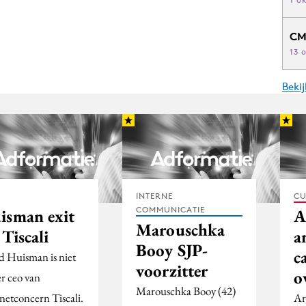
CM
13 
Beki
INTERNE
CU
COMMUNICATIE
isman exit
A
Marouschka
 Tiscali
a
Booy SJP-
c
 Huisman is niet
voorzitter
o
er ceo van
Marouschka Booy (42)
rnetconcern Tiscali.
Ar