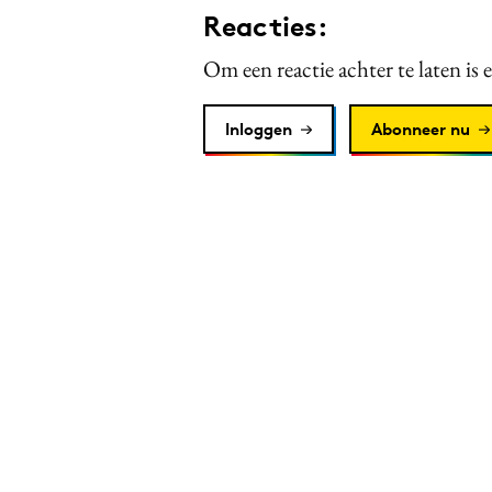
Reacties:
Om een reactie achter te laten is 
Inloggen
Abonneer nu