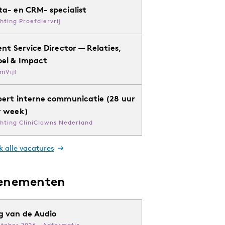
ta- en CRM- specialist
chting Proefdiervrij
ent Service Director — Relaties,
oei & Impact
mVijf
pert interne communicatie (28 uur
r week)
chting CliniClowns Nederland
k alle vacatures
enementen
g van de Audio
ktober 2026 · Adformatie