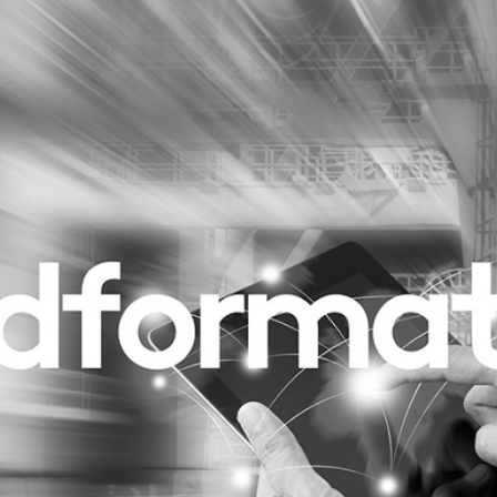
Programmatic
ering
Purpose Marketing
keting
Reputatie & crisis
nicatie