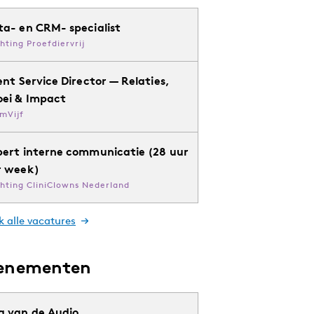
ta- en CRM- specialist
chting Proefdiervrij
ent Service Director — Relaties,
oei & Impact
mVijf
pert interne communicatie (28 uur
r week)
chting CliniClowns Nederland
k alle vacatures
enementen
g van de Audio