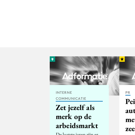
INTERNE
PR
COMMUNICATIE
Pei
Zet jezelf als
au
merk op de
met
arbeidsmarkt
ze
De laatste jaren zijn er