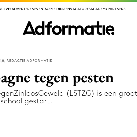
GLIVE!
GLIVE!
ADVERTEREN
ADVERTEREN
EVENTS
EVENTS
OPLEIDINGEN
OPLEIDINGEN
VACATURES
VACATURES
ACADEMY
ACADEMY
PARTNERS
PARTNERS
5
REDACTIE ADFORMATIE
ieuws app
gne tegen pesten
TegenZinloosGeweld (LSTZG) is een gr
school gestart.
Media
ormation
Merkstrategie
PR