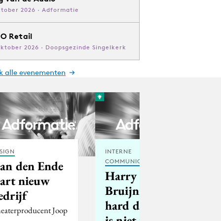
ktober 2026 · Adformatie
O Retail
oktober 2026 · Doopsgezinde Singelkerk
jk alle evenementen
SIGN
INTERNE
COMMUNICATIE
an den Ende
Harry
tart nieuw
Bruijniks:
edrijf
hard discount
eaterproducent Joop
is niet te