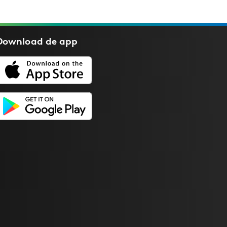
Download de
app