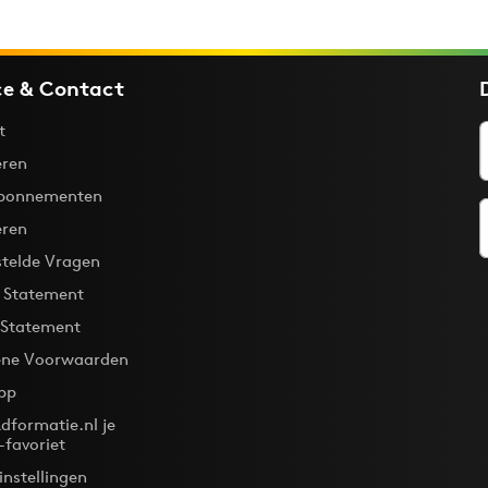
ce & Contact
t
ren
bonnementen
eren
stelde Vragen
y Statement
 Statement
ne Voorwaarden
pp
dformatie.nl je
-favoriet
instellingen