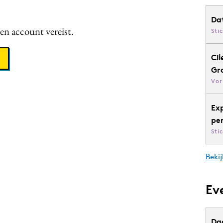
Da
een account vereist.
Sti
Cli
Gr
Vor
Ex
pe
Sti
Bekij
Ev
Da