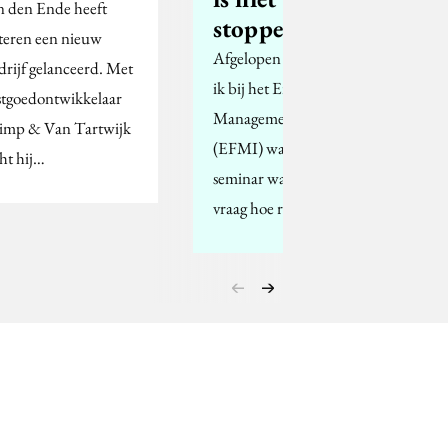
n den Ende heeft
stoppen
steren een nieuw
Afgelopen dinsdag was
drijf gelanceerd. Met
ik bij het Erasmus Food
stgoedontwikkelaar
Management Instituut
imp & Van Tartwijk
(EFMI) waar een
cht hij…
seminar was over de
vraag hoe retailers en…