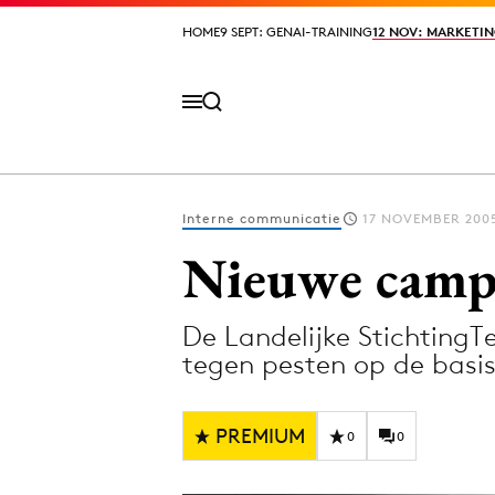
HOME
HOME
9 SEPT: GENAI-TRAINING
9 SEPT: GENAI-TRAINING
12 NOV: MARKETIN
12 NOV: MARKETIN
Interne communicatie
17 NOVEMBER 200
Volg het laatste nieuws via de Adformatie N
Nieuwe campa
De Landelijke Stichting
Topics
tegen pesten op de basis
Artificial Intelligence
Design
Bureaus
Digital transf
PREMIUM
0
0
Campagnes
Diversiteit