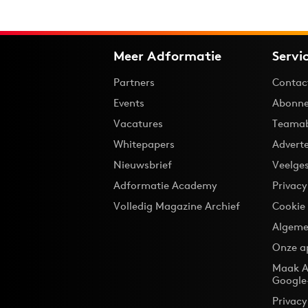
Meer Adformatie
Servi
Partners
Contac
Events
Abonne
Vacatures
Teama
Whitepapers
Advert
Nieuwsbrief
Veelge
Adformatie Academy
Privac
Volledig Magazine Archief
Cookie
Algeme
Onze a
Maak A
Google
Privacy