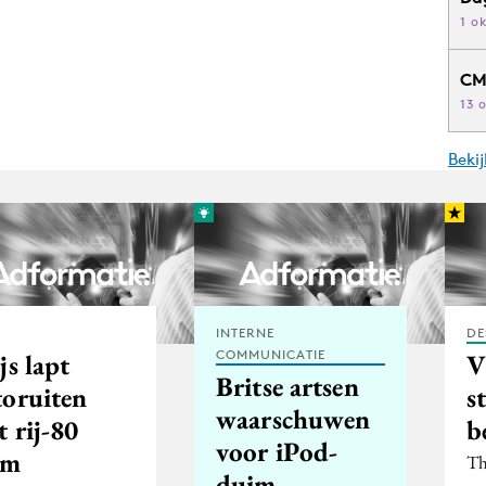
1 o
CM
13 
Beki
INTERNE
DE
COMMUNICATIE
js lapt
V
Britse artsen
toruiten
s
waarschuwen
 rij-80
b
voor iPod-
em
Th
duim