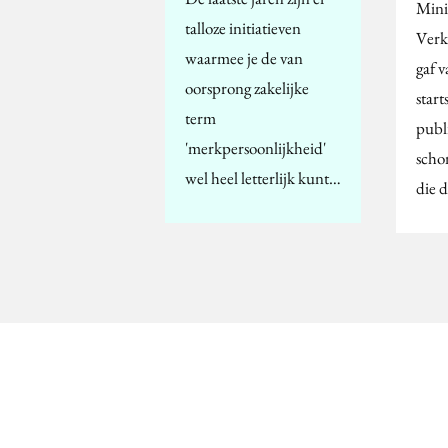
Minis
talloze initiatieven
Verk
waarmee je de van
gaf 
oorsprong zakelijke
start
term
publ
'merkpersoonlijkheid'
schon
wel heel letterlijk kunt…
die 