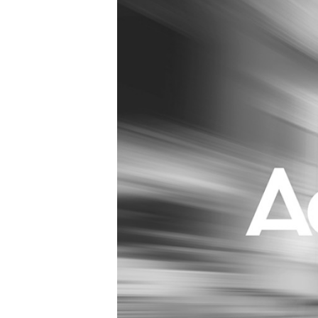
Carriere
Effectiviteit
Contentmarketing
Gedragsverand
Craft
Influencer mar
Customer Experience
Interne commu
Data & Insights
Martech