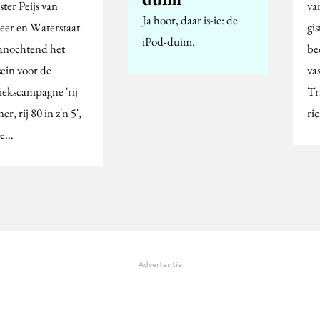
ter Peijs van
va
Ja hoor, daar is-ie: de
eer en Waterstaat
gi
iPod-duim.
vanochtend het
be
sein voor de
va
iekscampagne 'rij
Tr
er, rij 80 in z'n 5',
ri
de…
Advertentie