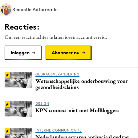
Media
Redactie Adformatie
Merkstrategie
Reacties:
PR
Programmatic
Om een reactie achter te laten is een account vereist.
Purpose Marketing
Inloggen
Abonneer nu
Reputatie & crisis
GEDRAGSVERANDERING
Wetenschappelijke onderbouwing voor
gezondheidsclaims
DESIGN
KPN connect niet met MolBloggers
INTERNE COMMUNICATIE
Nederlanders ervaren antisociaal gedrag