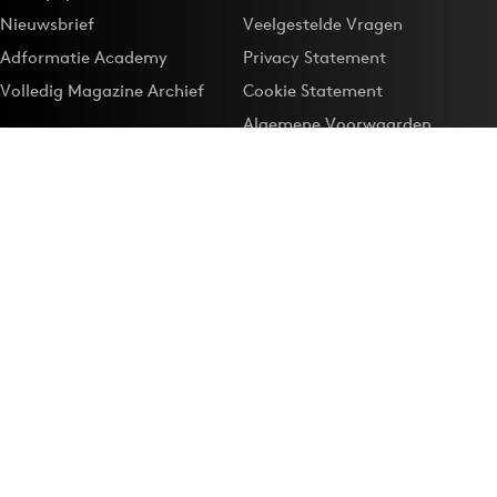
Nieuwsbrief
Veelgestelde Vragen
Adformatie Academy
Privacy Statement
Volledig Magazine Archief
Cookie Statement
Algemene Voorwaarden
Onze app
Maak Adformatie.nl je
Google-favoriet
Privacyinstellingen
Download de
Adformatie Nieuws App