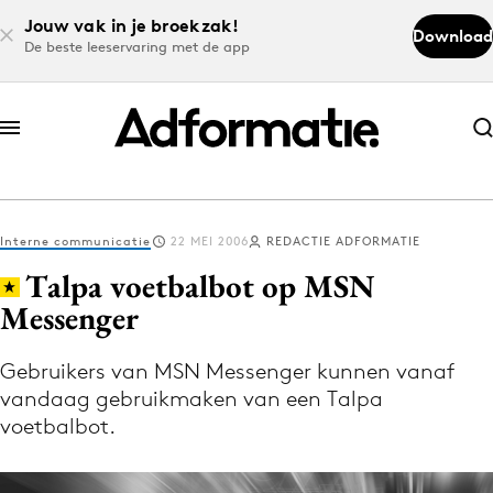
Jouw vak in je broekzak!
Download
De beste leeservaring met de app
Abonneer nu
Abonneer nu
Interne communicatie
22 MEI 2006
REDACTIE ADFORMATIE
Log in
Talpa voetbalbot op MSN
Messenger
Download de app
Volg het laatste nieuws via de Adformatie
Gebruikers van MSN Messenger kunnen vanaf
vandaag gebruikmaken van een Talpa
Nieuws app
voetbalbot.