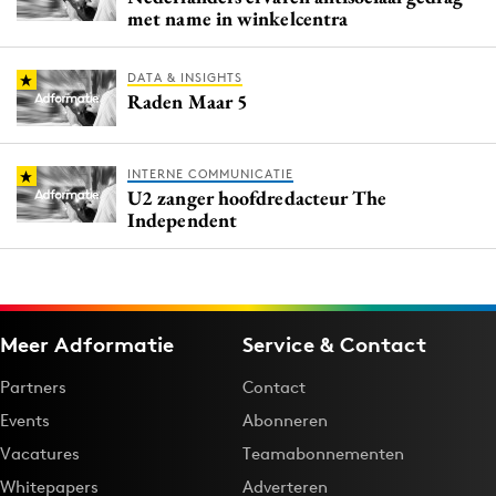
met name in winkelcentra
DATA & INSIGHTS
Raden Maar 5
INTERNE COMMUNICATIE
U2 zanger hoofdredacteur The
Independent
Meer Adformatie
Service & Contact
Partners
Contact
Events
Abonneren
Vacatures
Teamabonnementen
Whitepapers
Adverteren