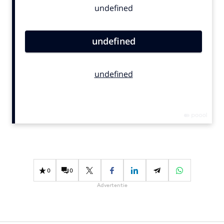
Bureaus
Campagnes
Carriere
Contentmarketing
Craft
Customer Experience
Data & Insights
Design
Digital transformation
Diversiteit
Effectiviteit
0
0
Gedragsverandering
Advertentie
Influencer marketing
Interne communicatie
Martech