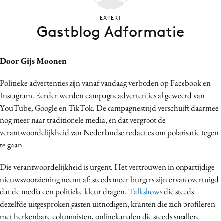
Bureaus
EXPERT
Campagnes
Gastblog Adformatie
Carriere
Contentmarketing
Door Gijs Moonen
Craft
Politieke advertenties zijn vanaf vandaag verboden op Facebook en
Customer Experience
Instagram. Eerder werden campagneadvertenties al geweerd van
Data & Insights
YouTube, Google en TikTok. De campagnestrijd verschuift daarmee
Design
nog meer naar traditionele media, en dat vergroot de
Digital transformation
verantwoordelijkheid van Nederlandse redacties om polarisatie tegen
Diversiteit
te gaan.
Effectiviteit
Die verantwoordelijkheid is urgent. Het vertrouwen in onpartijdige
Gedragsverandering
nieuwsvoorziening neemt af: steeds meer burgers zijn ervan overtuigd
Influencer marketing
dat de media een politieke kleur dragen.
Talkshows
die steeds
Interne communicatie
dezelfde uitgesproken gasten uitnodigen, kranten die zich profileren
met herkenbare columnisten, onlinekanalen die steeds smallere
Martech