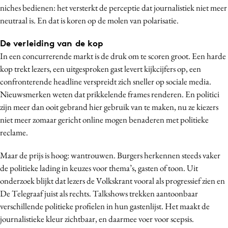
niches bedienen: het versterkt de perceptie dat journalistiek niet meer
Media
neutraal is. En dat is koren op de molen van polarisatie.
Merkstrategie
PR
De verleiding van de kop
In een concurrerende markt is de druk om te scoren groot. Een harde
Programmatic
kop trekt lezers, een uitgesproken gast levert kijkcijfers op, een
Purpose Marketing
confronterende headline verspreidt zich sneller op sociale media.
Reputatie & crisis
Nieuwsmerken weten dat prikkelende frames renderen. En politici
zijn meer dan ooit gebrand hier gebruik van te maken, nu ze kiezers
niet meer zomaar gericht online mogen benaderen met politieke
reclame.
Maar de prijs is hoog: wantrouwen. Burgers herkennen steeds vaker
de politieke lading in keuzes voor thema’s, gasten of toon. Uit
onderzoek blijkt dat lezers de Volkskrant vooral als progressief zien en
De Telegraaf juist als rechts. Talkshows trekken aantoonbaar
verschillende politieke profielen in hun gastenlijst. Het maakt de
journalistieke kleur zichtbaar, en daarmee voer voor scepsis.