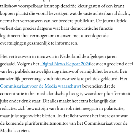
talkshow voorspelbaar leunt op dezelfde kleur gasten of een krant
koppen plaatst die vooral bevestigen wat de vaste achterban al dacht,
neemt het vertrouwen van het bredere publiek af. De journalistiek
verliest dan precies datgene wat haar democratische functie
legitimeert: het vermogen om mensen met uiteenlopende
overtuigingen gezamenlijk te informeren.
Het vertrouwen in nieuws is in Nederland de afgelopen jaren
gedaald. Volgens het
Digital News Report 2024
leest een groeiend deel
van het publiek nauwelijks nog nieuws of vermijdt het bewust. Een
aanzienlijk percentage vindt nieuwsmedia te politiek gekleurd. Het
Commissariaat voor de Media waarschuwt
bovendien dat de
concentratie in het medialandschap hoog is, waardoor pluriformiteit
juist onder druk staat. Dit alles maakt het extra belangrijk dat
redacties zich bewust zijn van hun rol: niet meegaan in polarisatie,
maar juist tegenwicht bieden. In dat licht wordt het interessant wat
de komende pluriformiteitsmonitor van het Commissariaat voor de
Media laat zien.