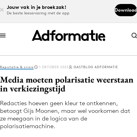
Jouw vak in je broekzak!
Download
De beste leeservaring met de app
Abonneer nu
Abonneer nu
Reputatie & crisis
1 OKTOBER 2025
GASTBLOG ADFORMATIE
Log in
Media moeten polarisatie weerstaan
in verkiezingstijd
Download de app
Volg het laatste nieuws via de Adformatie
Redacties hoeven geen kleur te ontkennen,
betoogt Gijs Moonen, maar wel voorkomen dat
Nieuws app
ze meegaan in de logica van de
polarisatiemachine.