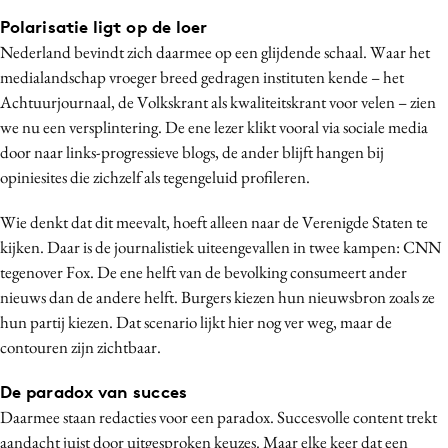
Polarisatie ligt op de loer
Nederland bevindt zich daarmee op een glijdende schaal. Waar het
medialandschap vroeger breed gedragen instituten kende – het
Achtuurjournaal, de Volkskrant als kwaliteitskrant voor velen – zien
we nu een versplintering. De ene lezer klikt vooral via sociale media
door naar links-progressieve blogs, de ander blijft hangen bij
opiniesites die zichzelf als tegengeluid profileren.
Wie denkt dat dit meevalt, hoeft alleen naar de Verenigde Staten te
kijken. Daar is de journalistiek uiteengevallen in twee kampen: CNN
tegenover Fox. De ene helft van de bevolking consumeert ander
nieuws dan de andere helft. Burgers kiezen hun nieuwsbron zoals ze
hun partij kiezen. Dat scenario lijkt hier nog ver weg, maar de
contouren zijn zichtbaar.
De paradox van succes
Daarmee staan redacties voor een paradox. Succesvolle content trekt
aandacht juist door uitgesproken keuzes. Maar elke keer dat een