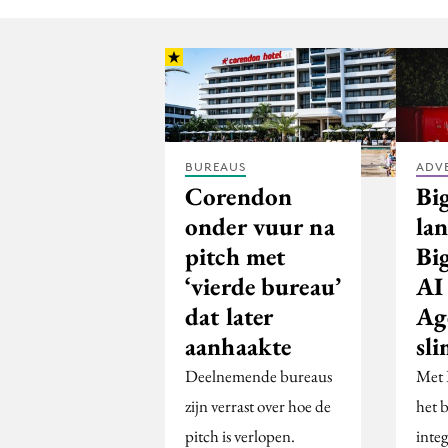
BUREAUS
ADV
Corendon
Bi
onder vuur na
lan
pitch met
Bi
‘vierde bureau’
AI
dat later
Ag
aanhaakte
sli
Deelnemende bureaus
Met 
zijn verrast over hoe de
het 
pitch is verlopen.
integ