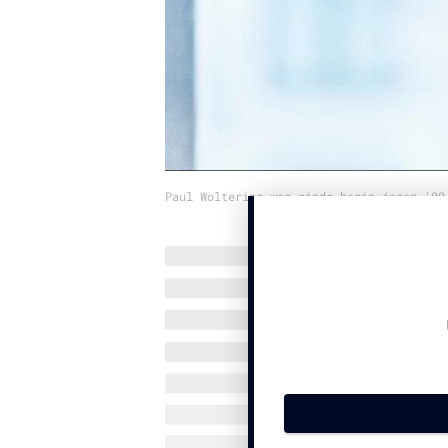
Paul Woltering was sinds begin jaren '00