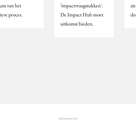
ium van het
'impactvraagstukken'.
zi
ieve proces.
De Impact Hub moet
de
uitkomst bieden.
Advertentie