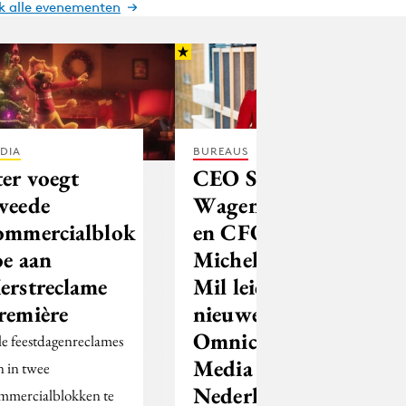
jk alle evenementen
DIA
BUREAUS
ter voegt
CEO Saskia
weede
Wagenmakers
ommercialblok
en CFO
oe aan
Michel van
erstreclame
Mil leiden het
remière
nieuwe
Omnicom
le feestdagenreclames
Media in
jn in twee
Nederland
mmercialblokken te