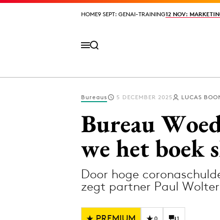
HOME
HOME
9 SEPT: GENAI-TRAINING
9 SEPT: GENAI-TRAINING
12 NOV: MARKETIN
12 NOV: MARKETIN
Bureaus
5 DECEMBER 2025
LUCAS BOO
Volg het laatste nieuws via de Adformatie N
Bureau Woeden
we het boek s
Topics
Door hoge coronaschulde
Artificial Intelligence
Design
zegt partner Paul Wolter
Bureaus
Digital transf
Campagnes
Diversiteit
PREMIUM
0
1