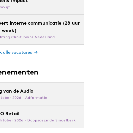
oei & Impact
mVijf
pert interne communicatie (28 uur
r week)
chting CliniClowns Nederland
k alle vacatures
enementen
g van de Audio
ktober 2026 · Adformatie
O Retail
oktober 2026 · Doopsgezinde Singelkerk