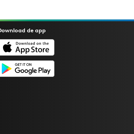
Download de
app