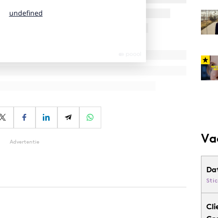
Va
Advertentie
Da
Sti
Cli