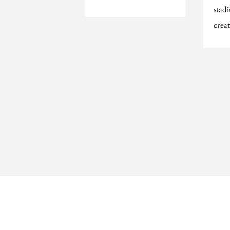
stad
creat