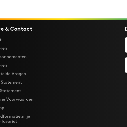
ce & Contact
t
ren
bonnementen
eren
stelde Vragen
y Statement
 Statement
ne Voorwaarden
pp
dformatie.nl je
-favoriet