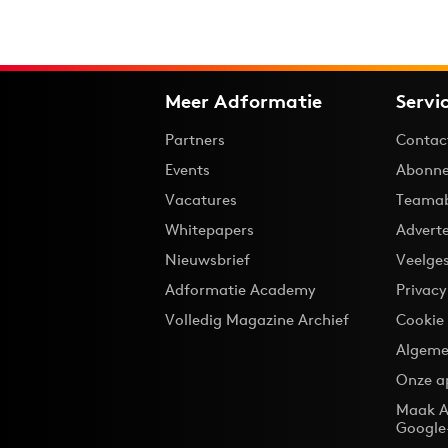
Meer Adformatie
Servi
Partners
Contac
Events
Abonne
Vacatures
Teama
Whitepapers
Advert
Nieuwsbrief
Veelge
Adformatie Academy
Privac
Volledig Magazine Archief
Cookie
Algeme
Onze a
Maak A
Google