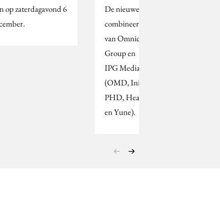
en op zaterdagavond 6
De nieuwe entiteit
cember.
combineert de expertise
van Omnicom Media
Group en
IPG Mediabrands
(OMD, Initiative, UM,
PHD, Hearts & Science
en Yune).