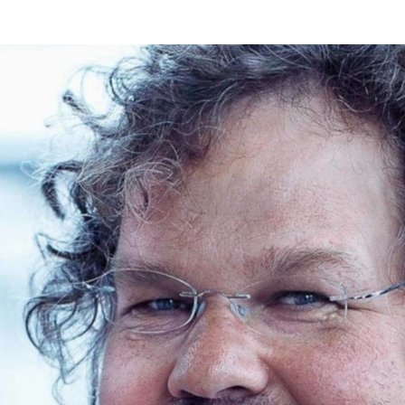
Programmatic
ering
Purpose Marketing
keting
Reputatie & crisis
nicatie