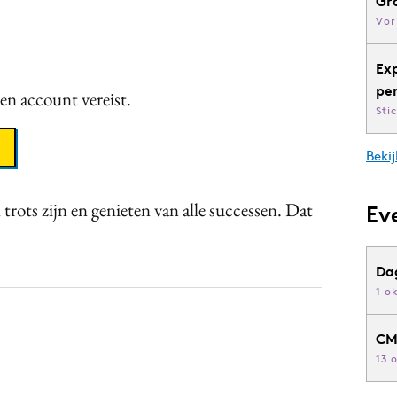
Gr
Vor
Ex
pe
een account vereist.
Sti
Bekij
 trots zijn en genieten van alle successen. Dat
Ev
Da
1 o
CM
13 