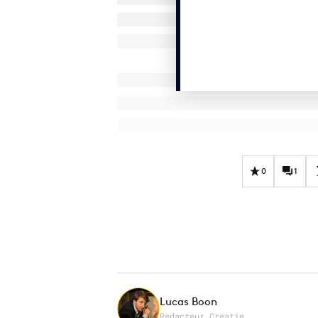
0
1
Lucas Boon
Redacteur Creatie