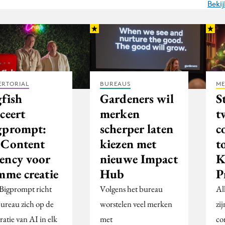
Beki
ERTORIAL
BUREAUS
ME
gfish
Gardeners wil
S
ceert
merken
t
gprompt:
scherper laten
c
 Content
kiezen met
t
ency voor
nieuwe Impact
K
mme creatie
Hub
P
Bigprompt richt
Volgens het bureau
Al
bureau zich op de
worstelen veel merken
zi
ratie van AI in elk
met
co