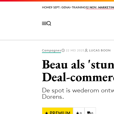
HOME
HOME
9 SEPT: GENAI-TRAINING
9 SEPT: GENAI-TRAINING
12 NOV: MARKETIN
12 NOV: MARKETIN
Campagnes
22 MEI 2025
LUCAS BOON
Volg het laatste nieuws via de Adformatie N
Beau als 'stu
Deal-commerc
Topics
De spot is wederom ontw
Artificial Intelligence
Design
Dorens.
Bureaus
Digital transf
Campagnes
Diversiteit
PREMIUM
0
0