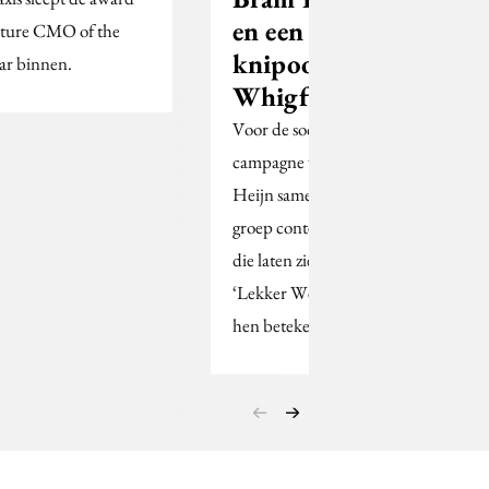
en een
ture CMO of the
knipoog naar
ar binnen.
Whigfield
Voor de social first-
campagne werkt Albert
Heijn samen met een
groep content creators
die laten zien wat
‘Lekker Weekend’ voor
hen betekent.