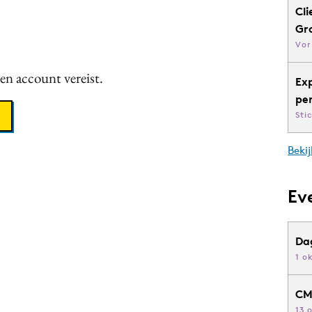
Cli
Gr
Vor
een account vereist.
Ex
pe
Sti
Bekij
Ev
Da
1 o
CM
13 