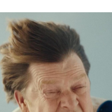
Programmatic
ering
Purpose Marketing
keting
Reputatie & crisis
nicatie