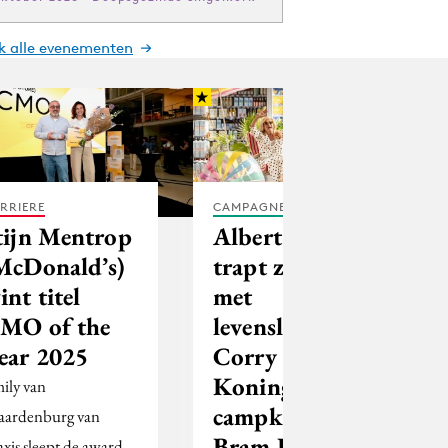
jk alle evenementen
RRIERE
CAMPAGNES
tijn Mentrop
Albert Heijn
McDonald’s)
trapt zomer af
int titel
met
MO of the
levensliedlegende
ear 2025
Corry
Konings,
ily van
campkoning
ardenburg van
Bram Krikke
axis sleept de award