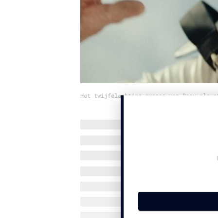
Het twijfelachtige succes van Beau als s