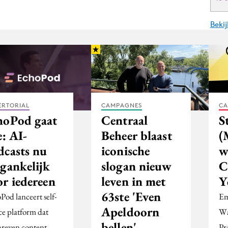
Beki
ERTORIAL
CAMPAGNES
CA
hoPod gaat
Centraal
S
e: AI-
Beheer blaast
(
dcasts nu
iconische
w
egankelijk
slogan nieuw
C
or iedereen
leven in met
Y
63ste 'Even
Pod lanceert self-
Em
Apeldoorn
ce platform dat
Wa
bellen'-
hreven content
Pr