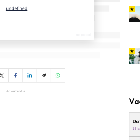
Advertentie
Va
Da
Sti