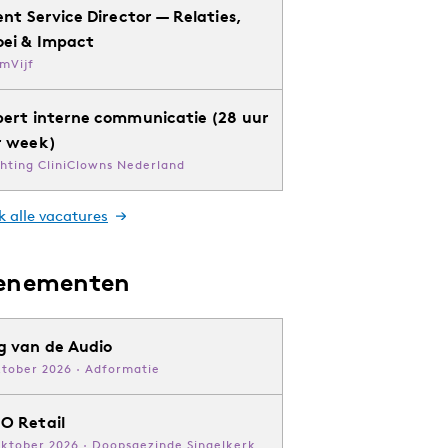
ent Service Director — Relaties,
oei & Impact
mVijf
pert interne communicatie (28 uur
r week)
chting CliniClowns Nederland
k alle vacatures
enementen
g van de Audio
ktober 2026 · Adformatie
O Retail
oktober 2026 · Doopsgezinde Singelkerk