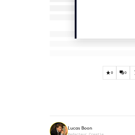
0
0
Lucas Boon
Redacteur Creatie