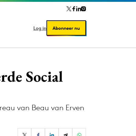
Log in
Log in
Abonneer nu
Abonneer nu
rde Social
ureau van Beau van Erven