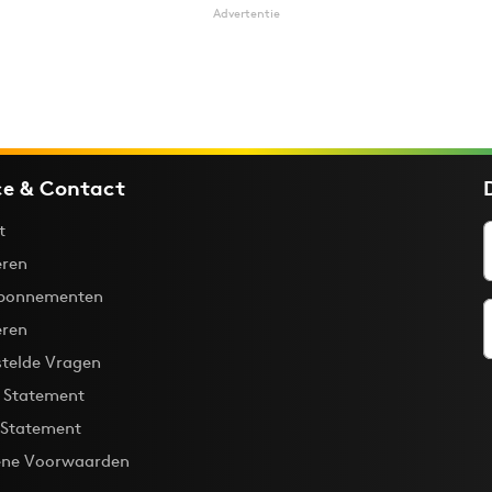
Advertentie
ce & Contact
t
ren
bonnementen
eren
stelde Vragen
y Statement
 Statement
ne Voorwaarden