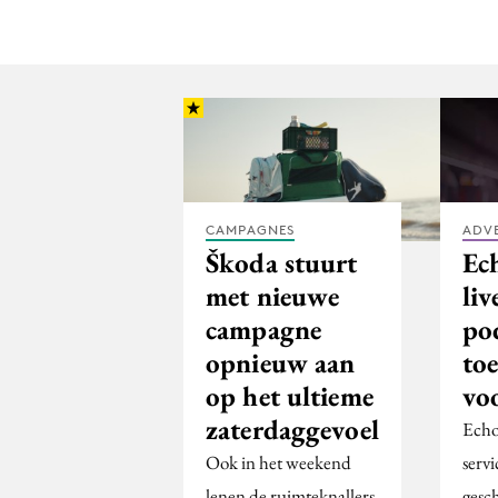
CAMPAGNES
ADV
Škoda stuurt
Ec
met nieuwe
liv
campagne
po
opnieuw aan
to
op het ultieme
vo
zaterdaggevoel
Echo
Ook in het weekend
servi
lenen de ruimteknallers
gesc