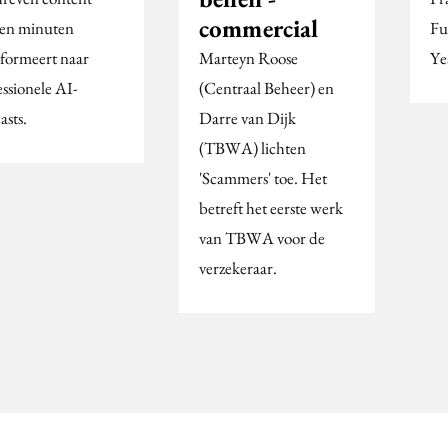
commercial
en minuten
Fu
sformeert naar
Marteyn Roose
Ye
essionele AI-
(Centraal Beheer) en
asts.
Darre van Dijk
(TBWA) lichten
'Scammers' toe. Het
betreft het eerste werk
van TBWA voor de
verzekeraar.