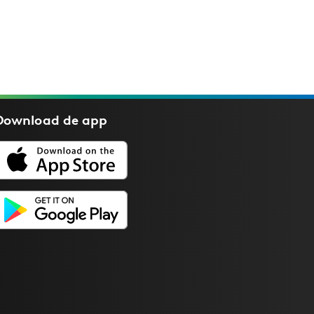
Download de
app