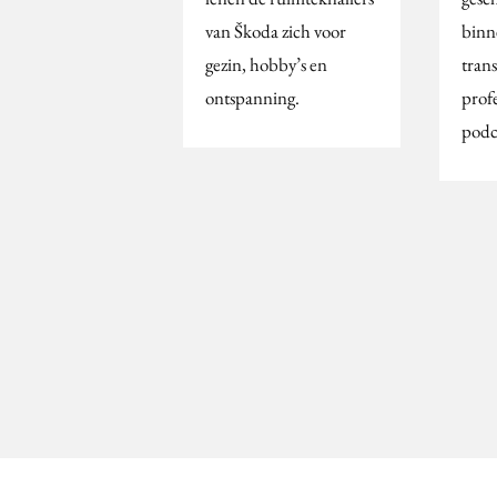
van Škoda zich voor
binn
gezin, hobby’s en
tran
ontspanning.
prof
podc