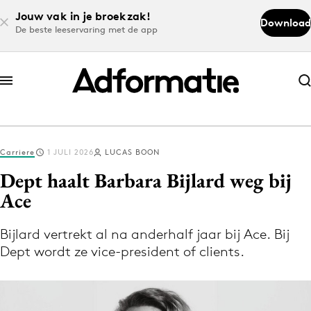
Jouw vak in je broekzak!
Download
De beste leeservaring met de app
Abonneer nu
Abonneer nu
Carriere
1 JULI 2026
LUCAS BOON
Log in
Dept haalt Barbara Bijlard weg bij
Ace
Download de app
Volg het laatste nieuws via de Adformatie
Bijlard vertrekt al na anderhalf jaar bij Ace. Bij
Dept wordt ze vice-president of clients.
Nieuws app