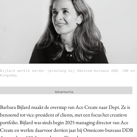
Menu
Home
9 sept: GenAI-training
12 nov: MarketingLive!
Adverteren
Bijlard werkte eerder jarenlang bij Omnicom-bureaus DDB, 180 en
Events
Kingsday.
Opleidingen
Vacatures
Advertentie
Academy
Barbara Bijlard maakt de overstap van Ace Create naar Dept. Ze is
Partners
benoemd tot vice-president of clients, met een focus het creatieve
Topics
portfolio. Bijlard was sinds begin 2025 managing director van Ace
Create en werkte daarvoor dertien jaar bij Omnicom-bureaus DDB
Artificial Intelligence