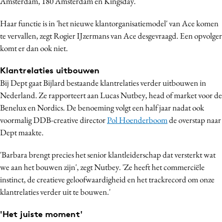
Amsterdam, 180 Amsterdam en Kingsday.
Bureaus
Haar functie is in 'het nieuwe klantorganisatiemodel' van Ace komen
Campagnes
te vervallen, zegt Rogier IJzermans van Ace desgevraagd. Een opvolger
Carriere
komt er dan ook niet.
Contentmarketing
Craft
Klantrelaties uitbouwen
Bij Dept gaat Bijlard bestaande klantrelaties verder uitbouwen in
Customer Experience
Nederland. Ze rapporteert aan Lucas Nutbey, head of market voor de
Data & Insights
Benelux en Nordics. De benoeming volgt een half jaar nadat ook
Design
voormalig DDB-creative director
Pol Hoenderboom
de overstap naar
Digital transformation
Dept maakte.
Diversiteit
'Barbara brengt precies het senior klantleiderschap dat versterkt wat
Effectiviteit
we aan het bouwen zijn', zegt Nutbey. 'Ze heeft het commerciële
Gedragsverandering
instinct, de creatieve geloofwaardigheid en het trackrecord om onze
Influencer marketing
klantrelaties verder uit te bouwen.'
Interne communicatie
'Het juiste moment'
Martech