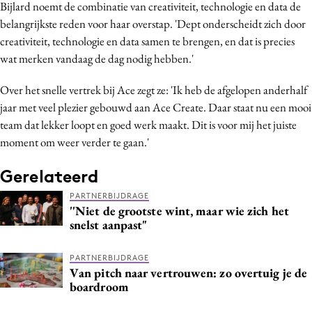
Bijlard noemt de combinatie van creativiteit, technologie en data de
Media
belangrijkste reden voor haar overstap. 'Dept onderscheidt zich door
Merkstrategie
creativiteit, technologie en data samen te brengen, en dat is precies
PR
wat merken vandaag de dag nodig hebben.'
Programmatic
Over het snelle vertrek bij Ace zegt ze: 'Ik heb de afgelopen anderhalf
Purpose Marketing
jaar met veel plezier gebouwd aan Ace Create. Daar staat nu een mooi
Reputatie & crisis
team dat lekker loopt en goed werk maakt. Dit is voor mij het juiste
moment om weer verder te gaan.'
Gerelateerd
PARTNERBIJDRAGE
''Niet de grootste wint, maar wie zich het
snelst aanpast"
PARTNERBIJDRAGE
Van pitch naar vertrouwen: zo overtuig je de
boardroom