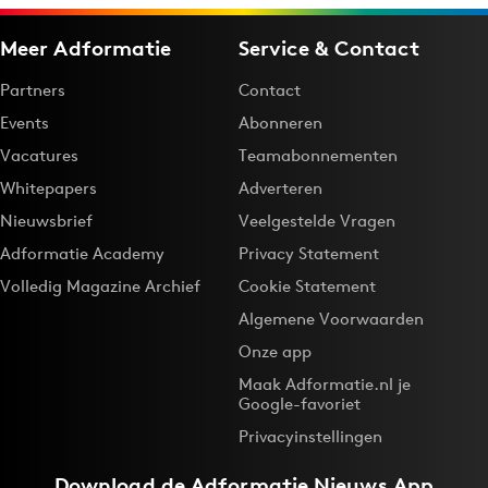
Meer Adformatie
Service & Contact
Partners
Contact
Events
Abonneren
Vacatures
Teamabonnementen
Whitepapers
Adverteren
Nieuwsbrief
Veelgestelde Vragen
Adformatie Academy
Privacy Statement
Volledig Magazine Archief
Cookie Statement
Algemene Voorwaarden
Onze app
Maak Adformatie.nl je
Google-favoriet
Privacyinstellingen
Download de
Adformatie Nieuws App