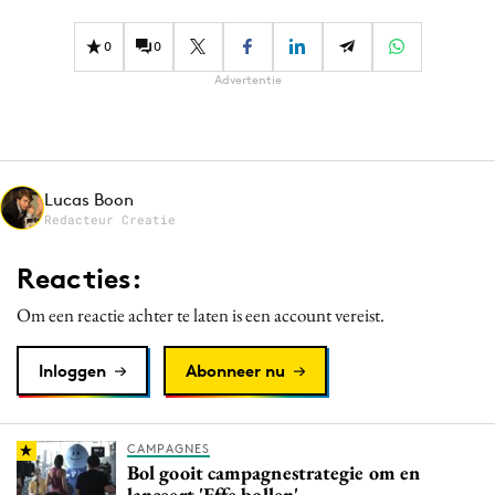
0
0
Advertentie
Lucas Boon
Redacteur Creatie
Reacties:
Om een reactie achter te laten is een account vereist.
Inloggen
Abonneer nu
CAMPAGNES
Bol gooit campagnestrategie om en
lanceert 'Effe bollen'