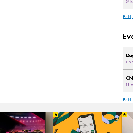
Sti
Bekij
Ev
Da
1 o
CM
13 
Beki