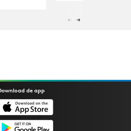
Download de
app