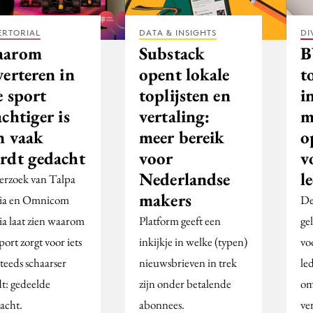
ERTORIAL
DATA & INSIGHTS
DI
arom
Substack
B
erteren in
opent lokale
t
e sport
toplijsten en
i
chtiger is
vertaling:
m
n vaak
meer bereik
o
rdt gedacht
voor
v
Nederlandse
l
rzoek van Talpa
makers
ia en Omnicom
De 
a laat zien waarom
Platform geeft een
gel
sport zorgt voor iets
inkijkje in welke (typen)
vo
teeds schaarser
nieuwsbrieven in trek
le
t: gedeelde
zijn onder betalende
om
acht.
abonnees.
ve