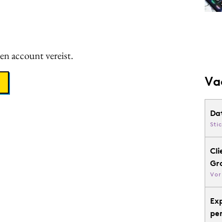
een account vereist.
Va
Da
Sti
Cli
Gr
Vor
Ex
pe