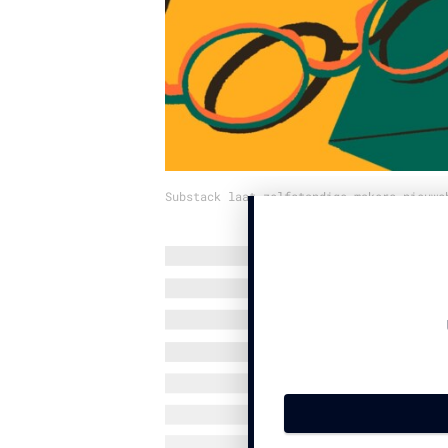
Substack laat zelfstandige makers nieuws