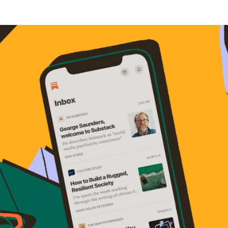
Programmatic
ering
Purpose Marketing
keting
Reputatie & crisis
nicatie