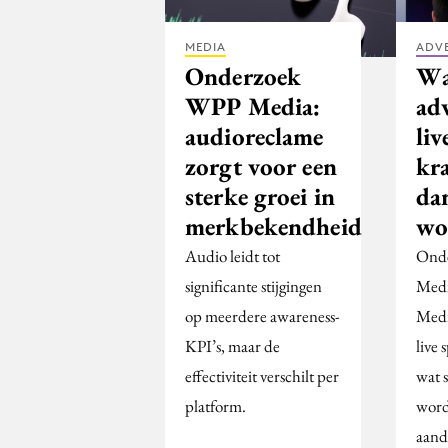
MEDIA
ADV
Onderzoek
Wa
WPP Media:
adv
audioreclame
liv
zorgt voor een
kra
sterke groei in
da
merkbekendheid
wo
Audio leidt tot
Onde
significante stijgingen
Med
op meerdere awareness-
Medi
KPI’s, maar de
live 
effectiviteit verschilt per
wat s
platform.
word
aand