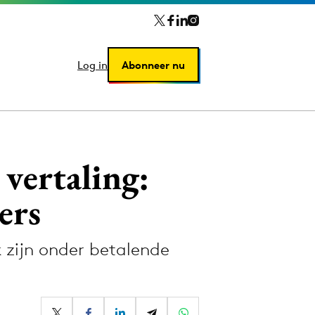
Log in
Log in
Abonneer nu
Abonneer nu
 vertaling:
ers
k zijn onder betalende