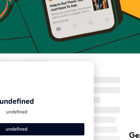
brieven en blogs delen
Ge