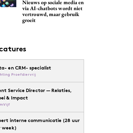
Nieuws op sociale media en
via AI-chatbots wordt niet
vertrouwd, maar gebruik
groeit
catures
ta- en CRM- specialist
chting Proefdiervrij
ent Service Director — Relaties,
oei & Impact
mVijf
pert interne communicatie (28 uur
r week)