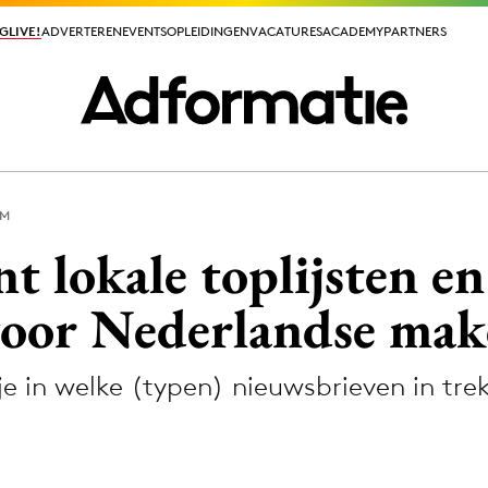
GLIVE!
GLIVE!
ADVERTEREN
ADVERTEREN
EVENTS
EVENTS
OPLEIDINGEN
OPLEIDINGEN
VACATURES
VACATURES
ACADEMY
ACADEMY
PARTNERS
PARTNERS
OM
ieuws app
t lokale toplijsten en
voor Nederlandse mak
je in welke (typen) nieuwsbrieven in tre
Media
ormation
Merkstrategie
PR