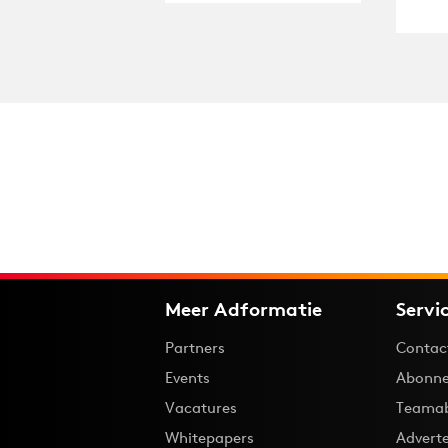
Meer Adformatie
Servi
Partners
Contac
Events
Abonne
Vacatures
Teama
Whitepapers
Advert