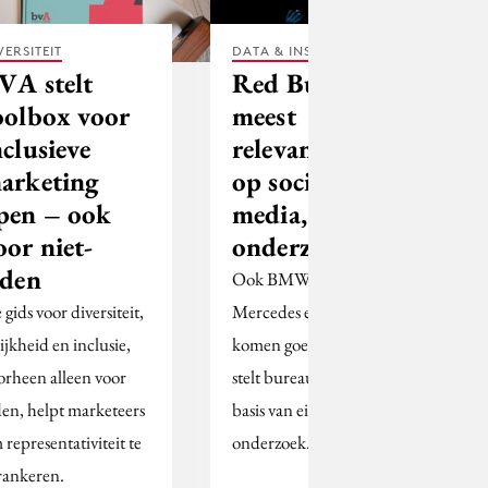
VERSITEIT
DATA & INSIGHTS
VA stelt
Red Bull is het
oolbox voor
meest
nclusieve
relevante merk
arketing
op social
pen – ook
media, zegt dit
oor niet-
onderzoek
eden
Ook BMW, Shein,
gids voor diversiteit,
Mercedes en Samsung
ijkheid en inclusie,
komen goed uit de bus,
orheen alleen voor
stelt bureau Samy op
den, helpt marketeers
basis van eigen
 representativiteit te
onderzoek.
rankeren.