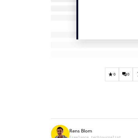
0
0
Rens Blom
Freelance techjournalist