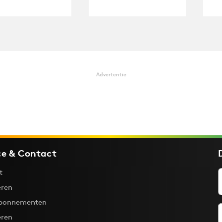
Advertentie
ce & Contact
t
ren
bonnementen
eren