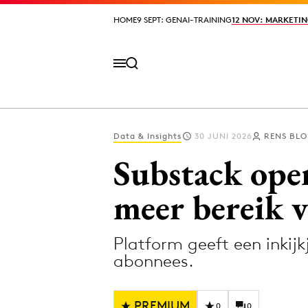
HOME
HOME
9 SEPT: GENAI-TRAINING
9 SEPT: GENAI-TRAINING
12 NOV: MARKETIN
12 NOV: MARKETIN
Data & Insights
30 JUNI 2026
RENS BL
Volg het laatste nieuws via de Adformatie N
Substack open
meer bereik 
Topics
Platform geeft een inkijk
Artificial Intelligence
Design
abonnees.
Bureaus
Digital transf
Campagnes
Diversiteit
PREMIUM
0
0