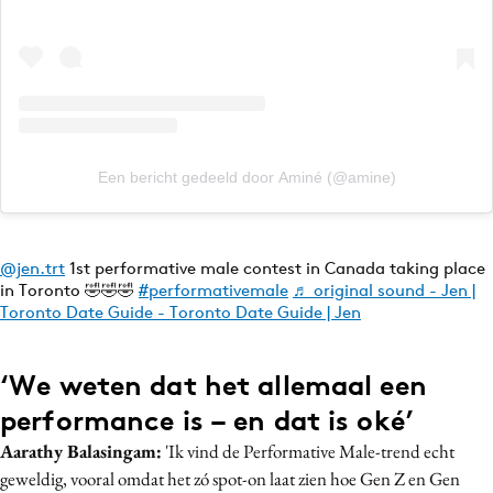
Een bericht gedeeld door Aminé (@amine)
@jen.trt
1st performative male contest in Canada taking place
in Toronto 🤣🤣🤣
#performativemale
♬ original sound - Jen |
Toronto Date Guide - Toronto Date Guide | Jen
‘We weten dat het allemaal een
performance is – en dat is oké’
Aarathy Balasingam
:
'Ik vind de Performative Male-trend echt
geweldig, vooral omdat het zó spot-on laat zien hoe Gen Z en Gen