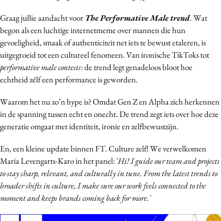
Bureaus
Graag jullie aandacht voor
The Performative Male trend
. Wat
Campagnes
begon als een luchtige internetmeme over mannen die hun
Carriere
gevoeligheid, smaak of authenticiteit net iets te bewust etaleren, is
Contentmarketing
uitgegroeid tot een cultureel fenomeen. Van ironische TikToks tot
performative male contests
: de trend legt genadeloos bloot hoe
Craft
echtheid zélf een performance is geworden.
Customer Experience
Data & Insights
Waarom het nu zo’n hype is? Omdat Gen Z en Alpha zich herkennen
Design
in de spanning tussen echt en onecht. De trend zegt iets over hoe deze
generatie omgaat met identiteit, ironie en zelfbewustzijn.
Digital transformation
Diversiteit
En, een kleine update binnen FT. Culture zelf! We verwelkomen
Effectiviteit
Maria Levengarts-Karo in het panel: '
Hi!
I guide our team and projects
Gedragsverandering
to stay sharp, relevant, and culturally in tune. From the latest trends to
broader shifts in culture, I make sure our work feels connected to the
Influencer marketing
moment and keeps brands coming back for more.'
Interne communicatie
Martech