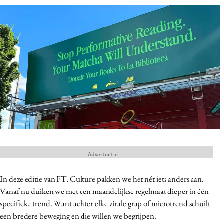
Menu
Home
9 sept: GenAI-training
12 nov: MarketingLive!
Adverteren
Events
Opleidingen
Vacatures
Advertentie
Academy
Partners
In deze editie van FT. Culture pakken we het nét iets anders aan.
Vanaf nu duiken we met een maandelijkse regelmaat dieper in één
Topics
specifieke trend. Want achter elke virale grap of microtrend schuilt
Artificial Intelligence
een bredere beweging en die willen we begrijpen.