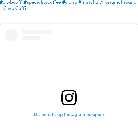
#clwbcoffi
#specialitycoffee
#clairo
#matcha
♬ original sound
- Clwb Coffi
Dit bericht op Instagram bekijken