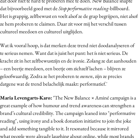
dat door niet té hard te proberen mee te doen. New Balance snapte
dat bijvoorbeeld goed met de
Stop performative reading
-billboard.
Het is grappig, zelfbewust en voelt alsof ze de grap begrijpen, niet alsof
ze hem proberen te claimen. Daar zit voor mij het verschil tussen
cultureel meedoen en cultureel uitglijden.
Wat ik vooral hoop, is dat merken deze trend niet doodanalyseren of
te serieus nemen. Want dat is juist het punt: het ís niet serieus. De
kracht zit in het zelfbewustzijn en de ironie. Zolang ze dat aanhouden
– een beetje meedoen, een beetje om zichzelf lachen – blijven ze
geloofwaardig. Zodra ze het proberen te
ownen
, zijn ze precies
datgene wat de trend belachelijk maakt: performatief.'
Maria Levengarts-Karo
: '
The New Balance × Aminé campaign is a
great example of how humour and trend awareness can strengthen a
brand’s cultural credibility. The campaign leaned into "performative
reading", using irony and a book donation initiative to join the joke
and add something tangible to it. It resonated because it mirrored
what people were already laughing about online, while most brands