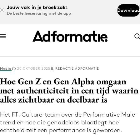
Jouw vak in je broekzak!
Download
De beste leeservaring met de app
Abonneer nu
Abonneer nu
Media
20 OKTOBER 2025
REDACTIE ADFORMATIE
Log in
Hoe Gen Z en Gen Alpha omgaan
met authenticiteit in een tijd waarin
alles zichtbaar en deelbaar is
Download de app
Volg het laatste nieuws via de Adformatie
Het FT. Culture-team over de Performative Male-
Nieuws app
trend en hoe die genadeloos blootlegt hoe
echtheid zélf een performance is geworden.