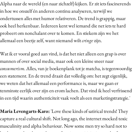
Alpha naar de wereld (en naar zichzelf) kijken. Er zit iets fascinerends
in hoe we onszelf én anderen continu analyseren, terwijl we
ondertussen alles met humor relativeren. De trend is grappig, maar
ook heel herkenbaar. Iedereen kent wel iemand die net iets te hard
probeert om nonchalant over te komen. En stiekem zijn we het
allemaal een beetje zelf, want niemand wilt
cringe
zijn.
Wat ik er vooral goed aan vind, is dat het niet alleen een grap is over
mannen of over social media, maar ook een kleine sneer naar
consumerism
. Alles, van je boekenplank tot je matcha, is tegenwoordig
een statement. En de trend draait dat volledig om: het zegt eigenlijk,
we weten dat het allemaal een performance is, maar we gaan er
tenminste eerlijk over zijn en erom lachen. Dat vind ik heel verfrissend
in een tijd waarin authenticiteit vaak voelt als een marketingstrategie.'
Maria Levengarts-Karo
:
'Love these kinds of satirical trends! They
capture a real cultural shift. Not long ago, the internet mocked toxic
masculinity and alpha behaviour. Now some men try so hard not to