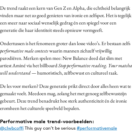
De trend raakt een kern van Gen Z en Alpha, die echtheid belangrijk
vinden maar net zo goed genieten van ironie en zelfspot. Het is tegelijk
een sneer naar sociaal wenselijk gedrag én een spiegel voor een
generatie die haar identiteit steeds opnieuw vormgeeft.
Ondertussen is het fenomeen groter dan losse video’s. Er bestaan zelfs
performative male contests
waarin mannen zichzelf vrijwillig
parodiëren. Merken spelen mee: New Balance deed dat slim met
artiest Aminé via het billboard
Stop performative reading. Your matcha
will understand
— humoristisch, zelfbewust en cultureel raak.
De les voor merken? Deze generatie prikt direct door alles heen wat te
gemaakt voelt. Meedoen mag, zolang het met genoeg zelfbewustzijn
gebeurt. Deze trend benadrukt hoe sterk authenticiteit én de ironie
eromheen het culturele speelveld bepalen.
Performative male trend-voorbeelden:
@clwbcoffi
This guy can’t be serious
#performativemale