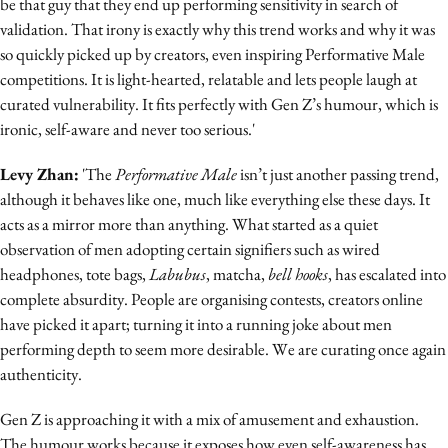
be that guy that they end up performing sensitivity in search of
validation. That irony is exactly why this trend works and why it was
so quickly picked up by creators, even inspiring Performative Male
competitions. It is light-hearted, relatable and lets people laugh at
curated vulnerability. It fits perfectly with Gen Z’s humour, which is
ironic, self-aware and never too serious.'
Levy Zhan
:
'The
Performative Male
isn’t just another passing trend,
although it behaves like one, much like everything else these days. It
acts as a mirror more than anything. What started as a quiet
observation of men adopting certain signifiers such as wired
headphones, tote bags,
Labubus
, matcha,
bell hooks
, has escalated into
complete absurdity. People are organising contests, creators online
have picked it apart; turning it into a running joke about men
performing depth to seem more desirable. We are curating once again
authenticity.
Gen Z is approaching it with a mix of amusement and exhaustion.
The humour works because it exposes how even self-awareness has