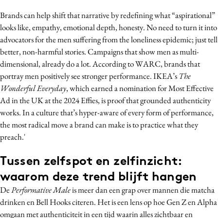
Brands can help shift that narrative by redefining what “aspirational”
looks like, empathy, emotional depth, honesty. No need to turn it into
advocators for the men suffering from the loneliness epidemic; just tell
better, non-harmful stories. Campaigns that show men as multi-
dimensional, already do a lot. According to WARC, brands that
portray men positively see stronger performance. IKEA’s
The
Wonderful Everyday
, which earned a nomination for Most Effective
Ad in the UK at the 2024 Effies, is proof that grounded authenticity
works. In a culture that’s hyper-aware of every form of performance,
the most radical move a brand can make is to practice what they
preach.'
Tussen zelfspot en zelfinzicht:
waarom deze trend blijft hangen
De
Performative Male
is meer dan een grap over mannen die matcha
drinken en Bell Hooks citeren. Het is een lens op hoe Gen Z en Alpha
omgaan met authenticiteit in een tijd waarin alles zichtbaar en