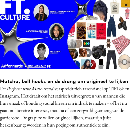
Media
Merkstrategie
PR
Programmatic
Purpose Marketing
Reputatie & crisis
Matcha, bell hooks en de drang om origineel te lijken
De
Performative Male-trend
verspreidt zich razendsnel op TikTok en
Instagram. Het draait om het satirisch uitvergroten van mannen die
hun smaak of houding vooral kiezen om indruk te maken – of het nu
gaat om literaire interesses, matcha of een zorgvuldig samengestelde
garderobe. De grap: ze willen origineel lijken, maar zijn juist
herkenbaar geworden in hun poging om authentiek te zijn.