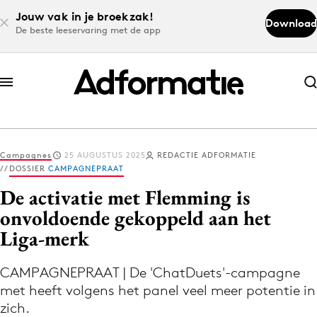
Jouw vak in je broekzak!
Download
De beste leeservaring met de app
Abonneer nu
Abonneer nu
Campagnes
25 AUGUSTUS 2025
REDACTIE ADFORMATIE
Log in
DOSSIER
CAMPAGNEPRAAT
De activatie met Flemming is
onvoldoende gekoppeld aan het
Download de app
Liga-merk
Volg het laatste nieuws via de Adformatie
Nieuws app
CAMPAGNEPRAAT | De 'ChatDuets'-campagne
met heeft volgens het panel veel meer potentie in
zich.