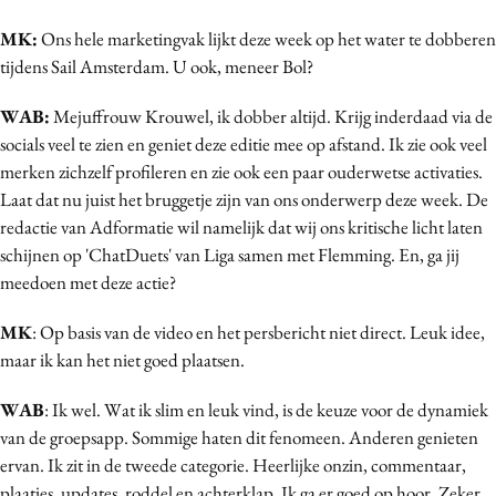
Bureaus
MK:
Ons hele marketingvak lijkt deze week op het water te dobberen
Campagnes
tijdens Sail Amsterdam. U ook, meneer Bol?
Carriere
WAB:
Mejuffrouw Krouwel, ik dobber altijd. Krijg inderdaad via de
Contentmarketing
socials veel te zien en geniet deze editie mee op afstand. Ik zie ook veel
Craft
merken zichzelf profileren en zie ook een paar ouderwetse activaties.
Customer Experience
Laat dat nu juist het bruggetje zijn van ons onderwerp deze week. De
Data & Insights
redactie van Adformatie wil namelijk dat wij ons kritische licht laten
schijnen op 'ChatDuets' van Liga samen met Flemming. En, ga jij
Design
meedoen met deze actie?
Digital transformation
Diversiteit
MK
: Op basis van de video en het persbericht niet direct. Leuk idee,
Effectiviteit
maar ik kan het niet goed plaatsen.
Gedragsverandering
WAB
: Ik wel. Wat ik slim en leuk vind, is de keuze voor de dynamiek
Influencer marketing
van de groepsapp. Sommige haten dit fenomeen. Anderen genieten
Interne communicatie
ervan. Ik zit in de tweede categorie. Heerlijke onzin, commentaar,
Martech
plaatjes, updates, roddel en achterklap. Ik ga er goed op hoor. Zeker