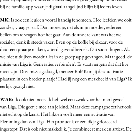
bij de familie-app waar je digitaal aangelijnd blijft bij ieders leven.
Media
Merkstrategie
MK
: Is ook een leuk en vooral handig fenomeen. Hoe leefden we ooit
PR
zonder, vraag je je af. Dan moest je, net als mijn moeder, iedereen
Programmatic
bellen om te vragen hoe het gaat. Aan de andere kant was het wel
socialer, denk ik steeds vaker. Even op de koffie bij elkaar, voor de
Purpose Marketing
deur een praatje maken, zaterdagavondbezoek. Dat soort dingen. Als
Reputatie & crisis
we niet uitkijken wordt alles in de groepsapp gevangen. Maar goed, de
missie van Liga is 'Generaties verbinden'. Er staat nergens dat dat live
moet zijn. Dus, missie geslaagd, meneer Bol? Kun jij deze activatie
plaatsen in een breder plaatje? Had jij nog een merkbeeld van Liga? Ik
eerlijk gezegd niet.
WAB:
Ik ook niet meer. Ik heb wel een zwak voor het merkgevoel
van Liga. Die geef je mee aan je kind. Maar deze campagne zet het ook
niet echt op de kaart. Het lijkt en voelt meer een activatie van
Flemming dan van Liga. Het product is er een tikje geforceerd
ingestopt. Dat is ook niet makkelijk. Je combineert merk en artiest. De