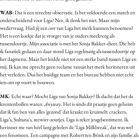
WAB
: Dat is een terechte observatie. Is het voldoende een match en
onderscheidend voor Liga? Nee, ik denk het niet. Maar mijn
wedervraag. Had jij een
core
van Liga het merk kunnen benoemen?
Het is een koekje dat je vroeger van je ouders meekreeg als
tussendoortje. Mijn associatie is met het Sonja Bakker-dieet. Die heb
ik fanatiek gedaan en daar stond Liga regelmatig als tussendoortje op
het dagmenu. Maar het leidde niet tot een sterke band tussen Liga en
mij. Ik kan me oprecht geen reclame vanuit het merk herinneren uit
het verleden. Dus het huidige team en het bureau hebben niet echt
iets om op voort te bouwen.
MK
: Echt waar? Mocht Liga van Sonja Bakker? Ik dacht dat het de
krentenbollen waren.
Anyway
. Het is sinds dit praatje geen geheim
dat ik fan ben van alles 'gezond' dat kraakt en kruimelt: crackers,
Liga’s, Sultana's, zeewier-zoutjes. Liga is zeker jeugdsentiment. Ik
herinner me van héél lang geleden de ‘Liga Milkbreak', dat was wel
een fenomeen. Een campagne met Robert ten Brink en zijn familie als