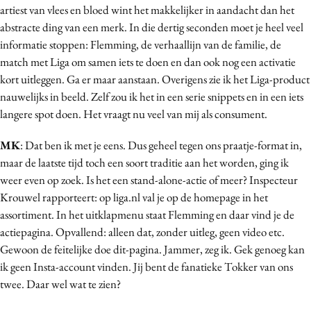
artiest van vlees en bloed wint het makkelijker in aandacht dan het
abstracte ding van een merk. In die dertig seconden moet je heel veel
informatie stoppen: Flemming, de verhaallijn van de familie, de
match met Liga om samen iets te doen en dan ook nog een activatie
kort uitleggen. Ga er maar aanstaan. Overigens zie ik het Liga-product
nauwelijks in beeld. Zelf zou ik het in een serie snippets en in een iets
langere spot doen. Het vraagt nu veel van mij als consument.
MK
: Dat ben ik met je eens. Dus geheel tegen ons praatje-format in,
maar de laatste tijd toch een soort traditie aan het worden, ging ik
weer even op zoek. Is het een stand-alone-actie of meer? Inspecteur
Krouwel rapporteert: op liga.nl
val je op de homepage in het
assortiment. In het uitklapmenu staat Flemming en daar vind je de
actiepagina. Opvallend: alleen dat, zonder uitleg, geen video etc.
Gewoon de feitelijke doe dit-pagina. Jammer, zeg ik. Gek genoeg kan
ik geen Insta-account vinden. Jij bent de fanatieke Tokker van ons
twee. Daar wel wat te zien?