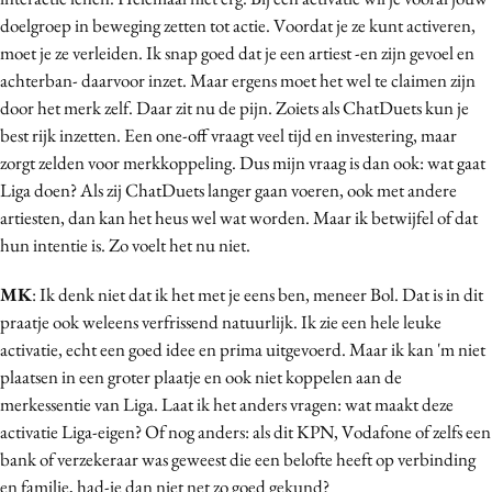
doelgroep in beweging zetten tot actie. Voordat je ze kunt activeren,
moet je ze verleiden. Ik snap goed dat je een artiest -en zijn gevoel en
achterban- daarvoor inzet. Maar ergens moet het wel te claimen zijn
door het merk zelf. Daar zit nu de pijn. Zoiets als ChatDuets kun je
best rijk inzetten. Een one-off vraagt veel tijd en investering, maar
zorgt zelden voor merkkoppeling. Dus mijn vraag is dan ook: wat gaat
Liga doen? Als zij ChatDuets langer gaan voeren, ook met andere
artiesten, dan kan het heus wel wat worden. Maar ik betwijfel of dat
hun intentie is. Zo voelt het nu niet.
MK
: Ik denk niet dat ik het met je eens ben, meneer Bol. Dat is in dit
praatje ook weleens verfrissend natuurlijk. Ik zie een hele leuke
activatie, echt een goed idee en prima uitgevoerd. Maar ik kan 'm niet
plaatsen in een groter plaatje en ook niet koppelen aan de
merkessentie van Liga. Laat ik het anders vragen: wat maakt deze
activatie Liga-eigen? Of nog anders: als dit KPN, Vodafone of zelfs een
bank of verzekeraar was geweest die een belofte heeft op verbinding
en familie, had-ie dan niet net zo goed gekund?