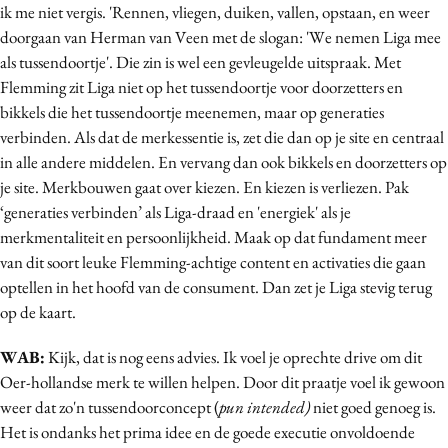
ik me niet vergis. 'Rennen, vliegen, duiken, vallen, opstaan, en weer
doorgaan van Herman van Veen met de slogan: 'We nemen Liga mee
als tussendoortje'. Die zin is wel een gevleugelde uitspraak. Met
Flemming zit Liga niet op het tussendoortje voor doorzetters en
bikkels die het tussendoortje meenemen, maar op generaties
verbinden. Als dat de merkessentie is, zet die dan op je site en centraal
in alle andere middelen. En vervang dan ook bikkels en doorzetters op
je site. Merkbouwen gaat over kiezen. En kiezen is verliezen. Pak
‘generaties verbinden’ als Liga-draad en 'energiek' als je
merkmentaliteit en persoonlijkheid. Maak op dat fundament meer
van dit soort leuke Flemming-achtige content en activaties die gaan
optellen in het hoofd van de consument. Dan zet je Liga stevig terug
op de kaart.
WAB:
Kijk, dat is nog eens advies. Ik voel je oprechte drive om dit
Oer-hollandse merk te willen helpen. Door dit praatje voel ik gewoon
weer dat zo'n tussendoorconcept (
pun intended)
niet goed genoeg is.
Het is ondanks het prima idee en de goede executie onvoldoende