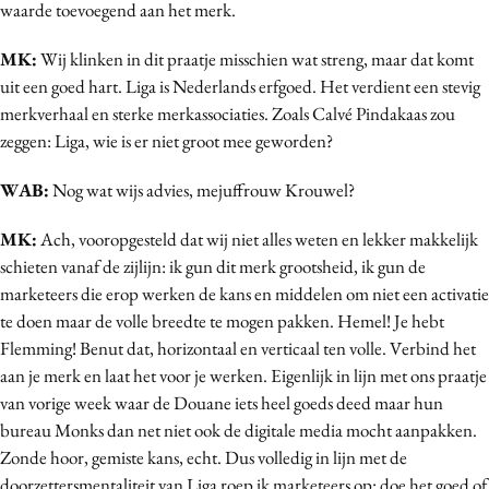
waarde toevoegend aan het merk.
MK:
Wij klinken in dit praatje misschien wat streng, maar dat komt
uit een goed hart. Liga is Nederlands erfgoed. Het verdient een stevig
merkverhaal en sterke merkassociaties. Zoals Calvé Pindakaas zou
zeggen: Liga, wie is er niet groot mee geworden?
WAB:
Nog wat wijs advies, mejuffrouw Krouwel?
MK:
Ach, vooropgesteld dat wij niet alles weten en lekker makkelijk
schieten vanaf de zijlijn: ik gun dit merk grootsheid, ik gun de
marketeers die erop werken de kans en middelen om niet een activatie
te doen maar de volle breedte te mogen pakken. Hemel! Je hebt
Flemming! Benut dat, horizontaal en verticaal ten volle. Verbind het
aan je merk en laat het voor je werken. Eigenlijk in lijn met ons praatje
van vorige week waar de Douane iets heel goeds deed maar hun
bureau Monks dan net niet ook de digitale media mocht aanpakken.
Zonde hoor, gemiste kans, echt. Dus volledig in lijn met de
doorzettersmentaliteit van Liga roep ik marketeers op: doe het goed of