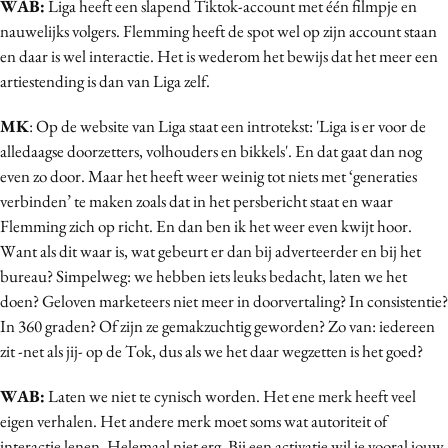
WAB:
Liga heeft een slapend Tiktok-account met één filmpje en
nauwelijks volgers. Flemming heeft de spot wel op zijn account staan
en daar is wel interactie. Het is wederom het bewijs dat het meer een
artiestending is dan van Liga zelf.
MK
: Op de website van Liga staat een introtekst: 'Liga is er voor de
alledaagse doorzetters, volhouders en bikkels'. En dat gaat dan nog
even zo door. Maar het heeft weer weinig tot niets met ‘generaties
verbinden’ te maken zoals dat in het persbericht staat en waar
Flemming zich op richt. En dan ben ik het weer even kwijt hoor.
Want als dit waar is, wat gebeurt er dan bij adverteerder en bij het
bureau? Simpelweg: we hebben iets leuks bedacht, laten we het
doen? Geloven marketeers niet meer in doorvertaling? In consistentie?
In 360 graden? Of zijn ze gemakzuchtig geworden? Zo van: iedereen
zit -net als jij- op de Tok, dus als we het daar wegzetten is het goed?
WAB:
Laten we niet te cynisch worden. Het ene merk heeft veel
eigen verhalen. Het andere merk moet soms wat autoriteit of
interactie lenen. Helemaal niet erg. Bij een activatie wil je vooral jouw