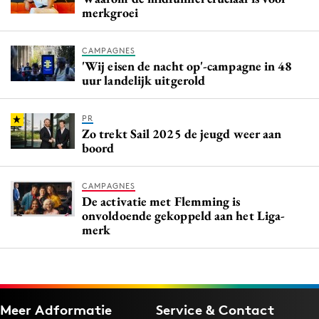
merkgroei
CAMPAGNES
'Wij eisen de nacht op'-campagne in 48
uur landelijk uitgerold
PR
Zo trekt Sail 2025 de jeugd weer aan
boord
CAMPAGNES
De activatie met Flemming is
onvoldoende gekoppeld aan het Liga-
merk
Meer Adformatie
Service & Contact