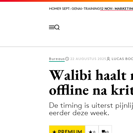
HOME
HOME
9 SEPT: GENAI-TRAINING
9 SEPT: GENAI-TRAINING
12 NOV: MARKETIN
12 NOV: MARKETIN
Bureaus
22 AUGUSTUS 2025
LUCAS BO
Volg het laatste nieuws via de Adformatie N
Walibi haalt 
offline na kri
Topics
De timing is uiterst pijn
Artificial Intelligence
Design
eerder deze week.
Bureaus
Digital transf
Campagnes
Diversiteit
PREMIUM
0
0