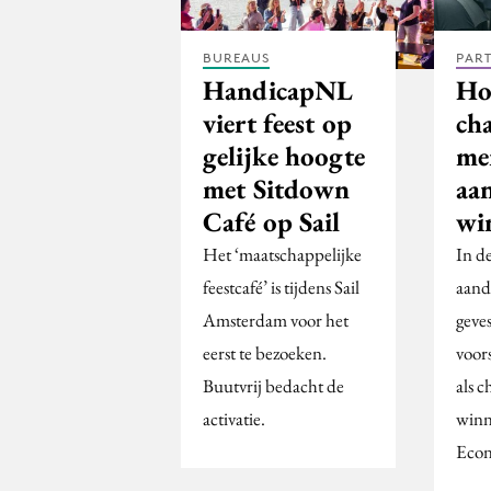
BUREAUS
PAR
HandicapNL
Ho
viert feest op
cha
gelijke hoogte
me
met Sitdown
aa
Café op Sail
wi
Het ‘maatschappelijke
In de
feestcafé’ is tijdens Sail
aand
Amsterdam voor het
geve
eerst te bezoeken.
voor
Buutvrij bedacht de
als 
activatie.
winn
Eco