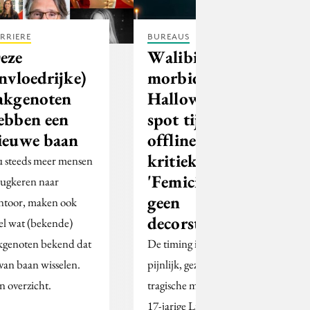
RRIERE
BUREAUS
eze
Walibi haalt
invloedrijke)
morbide
akgenoten
Halloween-
ebben een
spot tijdelijk
ieuwe baan
offline na
kritiek:
 steeds meer mensen
'Femicide is
rugkeren naar
geen
ntoor, maken ook
decorstuk'
el wat (bekende)
kgenoten bekend dat
De timing is uiterst
 van baan wisselen.
pijnlijk, gezien de
n overzicht.
tragische moord op de
17-jarige Lisa uit