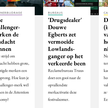
TNERBIJDRAGE
BUREAUS
CA
e
'Drugsdealer'
D
llenger-
Douwe
(
rken de
Egberts zet
v
ndacht
vermoeide
h
nnen
Lowlands-
n
ganger op het
 strijd om
Nu
verkeerde been
acht hebben grote,
te
stigde merken een
Reclamebureau Truus
ka
sprong. Hoe kun je
doet een gooi naar de
he
challenger-merk wél
opvallendste
va
en in de Attention
merkactivatie deze
ze
nomy?
festivalzomer.
Ee