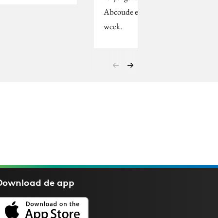
Abcoude eerder deze
week.
Download de
app