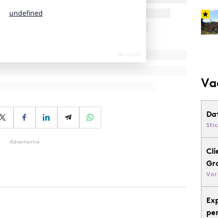
Va
Da
Sti
Advertentie
Cli
Gr
Vor
Ex
pe