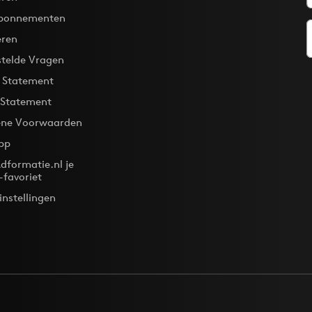
bonnementen
eren
stelde Vragen
y Statement
 Statement
ne Voorwaarden
pp
dformatie.nl je
-favoriet
instellingen