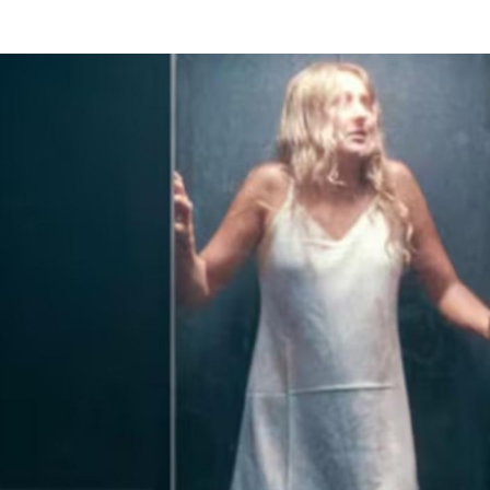
Programmatic
ering
Purpose Marketing
keting
Reputatie & crisis
nicatie