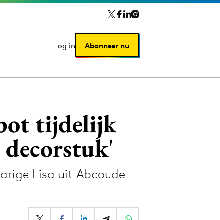
Log in
Log in
Abonneer nu
Abonneer nu
ot tijdelijk
n decorstuk'
-jarige Lisa uit Abcoude