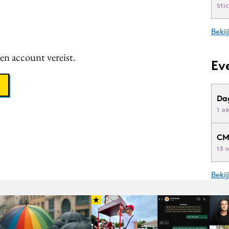
Sti
Bekij
een account vereist.
Ev
Da
1 o
CM
13 
Beki