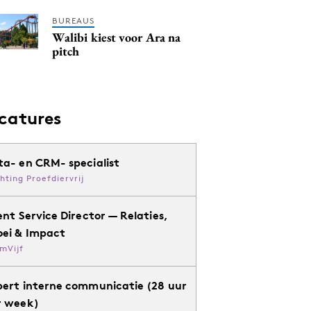
BUREAUS
Walibi kiest voor Ara na
pitch
catures
ta- en CRM- specialist
chting Proefdiervrij
ent Service Director — Relaties,
oei & Impact
mVijf
pert interne communicatie (28 uur
r week)