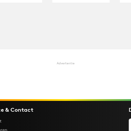
Advertentie
ce & Contact
t
ren