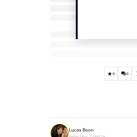
0
0
Lucas Boon
Redacteur Creatie