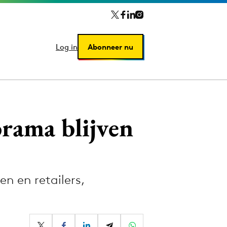
Log in
Log in
Abonneer nu
Abonneer nu
rama blijven
n en retailers,