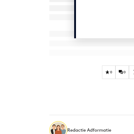
0
0
Redactie Adformatie