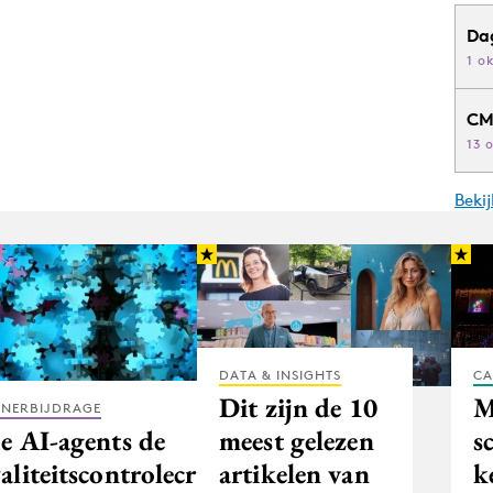
Da
1 o
CM
13 
Beki
DATA & INSIGHTS
CA
Dit zijn de 10
M
TNERBIJDRAGE
e AI-agents de
meest gelezen
s
liteitscontrolecrisis
artikelen van
k