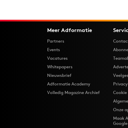
Meer Adformatie
Servi
Partners
Contac
Events
Abonne
Vacatures
Teama
Whitepapers
Advert
Nieuwsbrief
Veelge
Adformatie Academy
Privac
Volledig Magazine Archief
Cookie
Algeme
Onze a
Maak A
Google