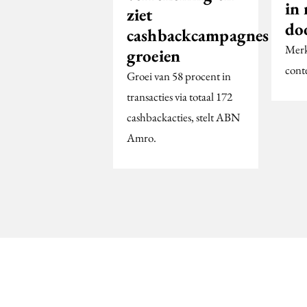
in
ziet
do
cashbackcampagnes
Merk
groeien
cont
Groei van 58 procent in
transacties via totaal 172
cashbackacties, stelt ABN
Amro.