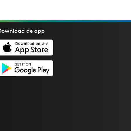
Download de
app