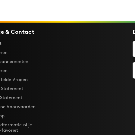
ce & Contact
t
ren
bonnementen
eren
stelde Vragen
y Statement
 Statement
ne Voorwaarden
pp
dformatie.nl je
-favoriet