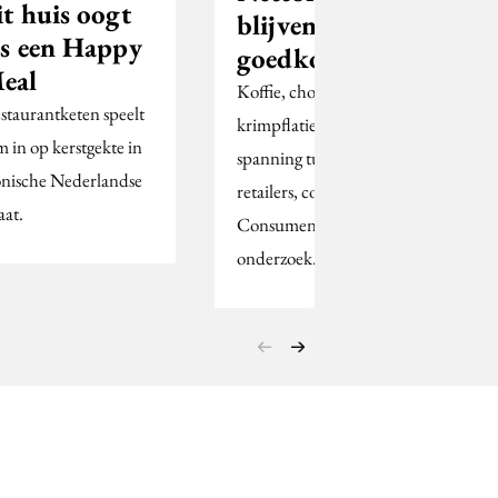
it huis oogt
blijven
ls een Happy
goedkoopst’
eal
Koffie, chocolade en
staurantketen speelt
krimpflatie vergroten
im in op kerstgekte in
spanning tussen merken en
onische Nederlandse
retailers, concludeert
aat.
Consumentenbond na
onderzoek.