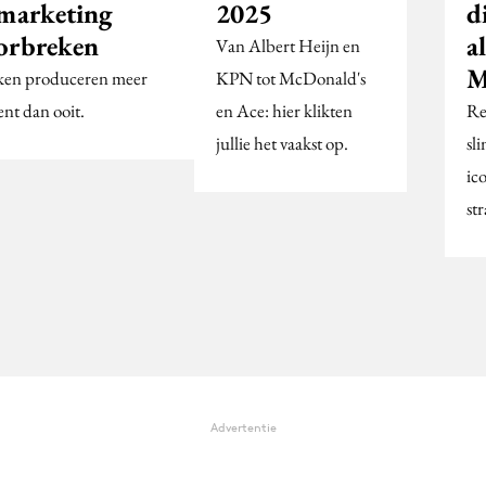
 marketing
2025
d
orbreken
a
Van Albert Heijn en
M
en produceren meer
KPN tot McDonald's
ent dan ooit.
en Ace: hier klikten
Re
jullie het vaakst op.
sl
ic
str
Advertentie