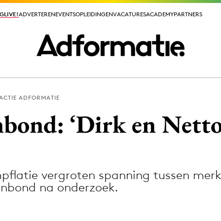
GLIVE!
GLIVE!
ADVERTEREN
ADVERTEREN
EVENTS
EVENTS
OPLEIDINGEN
OPLEIDINGEN
VACATURES
VACATURES
ACADEMY
ACADEMY
PARTNERS
PARTNERS
ACTIE ADFORMATIE
ieuws app
ond: ‘Dirk en Netto
mpflatie vergroten spanning tussen merke
Media
nbond na onderzoek.
ormation
Merkstrategie
PR