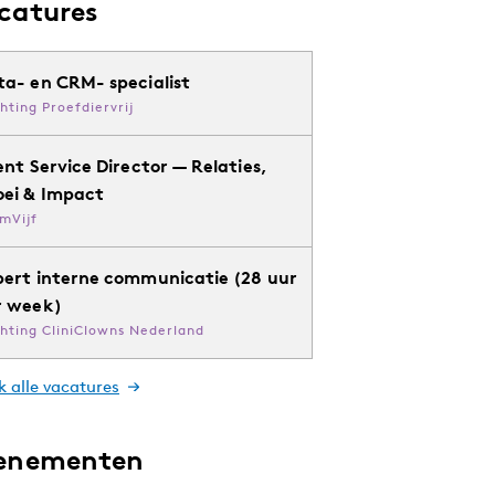
catures
ta- en CRM- specialist
chting Proefdiervrij
ent Service Director — Relaties,
oei & Impact
mVijf
pert interne communicatie (28 uur
r week)
chting CliniClowns Nederland
k alle vacatures
enementen