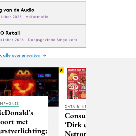
g van de Audio
ktober 2026 · Adformatie
O Retail
oktober 2026 · Doopsgezinde Singelkerk
jk alle evenementen
MPAGNES
DATA & INSIGHTS
cDonald's
Consumentenbond:
coort met
‘Dirk en
erstverlichting:
Nettorama