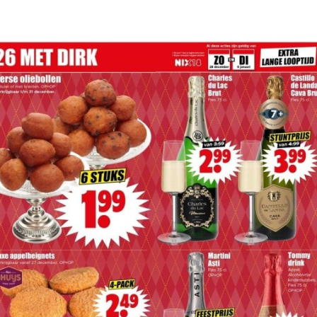
Programmatic
ering
Purpose Marketing
keting
Reputatie & crisis
nicatie