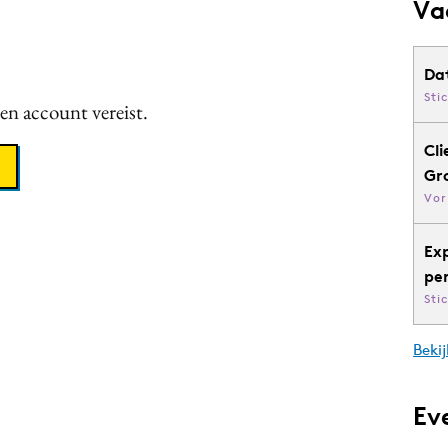
Va
Da
Sti
een account vereist.
Cli
Gr
Vor
Ex
pe
Sti
Bekij
Ev