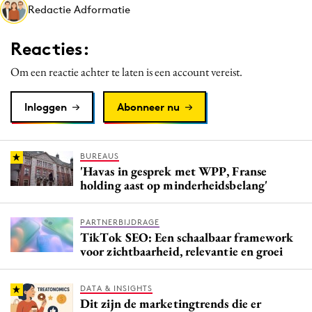
Redactie Adformatie
Media
Merkstrategie
Reacties:
PR
Om een reactie achter te laten is een account vereist.
Programmatic
Purpose Marketing
Inloggen
Abonneer nu
Reputatie & crisis
BUREAUS
'Havas in gesprek met WPP, Franse
holding aast op minderheidsbelang'
PARTNERBIJDRAGE
TikTok SEO: Een schaalbaar framework
voor zichtbaarheid, relevantie en groei
DATA & INSIGHTS
Dit zijn de marketingtrends die er