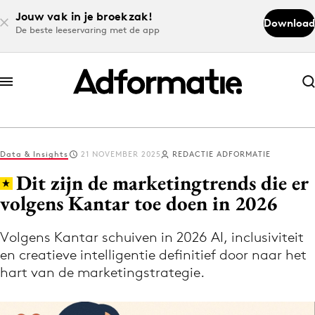
Jouw vak in je broekzak!
Download
De beste leeservaring met de app
Abonneer nu
Abonneer nu
Data & Insights
21 NOVEMBER 2025
REDACTIE ADFORMATIE
Log in
Dit zijn de marketingtrends die er
volgens Kantar toe doen in 2026
Download de app
Volg het laatste nieuws via de Adformatie
Volgens Kantar schuiven in 2026 AI, inclusiviteit
en creatieve intelligentie definitief door naar het
Nieuws app
hart van de marketingstrategie.