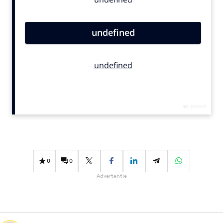
Bureaus
Campagnes
Carriere
Contentmarketing
Craft
Customer Experience
Data & Insights
Design
Digital transformation
Diversiteit
Effectiviteit
0
0
Gedragsverandering
Advertentie
Influencer marketing
Interne communicatie
Martech