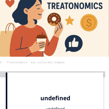
Menu
Home
9 sept: GenAI-training
12 nov: MarketingLive!
Adverteren
Events
5. ‘Treatonomics’ als cultureel kompas
Opleidingen
Vacatures
Advertentie
Academy
Partners
Topics
Artificial Intelligence