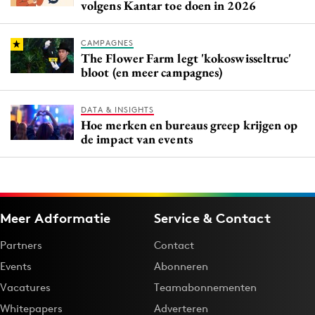
volgens Kantar toe doen in 2026
CAMPAGNES
The Flower Farm legt 'kokoswisseltruc'
bloot (en meer campagnes)
DATA & INSIGHTS
Hoe merken en bureaus greep krijgen op
de impact van events
Meer Adformatie
Service & Contact
Partners
Contact
Events
Abonneren
Vacatures
Teamabonnementen
Whitepapers
Adverteren