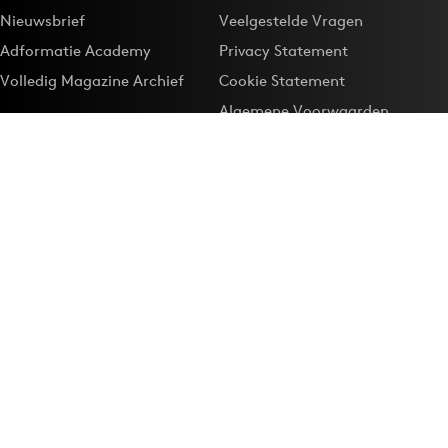
Nieuwsbrief
Veelgestelde Vragen
Adformatie Academy
Privacy Statement
Volledig Magazine Archief
Cookie Statement
Algemene Voorwaarden
Onze app
Maak Adformatie.nl je
Google-favoriet
Privacyinstellingen
Download de
Adformatie Nieuws App