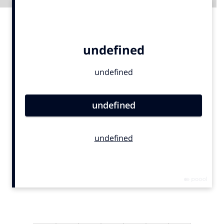
Advertentie
Bureaus
Campagnes
Carriere
Contentmarketing
Craft
Customer Experience
Data & Insights
Design
Digital transformation
Diversiteit
Effectiviteit
Gedragsverandering
Influencer marketing
Interne communicatie
Martech