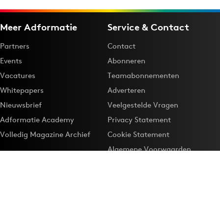
Meer Adformatie
Service & Contact
Partners
Contact
Events
Abonneren
Vacatures
Teamabonnementen
Whitepapers
Adverteren
Nieuwsbrief
Veelgestelde Vragen
Adformatie Academy
Privacy Statement
Volledig Magazine Archief
Cookie Statement
Algemene Voorwaarden
Onze app
Maak Adformatie.nl je
Google-favoriet
Privacyinstellingen