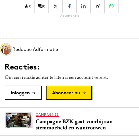
Media
0
0
Merkstrategie
Advertentie
PR
Programmatic
Purpose Marketing
Redactie Adformatie
Reputatie & crisis
Reacties:
Om een reactie achter te laten is een account vereist.
Inloggen
Abonneer nu
CAMPAGNES
Campagne BZK gaat voorbij aan
stemmoeheid en wantrouwen