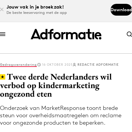
Jouw vak in je broekzak!
Download
De beste leeservaring met de app
Abonneer nu
Abonneer nu
Gedragsverandering
16 OKTOBER 2025
REDACTIE ADFORMATIE
Log in
Twee derde Nederlanders wil
verbod op kindermarketing
ongezond eten
Download de app
Volg het laatste nieuws via de Adformatie
Onderzoek van MarketResponse toont brede
Nieuws app
steun voor overheidsmaatregelen om reclame
voor ongezonde producten te beperken.