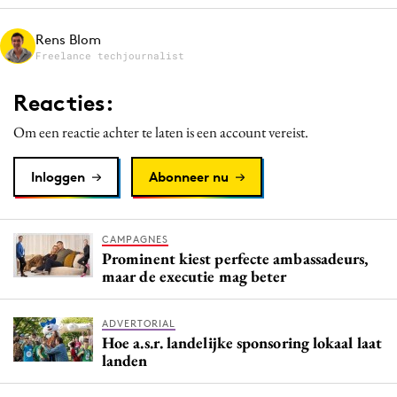
Media
Rens Blom
Merkstrategie
Freelance techjournalist
PR
Reacties:
Programmatic
Purpose Marketing
Om een reactie achter te laten is een account vereist.
Reputatie & crisis
Inloggen
Abonneer nu
CAMPAGNES
Prominent kiest perfecte ambassadeurs,
maar de executie mag beter
ADVERTORIAL
Hoe a.s.r. landelijke sponsoring lokaal laat
landen