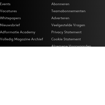
Events
Abonneren
Vacatures
Teamabonnementen
Whitepapers
Adverteren
Nieuwsbrief
Veelgestelde Vragen
Adformatie Academy
Privacy Statement
Volledig Magazine Archief
Cookie Statement
Algemene Voorwaarden
Onze app
Maak Adformatie.nl je
Google-favoriet
Privacyinstellingen
Download de
Adformatie Nieuws App