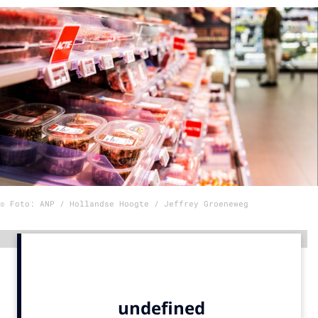
Menu
Home
9 sept: GenAI-training
12 nov: MarketingLive!
Adverteren
Events
Opleidingen
© Foto: ANP / Hollandse Hoogte / Jeffrey Groeneweg
Vacatures
Academy
Advertentie
Partners
Topics
Artificial Intelligence