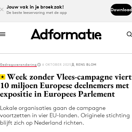
Jouw vak in je broekzak!
Download
De beste leeservaring met de app
Abonneer nu
Abonneer nu
Gedragsverandering
6 OKTOBER 2025
RENS BLOM
Log in
Week zonder Vlees-campagne viert
10 miljoen Europese deelnemers met
expositie in Europees Parlement
Download de app
Volg het laatste nieuws via de Adformatie
Lokale organisaties gaan de campagne
Nieuws app
voortzetten in vier EU-landen. Originele stichting
blijft zich op Nederland richten.