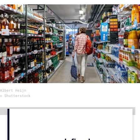
Menu
Home
9 sept: GenAI-training
12 nov: MarketingLive!
Adverteren
Events
Opleidingen
Albert Heijn
Vacatures
© Shutterstock
Academy
Partners
Advertentie
Topics
Artificial Intelligence