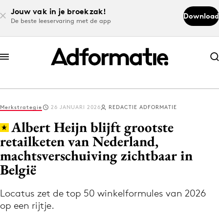
Jouw vak in je broekzak!
Download
De beste leeservaring met de app
Abonneer nu
Abonneer nu
Merkstrategie
26 JANUARI 2026
REDACTIE ADFORMATIE
Log in
Albert Heijn blijft grootste
retailketen van Nederland,
machtsverschuiving zichtbaar in
Download de app
Volg het laatste nieuws via de Adformatie
België
Nieuws app
Locatus zet de top 50 winkelformules van 2026
op een rijtje.