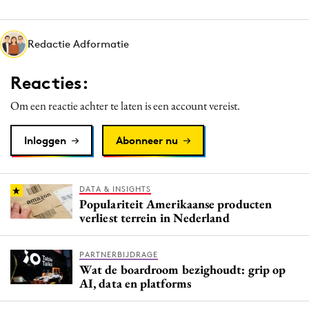
Media
Merkstrategie
Redactie Adformatie
PR
Programmatic
Reacties:
Purpose Marketing
Om een reactie achter te laten is een account vereist.
Reputatie & crisis
Inloggen
Abonneer nu
DATA & INSIGHTS
Populariteit Amerikaanse producten
verliest terrein in Nederland
PARTNERBIJDRAGE
Wat de boardroom bezighoudt: grip op
AI, data en platforms