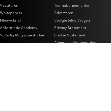
Vacatures
Teamabonnementen
Whitepapers
Adverteren
Nieuwsbrief
Veelgestelde Vragen
Adformatie Academy
Privacy Statement
Volledig Magazine Archief
Cookie Statement
Algemene Voorwaarden
Onze app
Maak Adformatie.nl je
Google-favoriet
Privacyinstellingen
Download de
Adformatie Nieuws App