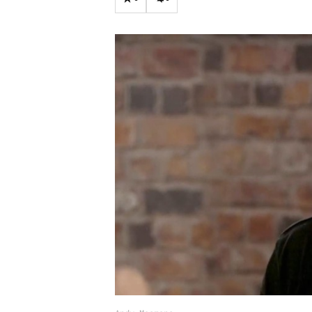
Carriere
Effectiviteit
Contentmarketing
Gedragsverand
Craft
Influencer mar
Customer Experience
Interne commu
Data & Insights
Martech