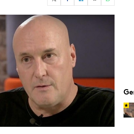
Programmatic
ering
Purpose Marketing
keting
Reputatie & crisis
nicatie
Ge