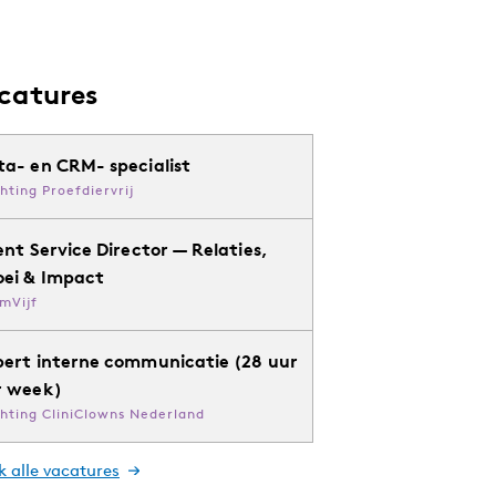
catures
ta- en CRM- specialist
chting Proefdiervrij
ent Service Director — Relaties,
oei & Impact
mVijf
pert interne communicatie (28 uur
r week)
chting CliniClowns Nederland
k alle vacatures