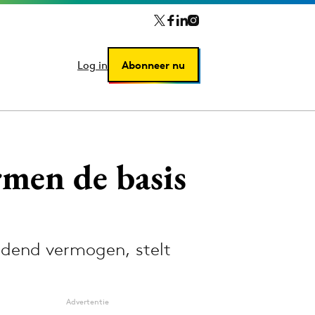
Log in
Log in
Abonneer nu
Abonneer nu
men de basis
dend vermogen, stelt
Advertentie