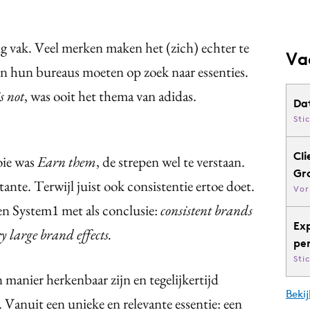
ig vak. Veel merken maken het (zich) echter te
Va
n hun bureaus moeten op zoek naar essenties.
s not
, was ooit het thema van adidas.
Da
Sti
Cli
oie was
Earn them
, de strepen wel te verstaan.
Gr
tante. Terwijl juist ook consistentie ertoe doet.
Vor
n System1 met als conclusie:
consistent brands
Ex
ry large brand effects.
pe
Sti
manier herkenbaar zijn en tegelijkertijd
Bekij
. Vanuit een unieke en relevante essentie: een