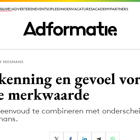
GLIVE!
GLIVE!
ADVERTEREN
ADVERTEREN
EVENTS
EVENTS
OPLEIDINGEN
OPLEIDINGEN
VACATURES
VACATURES
ACADEMY
ACADEMY
PARTNERS
PARTNERS
Y MOSMANS
ieuws app
kenning en gevoel vor
e merkwaarde
 eenvoud te combineren met onderschei
Media
mans.
ormation
Merkstrategie
PR