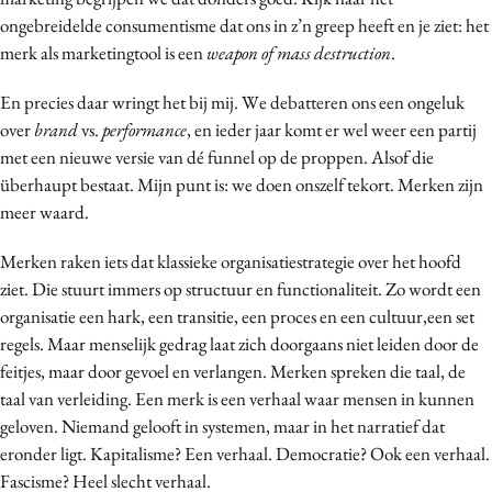
Media
ongebreidelde consumentisme dat ons in z’n greep heeft en je ziet: het
merk als marketingtool is een
weapon of mass destruction
.
Merkstrategie
PR
En precies daar wringt het bij mij. We debatteren ons een ongeluk
Programmatic
over
brand
vs.
performance
, en ieder jaar komt er wel weer een partij
Purpose Marketing
met een nieuwe versie van dé funnel op de proppen. Alsof die
überhaupt bestaat. Mijn punt is: we doen onszelf tekort. Merken zijn
Reputatie & crisis
meer waard.
Merken raken iets dat klassieke organisatiestrategie over het hoofd
ziet. Die stuurt immers op structuur en functionaliteit. Zo wordt een
organisatie een hark, een transitie, een proces en een cultuur,een set
regels. Maar menselijk gedrag laat zich doorgaans niet leiden door de
feitjes, maar door gevoel en verlangen. Merken spreken die taal, de
taal van verleiding. Een merk is een verhaal waar mensen in kunnen
geloven. Niemand gelooft in systemen, maar in het narratief dat
eronder ligt. Kapitalisme? Een verhaal. Democratie? Ook een verhaal.
Fascisme? Heel slecht verhaal.