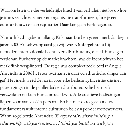
Waarom laten we die verleidelijke kracht van verhalen niet los op hoe
je innoveert, hoe je mens en organisatie transformeert, hoe je een
cultuur bouwt of een reputatie? Daar kan geen hark tegenop.
Natuurlijk, dit gebeurt allang. Kijk naar Burberry: een merk dat begin
jaren 2000 z’n schwung aardig kwijt was. Ondergebracht bij
tientallen internationale licenties en distributeurs, die elk hun eigen
versie van Burberry op de markt brachten, was de identiteit van het
merk flink versplinterd. De regie was compleet zoek, totdat Angela
Ahrendts in 2006 het roer overnam en daar een drastische slinger aan
gaf. Het merk werd de norm voor elke beslissing. Licenties die niet
pasten gingen in de prullenbak en distributeurs die het merk
verzwakten raakten hun contract kwijt. Alle creatieve beslissingen
liepen voortaan via één persoon. En het merk kreeg een nieuw
fundament vanuit interne cultuur en beleving onder medewerkers.
Want, zo geloofde Ahrendts:
"Everyone talks about building a
relationship with your customer. I think you build one with your