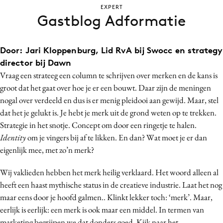
EXPERT
Bureaus
Gastblog Adformatie
Campagnes
Carriere
Door: Jari Kloppenburg, Lid RvA bij Swocc en strategy
Contentmarketing
director bij Dawn
Craft
Vraag een strateeg een column te schrijven over merken en de kans is
Customer Experience
groot dat het gaat over hoe je er een bouwt. Daar zijn de meningen
Data & Insights
nogal over verdeeld en dus is er menig pleidooi aan gewijd. Maar, stel
dat het je gelukt is. Je hebt je merk uit de grond weten op te trekken.
Design
Strategie in het snotje. Concept om door een ringetje te halen.
Digital transformation
Identity
om je vingers bij af te likken. En dan? Wat moet je er dan
Diversiteit
eigenlijk mee, met zo’n merk?
Effectiviteit
Wij vaklieden hebben het merk heilig verklaard. Het woord alleen al
Gedragsverandering
heeft een haast mythische status in de creatieve industrie. Laat het nog
Influencer marketing
maar eens door je hoofd galmen.. Klinkt lekker toch: ‘merk’. Maar,
Interne communicatie
eerlijk is eerlijk: een merk is ook maar een middel. In termen van
Martech
marketing begrijpen we dat donders goed. Kijk naar het