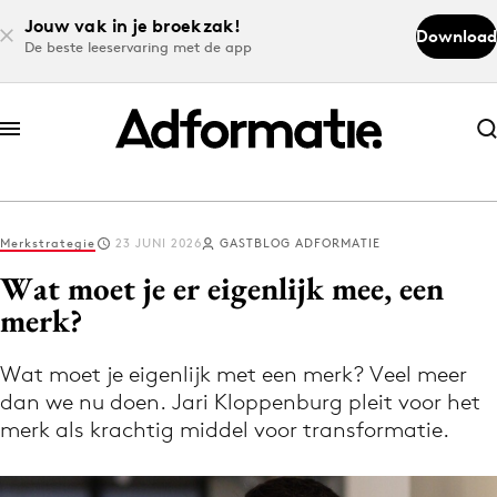
Jouw vak in je broekzak!
Download
De beste leeservaring met de app
Abonneer nu
Abonneer nu
Merkstrategie
23 JUNI 2026
GASTBLOG ADFORMATIE
Log in
Wat moet je er eigenlijk mee, een
merk?
Download de app
Volg het laatste nieuws via de Adformatie
Wat moet je eigenlijk met een merk? Veel meer
dan we nu doen. Jari Kloppenburg pleit voor het
Nieuws app
merk als krachtig middel voor transformatie.