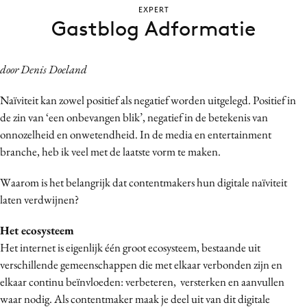
EXPERT
Bureaus
Gastblog Adformatie
Campagnes
Carriere
door Denis Doeland
Contentmarketing
Craft
Naïviteit kan zowel positief als negatief worden uitgelegd. Positief in
Customer Experience
de zin van ‘een onbevangen blik’, negatief in de betekenis van
onnozelheid en onwetendheid. In de media en entertainment
Data & Insights
branche, heb ik veel met de laatste vorm te maken.
Design
Digital transformation
Waarom is het belangrijk dat contentmakers hun digitale naïviteit
Diversiteit
laten verdwijnen?
Effectiviteit
Het ecosysteem
Gedragsverandering
Het internet is eigenlijk één groot ecosysteem, bestaande uit
Influencer marketing
verschillende gemeenschappen die met elkaar verbonden zijn en
Interne communicatie
elkaar continu beïnvloeden: verbeteren, versterken en aanvullen
waar nodig. Als contentmaker maak je deel uit van dit digitale
Martech