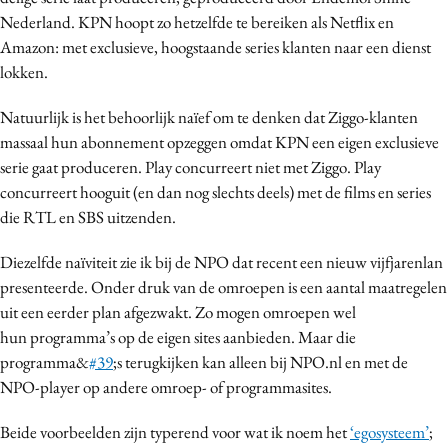
Nederland. KPN hoopt zo hetzelfde te bereiken als Netflix en
Amazon: met exclusieve, hoogstaande series klanten naar een dienst
lokken.
Natuurlijk is het behoorlijk naïef om te denken dat Ziggo-klanten
massaal hun abonnement opzeggen omdat KPN een eigen exclusieve
serie gaat produceren. Play concurreert niet met Ziggo. Play
concurreert hooguit (en dan nog slechts deels) met de films en series
die RTL en SBS uitzenden.
Diezelfde naïviteit zie ik bij de NPO dat recent een nieuw vijfjarenlan
presenteerde. Onder druk van de omroepen is een aantal maatregelen
uit een eerder plan afgezwakt. Zo mogen omroepen wel
hun programma’s op de eigen sites aanbieden. Maar die
programma&
#39
;s terugkijken kan alleen bij NPO.nl en met de
NPO-player op andere omroep- of programmasites.
Beide voorbeelden zijn typerend voor wat ik noem het
‘egosysteem’
;