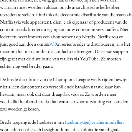
waaraan moet worden voldaan om de anarchistische liefhebber
tevreden te stellen. Ondanks de decentrale distributie van diensten als
Netflix (via vele apparaten), dien je als eigenaar of producent van de
content steeds bredere toegang tot jouw content te verschaffen. Niet
iedereen heeft immers een abonnement op Netflix. Netflix zou er
juist goed aan doen om z&
#39
;n series breder te distribueren, al is het
maar om het merk onder de aandacht te brengen. De eerste stappen
zijn gezet met de distributie van trailers via YouTube. Ze moeten
echter nog veel breder gaan.
De brede distributie van de Champions League wedstrijden bewijst
niet alleen dat content op verschillende kanalen naast elkaar kan
bestaan, maar ook dat daar draagvlak voor is. Zo worden meer
voetballiefhebbers bereikt dan wanneer voor uitsluiting van kanalen
zou worden gekozen.
Brede toegang is de hoeksteen van
(toekomstige) verdienmodellen
voor iedereen die zich bezighoudt met de exploitatie van digitale