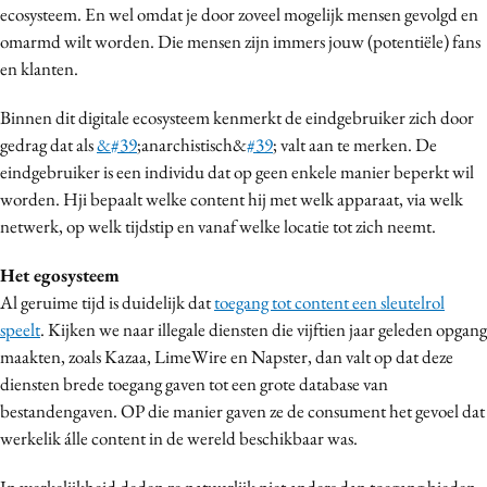
ecosysteem. En wel omdat je door zoveel mogelijk mensen gevolgd en
Media
omarmd wilt worden. Die mensen zijn immers jouw (potentiële) fans
Merkstrategie
en klanten.
PR
Binnen dit digitale ecosysteem kenmerkt de eindgebruiker zich door
Programmatic
gedrag dat als
&
#39
;anarchistisch&
#39
; valt aan te merken. De
Purpose Marketing
eindgebruiker is een individu dat op geen enkele manier beperkt wil
Reputatie & crisis
worden. Hji bepaalt welke content hij met welk apparaat, via welk
netwerk, op welk tijdstip en vanaf welke locatie tot zich neemt.
Het egosysteem
Al geruime tijd is duidelijk dat
toegang tot content een sleutelrol
speelt
. Kijken we naar illegale diensten die vijftien jaar geleden opgang
maakten, zoals Kazaa, LimeWire en Napster, dan valt op dat deze
diensten brede toegang gaven tot een grote database van
bestandengaven. OP die manier gaven ze de consument het gevoel dat
werkelik álle content in de wereld beschikbaar was.
In werkelijkheid deden ze natuurlijk niet anders dan toegang bieden