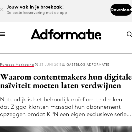
Jouw vak in je broekzak!
Download
De beste leeservaring met de app
Abonneer nu
Abonneer nu
Purpose Marketing
23 JUNI 2015
GASTBLOG ADFORMATIE
Log in
Waarom contentmakers hun digitale
naïviteit moeten laten verdwijnen
Download de app
Volg het laatste nieuws via de Adformatie
Natuurlijk is het behoorlijk naïef om te denken
dat Ziggo-klanten massaal hun abonnement
Nieuws app
opzeggen omdat KPN een eigen exclusieve serie…