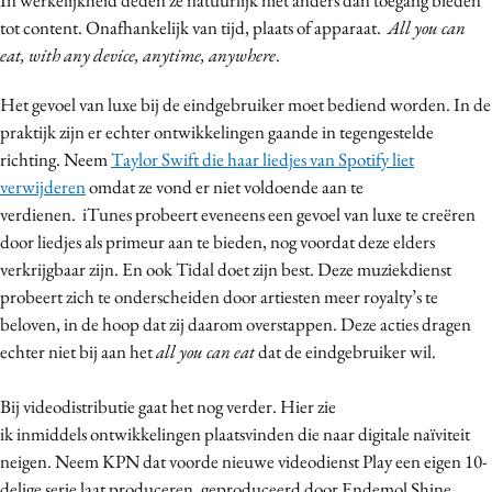
tot content. Onafhankelijk van tijd, plaats of apparaat.
All you can
eat, with any device, anytime, anywhere
.
Het gevoel van luxe bij de eindgebruiker moet bediend worden. In de
praktijk zijn er echter ontwikkelingen gaande in tegengestelde
richting. Neem
Taylor Swift die haar liedjes van Spotify liet
verwijderen
omdat ze vond er niet voldoende aan te
verdienen. iTunes probeert eveneens een gevoel van luxe te creëren
door liedjes als primeur aan te bieden, nog voordat deze elders
verkrijgbaar zijn. En ook Tidal doet zijn best. Deze muziekdienst
probeert zich te onderscheiden door artiesten meer royalty’s te
beloven, in de hoop dat zij daarom overstappen. Deze acties dragen
echter niet bij aan het
all you can eat
dat de eindgebruiker wil.
Bij videodistributie gaat het nog verder. Hier zie
ik inmiddels ontwikkelingen plaatsvinden die naar digitale naïviteit
neigen. Neem KPN dat voorde nieuwe videodienst Play een eigen 10-
delige serie laat produceren, geproduceerd door Endemol Shine