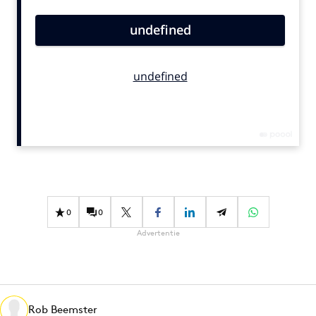
Bureaus
Campagnes
Carriere
Contentmarketing
Craft
Customer Experience
Data & Insights
Design
Digital transformation
Diversiteit
0
0
Effectiviteit
Advertentie
Gedragsverandering
Influencer marketing
Interne communicatie
Rob Beemster
Martech