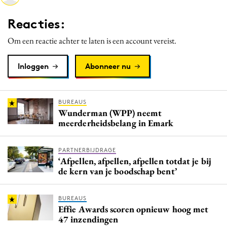
Media
Reacties:
Merkstrategie
Om een reactie achter te laten is een account vereist.
PR
Programmatic
Inloggen
Abonneer nu
Purpose Marketing
Reputatie & crisis
BUREAUS
Wunderman (WPP) neemt
meerderheidsbelang in Emark
PARTNERBIJDRAGE
‘Afpellen, afpellen, afpellen totdat je bij
de kern van je boodschap bent’
BUREAUS
Effie Awards scoren opnieuw hoog met
47 inzendingen