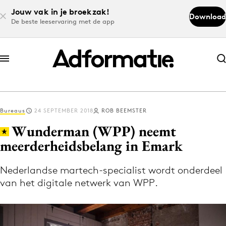
Jouw vak in je broekzak!
Download
De beste leeservaring met de app
Abonneer nu
Abonneer nu
Bureaus
24 SEPTEMBER 2018
ROB BEEMSTER
Log in
Wunderman (WPP) neemt
meerderheidsbelang in Emark
Download de app
Volg het laatste nieuws via de Adformatie
Nederlandse martech-specialist wordt onderdeel
van het digitale netwerk van WPP.
Nieuws app