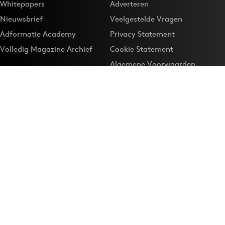
Whitepapers
Adverteren
Nieuwsbrief
Veelgestelde Vragen
Adformatie Academy
Privacy Statement
Volledig Magazine Archief
Cookie Statement
Algemene Voorwaarden
Onze app
Maak Adformatie.nl je
Google-favoriet
Privacyinstellingen
Download de
Adformatie Nieuws App