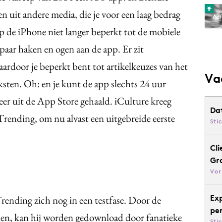
en uit andere media, die je voor een laag bedrag
p de iPhone niet langer beperkt tot de mobiele
 paar haken en ogen aan de app. Er zit
aardoor je beperkt bent tot artikelkeuzes van het
Va
sten. Oh: en je kunt de app slechts 24 uur
r uit de App Store gehaald. iCulture kreeg
Da
 Trending, om nu alvast een uitgebreide eerste
Sti
Cli
Gr
Vor
Ex
rending zich nog in een testfase. Door de
pe
llen, kan hij worden gedownload door fanatieke
Sti