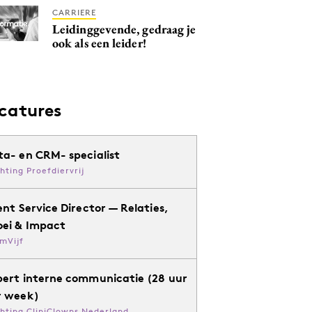
CARRIERE
Leidinggevende, gedraag je
ook als een leider!
catures
ta- en CRM- specialist
chting Proefdiervrij
ent Service Director — Relaties,
oei & Impact
mVijf
pert interne communicatie (28 uur
r week)
chting CliniClowns Nederland