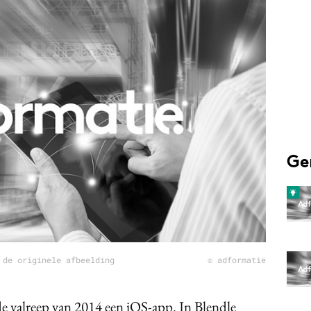
Programmatic
ering
Purpose Marketing
keting
Reputatie & crisis
nicatie
Ge
 de originele afbeelding
© adformatie
e valreep van 2014 een iOS-app. In Blendle