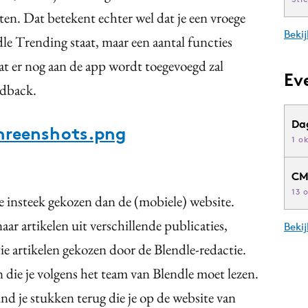
ten. Dat betekent echter wel dat je een vroege
Bekij
le Trending staat, maar een aantal functies
er nog aan de app wordt toegevoegd zal
Ev
edback.
Da
hreenshots.png
1 o
CM
13 
e insteek gekozen dan de (mobiele) website.
ar artikelen uit verschillende publicaties,
Beki
ie artikelen gekozen door de Blendle-redactie.
 die je volgens het team van Blendle moet lezen.
ind je stukken terug die je op de website van