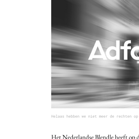
Carriere
Effectiviteit
Contentmarketing
Gedragsverand
Craft
Influencer mar
Customer Experience
Interne commu
Data & Insights
Martech
Helaas hebben we niet meer de rechten op
Het Nederlandse Blendle heeft op d