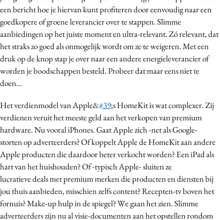
een bericht hoe je hiervan kunt profiteren door eenvoudig naar een
Media
goedkopere of groene leverancier over te stappen. Slimme
Merkstrategie
aanbiedingen op het juiste moment en ultra-relevant. Zó relevant, dat
PR
het straks zo goed als onmogelijk wordt om ze te weigeren. Met een
Programmatic
druk op de knop stap je over naar een andere energieleverancier of
Purpose Marketing
worden je boodschappen besteld. Probeer dat maar eens niet te
doen...
Reputatie & crisis
Het verdienmodel van Apple&
#39
;s HomeKit is wat complexer. Zij
verdienen veruit het meeste geld aan het verkopen van premium
hardware. Nu vooral iPhones. Gaat Apple zich -net als Google-
storten op adverteerders? Of koppelt Apple de HomeKit aan andere
Apple producten die daardoor beter verkocht worden? Een iPad als
hart van het huishouden? Of -typisch Apple- sluiten ze
lucratieve deals met premium merken die producten en diensten bij
jou thuis aanbieden, misschien zelfs content? Recepten-tv boven het
fornuis? Make-up hulp in de spiegel? We gaan het zien.
S
limme
adverteerders zijn nu al visie-documenten aan het opstellen rondom