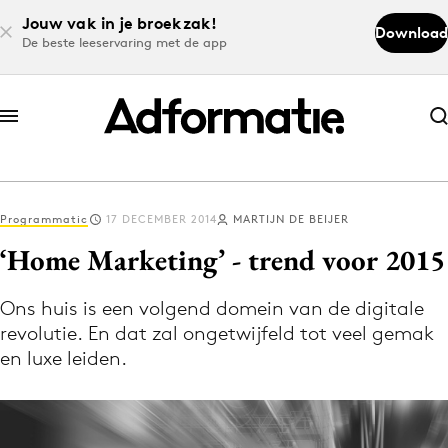
Jouw vak in je broekzak!
Download
De beste leeservaring met de app
Abonneer nu
Abonneer nu
Programmatic
17 DECEMBER 2014
MARTIJN DE BEIJER
Log in
‘Home Marketing’ - trend voor 2015
Ons huis is een volgend domein van de digitale
Download de app
revolutie. En dat zal ongetwijfeld tot veel gemak
Volg het laatste nieuws via de Adformatie
en luxe leiden.
Nieuws app