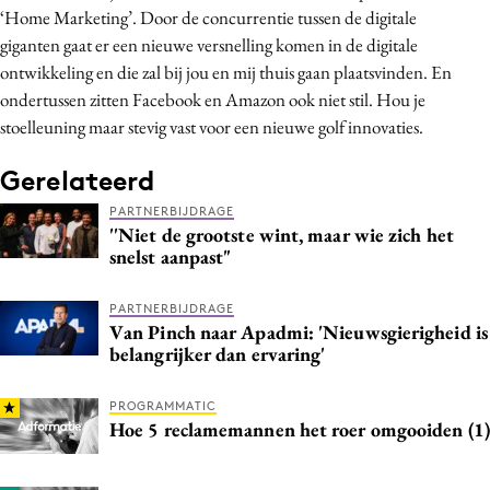
‘Home Marketing’. Door de concurrentie tussen de digitale
giganten gaat er een nieuwe versnelling komen in de digitale
ontwikkeling en die zal bij jou en mij thuis gaan plaatsvinden. En
ondertussen zitten Facebook en Amazon ook niet stil. Hou je
stoelleuning maar stevig vast voor een nieuwe golf innovaties.
Gerelateerd
PARTNERBIJDRAGE
''Niet de grootste wint, maar wie zich het
snelst aanpast"
PARTNERBIJDRAGE
Van Pinch naar Apadmi: 'Nieuwsgierigheid is
belangrijker dan ervaring'
PROGRAMMATIC
Hoe 5 reclamemannen het roer omgooiden (1)