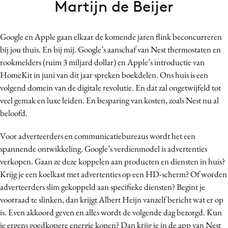
Martijn de Beijer
Bureaus
Campagnes
Google en Apple gaan elkaar de komende jaren flink beconcurreren
Carriere
bij jou thuis. En bij mij. Google’s aanschaf van Nest thermostaten en
Contentmarketing
rookmelders (ruim 3 miljard dollar) en Apple’s introductie van
Craft
HomeKit in juni van dit jaar spreken boekdelen. Ons huis is een
Customer Experience
volgend domein van de digitale revolutie. En dat zal ongetwijfeld tot
veel gemak en luxe leiden. En besparing van kosten, zoals Nest nu al
Data & Insights
beloofd.
Design
Digital transformation
Voor adverteerders en communicatiebureaus wordt het een
Diversiteit
spannende ontwikkeling. Google’s verdienmodel is advertenties
verkopen. Gaan ze deze koppelen aan producten en diensten in huis?
Effectiviteit
Krijg je een koelkast met advertenties op een HD-scherm? Of worden
Gedragsverandering
adverteerders slim gekoppeld aan specifieke diensten? Begint je
Influencer marketing
voorraad te slinken, dan krijgt Albert Heijn vanzelf bericht wat er op
Interne communicatie
is. Even akkoord geven en alles wordt de volgende dag bezorgd. Kun
Martech
je ergens goedkopere energie kopen? Dan krijg je in de app van Nest