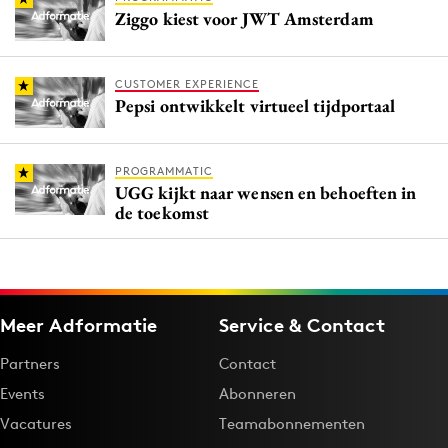
Ziggo kiest voor JWT Amsterdam
CUSTOMER EXPERIENCE
Pepsi ontwikkelt virtueel tijdportaal
PROGRAMMATIC
UGG kijkt naar wensen en behoeften in
de toekomst
Meer Adformatie
Service & Contact
Partners
Contact
Events
Abonneren
Vacatures
Teamabonnementen