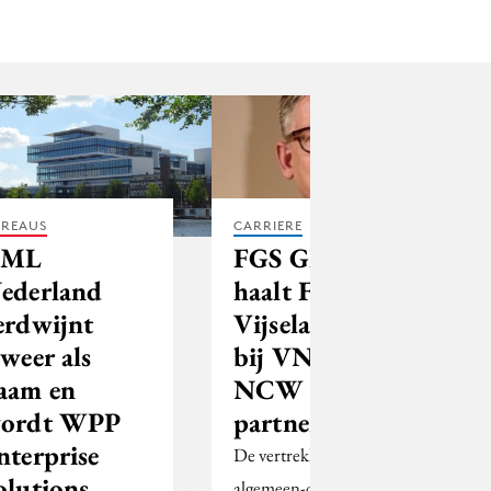
REAUS
CARRIERE
VML
FGS Global
ederland
haalt Focco
erdwijnt
Vijselaar weg
lweer als
bij VNO-
aam en
NCW als
ordt WPP
partner
nterprise
De vertrekkend
olutions
algemeen-directeur van