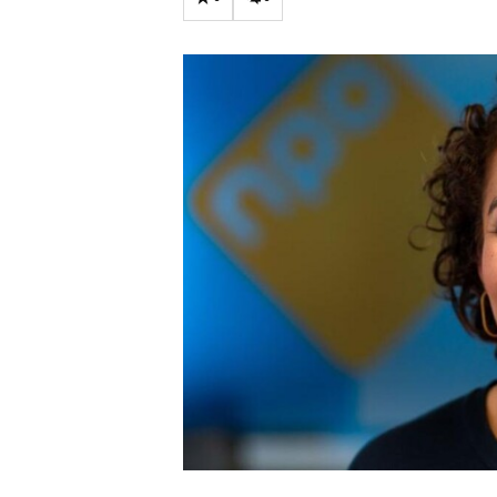
Carriere
Effectiviteit
Contentmarketing
Gedragsverand
Craft
Influencer mar
Customer Experience
Interne commu
Data & Insights
Martech