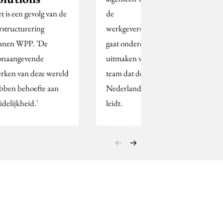
t is een gevolg van de
de
rstructurering
werkgeversvereniging
nnen WPP. 'De
gaat onderdeel
onaangevende
uitmaken van het FGS-
rken van deze wereld
team dat de
bben behoefte aan
Nederlandse organisatie
idelijkheid.'
leidt.