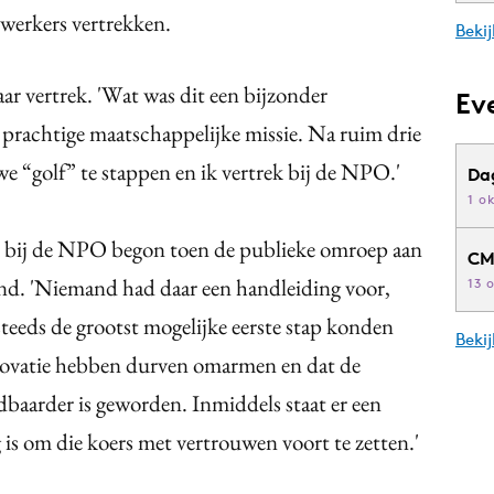
ewerkers vertrekken.
Bekij
r vertrek. 'Wat was dit een bijzonder
Ev
 prachtige maatschappelijke missie. Na ruim drie
we “golf” te stappen en ik vertrek bij de NPO.'
Da
1 o
aak bij de NPO begon toen de publieke omroep aan
CM
ond. 'Niemand had daar een handleiding voor,
13 
teeds de grootst mogelijke eerste stap konden
Beki
innovatie hebben durven omarmen en dat de
dbaarder is geworden. Inmiddels staat er een
 is om die koers met vertrouwen voort te zetten.'