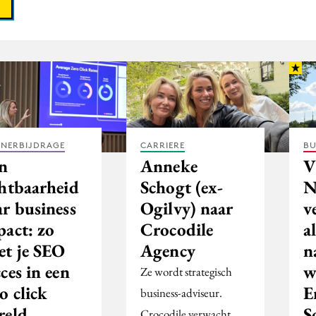
TNERBIJDRAGE
CARRIERE
BU
n
Anneke
chtbaarheid
Schogt (ex-
N
ar business
Ogilvy) naar
v
pact: zo
Crocodile
a
et je SEO
Agency
n
ces in een
w
Ze wordt strategisch
o click
E
business-adviseur.
reld
S
Crocodile verwacht