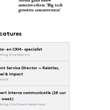
samenwerken: 'Big tech
grootste concurrenten'
catures
ta- en CRM- specialist
chting Proefdiervrij
ent Service Director — Relaties,
oei & Impact
mVijf
pert interne communicatie (28 uur
r week)
chting CliniClowns Nederland