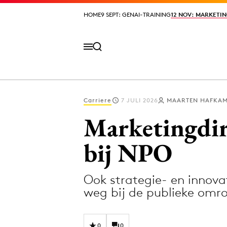
HOME
HOME
9 SEPT: GENAI-TRAINING
9 SEPT: GENAI-TRAINING
12 NOV: MARKETIN
12 NOV: MARKETIN
Carriere
7 JULI 2026
MAARTEN HAFKA
Volg het laatste nieuws via de Adformatie N
Marketingdir
bij NPO
Topics
Ook strategie- en innov
Artificial Intelligence
Design
weg bij de publieke omr
Bureaus
Digital transf
Campagnes
Diversiteit
0
0