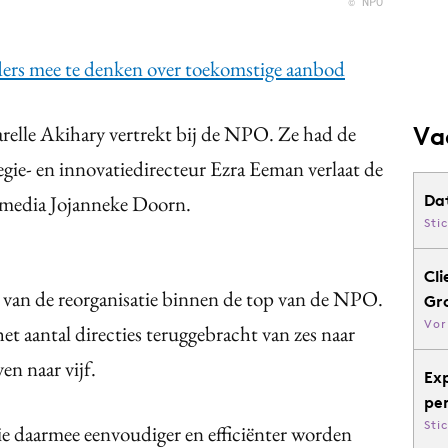
© NPO
rs mee te denken over toekomstige aanbod
elle Akihary vertrekt bij de NPO. Ze had de
Va
egie- en innovatiedirecteur Ezra Eeman verlaat de
 media Jojanneke Doorn.
Da
Sti
Cli
lg van de reorganisatie binnen de top van de NPO.
Gr
Vor
t aantal directies teruggebracht van zes naar
en naar vijf.
Ex
pe
Sti
e daarmee eenvoudiger en efficiënter worden