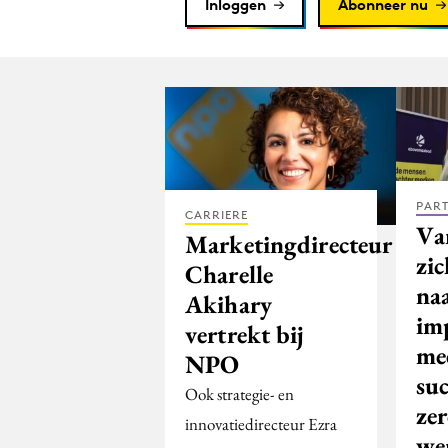
Inloggen
Abonneer nu
PAR
CARRIERE
Va
Marketingdirecteur
zi
Charelle
na
Akihary
im
vertrekt bij
me
NPO
suc
Ook strategie- en
zer
innovatiedirecteur Ezra
we