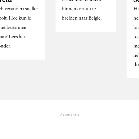
ch verandert sneller
binnenkort uit te
He
ooit. Hoe kun je
breiden naar België.
he
 het beste mee
bi
an? Lees het
to
onder.
me
he
du
Advertentie