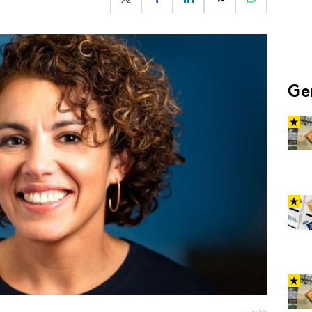
Programmatic
ering
Purpose Marketing
keting
Reputatie & crisis
nicatie
Ge