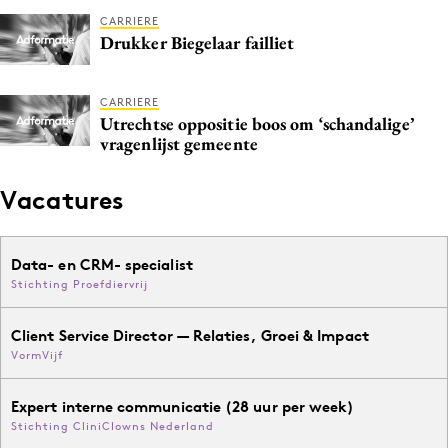
Media
CARRIERE
Drukker Biegelaar failliet
Merkstrategie
PR
CARRIERE
Programmatic
Utrechtse oppositie boos om ‘schandalige’
Purpose Marketing
vragenlijst gemeente
Reputatie & crisis
Vacatures
Data- en CRM- specialist
Stichting Proefdiervrij
Client Service Director — Relaties, Groei & Impact
VormVijf
Expert interne communicatie (28 uur per week)
Stichting CliniClowns Nederland