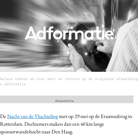
Menu
Home
9 sept: GenAI-training
12 nov: MarketingLive!
Adverteren
Events
Helaas hebben we niet meer de rechten op de originele afbeelding
Opleidingen
© adformatie
Vacatures
Academy
Advertentie
Partners
De
Nacht van de Vluchteling
start op 29 mei op de Erasmusbrug in
Topics
Rotterdam. Deelnemers maken dan een 40 km lange
sponsorwandeltocht naar Den Haag.
Artificial Intelligence