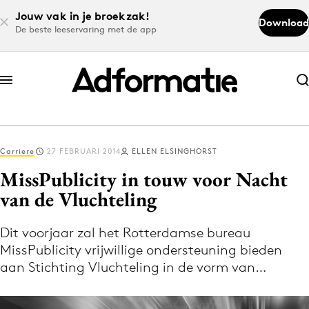
Jouw vak in je broekzak!
Download
De beste leeservaring met de app
Abonneer nu
Abonneer nu
Carriere
27 FEBRUARI 2014
ELLEN ELSINGHORST
Log in
MissPublicity in touw voor Nacht
van de Vluchteling
Download de app
Volg het laatste nieuws via de Adformatie
Dit voorjaar zal het Rotterdamse bureau
MissPublicity vrijwillige ondersteuning bieden
Nieuws app
aan Stichting Vluchteling in de vorm van…