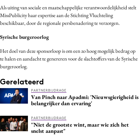
Bureaus
Als uiting van sociale en maatschappelijke verantwoordelijkheid stelt
MissPublicity haar expertise aan de Stichting Vluchteling
Campagnes
beschikbaar, door de regionale persbenadering te verzorgen.
Carriere
Contentmarketing
Syrische burgeroorlog
Craft
Het doel van deze sponsorloop is om een zo hoog mogelijk bedrag op
Customer Experience
te halen en aandacht te genereren voor de slachtoffers van de Syrische
Data & Insights
burgeroorlog.
Design
Gerelateerd
Digital transformation
Diversiteit
PARTNERBIJDRAGE
Van Pinch naar Apadmi: 'Nieuwsgierigheid is
Effectiviteit
belangrijker dan ervaring'
Gedragsverandering
Influencer marketing
PARTNERBIJDRAGE
''Niet de grootste wint, maar wie zich het
Interne communicatie
snelst aanpast"
Martech