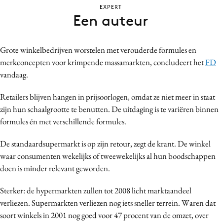
EXPERT
Bureaus
Een auteur
Campagnes
Carriere
Grote winkelbedrijven worstelen met verouderde formules en
Contentmarketing
merkconcepten voor krimpende massamarkten, concludeert het
FD
Craft
vandaag.
Customer Experience
Retailers blijven hangen in prijsoorlogen, omdat ze niet meer in staat
Data & Insights
zijn hun schaalgrootte te benutten. De uitdaging is te variëren binnen
Design
formules én met verschillende formules.
Digital transformation
Diversiteit
De standaardsupermarkt is op zijn retour, zegt de krant. De winkel
waar consumenten wekelijks of tweewekelijks al hun boodschappen
Effectiviteit
doen is minder relevant geworden.
Gedragsverandering
Influencer marketing
Sterker: de hypermarkten zullen tot 2008 licht marktaandeel
Interne communicatie
verliezen. Supermarkten verliezen nog iets sneller terrein. Waren dat
soort winkels in 2001 nog goed voor 47 procent van de omzet, over
Martech