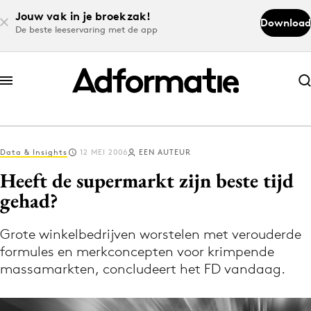
Jouw vak in je broekzak!
Download
De beste leeservaring met de app
Abonneer nu
Abonneer nu
Data & Insights
12 MEI 2006
EEN AUTEUR
Log in
Heeft de supermarkt zijn beste tijd
gehad?
Download de app
Volg het laatste nieuws via de Adformatie
Grote winkelbedrijven worstelen met verouderde
formules en merkconcepten voor krimpende
Nieuws app
massamarkten, concludeert het FD vandaag.