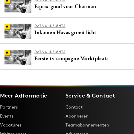
Esprix-goud voor Chatman
DATA & INSIGHTS
Inkomen Havas groeit licht
DATA & INSIGHTS
Eerste tv-campagne Marktplaats
Meer Adformatie
Service & Contact
Partners
Contact
Events
Abonneren
Vacatures
Teamabonnementen
Whitepapers
Adverteren