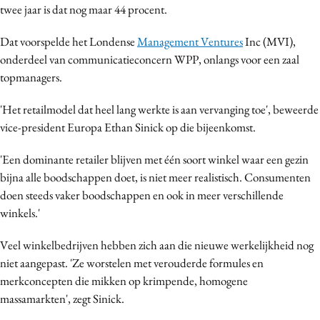
twee jaar is dat nog maar 44 procent.
Media
Merkstrategie
Dat voorspelde het Londense
Management Ventures
Inc (MVI),
PR
onderdeel van communicatieconcern WPP, onlangs voor een zaal
topmanagers.
Programmatic
Purpose Marketing
'Het retailmodel dat heel lang werkte is aan vervanging toe', beweerde
Reputatie & crisis
vice-president Europa Ethan Sinick op die bijeenkomst.
'Een dominante retailer blijven met één soort winkel waar een gezin
bijna alle boodschappen doet, is niet meer realistisch. Consumenten
doen steeds vaker boodschappen en ook in meer verschillende
winkels.'
Veel winkelbedrijven hebben zich aan die nieuwe werkelijkheid nog
niet aangepast. 'Ze worstelen met verouderde formules en
merkconcepten die mikken op krimpende, homogene
massamarkten', zegt Sinick.