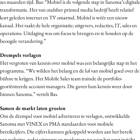
zes maanden tijd. Bas: “Mobiel is de volgende stap in Sanoma’s digitale
transformatie. Het van oudsher printed media bedrijf heeft relatief
kort geleden internet en TV omarmd. Mobiel is wéér een nieuw
kanaal. Het raakt de hele organisatie; uitgevers, redacties, IT, sales en
operations. Uitdaging was om focus te brengen en te houden op de
beoogde verandering.”
Drempels verlagen
Het vergroten van kennis over mobiel was een belangrijke stap in het
programma. “We wilden het belang en de lol van mobiel goed over de
bühne te krijgen. Het Mobile Sales team trainde de portfolio-
georiënteerde account managers. Die gaven hun kennis weer door
binnen Sanoma.” vertelt Bas.
Samen de markt laten groeien
Om de drempel voor mobiel adverteren te verlagen, ontwikkelde
Sanoma met VINEX en PMA standaarden voor mobiele
bereikcijfers. Die cijfers kunnen gekoppeld worden aan het bereik
van websites, zodat uitgevers en marketeers nu voor het eerst inzicht