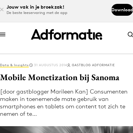
Jouw vak in je broekzak!
Download
De beste leeservaring met de app
Abonneer nu
Abonneer nu
Data & Insights
31 AUGUSTUS 2014
GASTBLOG ADFORMATIE
Log in
Mobile Monetization bij Sanoma
[door gastblogger Marileen Kan] Consumenten
Download de app
maken in toenemende mate gebruik van
Volg het laatste nieuws via de Adformatie
smartphones en tablets om content tot zich te
Nieuws app
nemen of te…