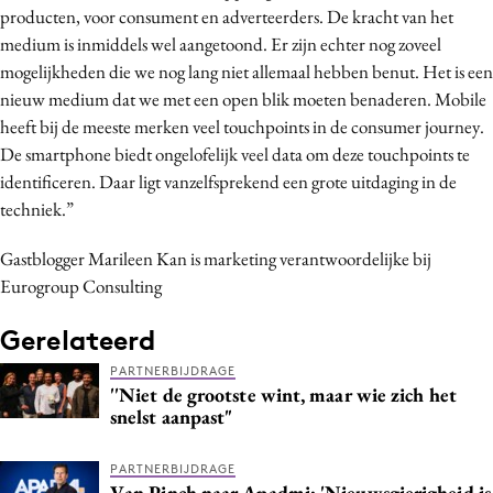
producten, voor consument en adverteerders. De kracht van het
medium is inmiddels wel aangetoond. Er zijn echter nog zoveel
mogelijkheden die we nog lang niet allemaal hebben benut. Het is een
nieuw medium dat we met een open blik moeten benaderen. Mobile
heeft bij de meeste merken veel touchpoints in de consumer journey.
De smartphone biedt ongelofelijk veel data om deze touchpoints te
identificeren. Daar ligt vanzelfsprekend een grote uitdaging in de
techniek.”
Gastblogger Marileen Kan
is marketing verantwoordelijke bij
Eurogroup Consulting
Gerelateerd
PARTNERBIJDRAGE
''Niet de grootste wint, maar wie zich het
snelst aanpast"
PARTNERBIJDRAGE
Van Pinch naar Apadmi: 'Nieuwsgierigheid is