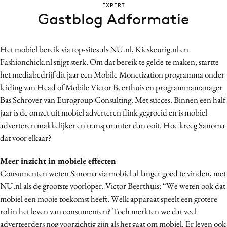
EXPERT
Bureaus
Gastblog Adformatie
Campagnes
Carriere
Het mobiel bereik via top-sites als NU.nl, Kieskeurig.nl en
Contentmarketing
Fashionchick.nl stijgt sterk. Om dat bereik te gelde te maken, startte
Craft
het mediabedrijf dit jaar een Mobile Monetization programma onder
Customer Experience
leiding van Head of Mobile Victor Beerthuis en programmamanager
Bas Schrover van Eurogroup Consulting. Met succes. Binnen een half
Data & Insights
jaar is de omzet uit mobiel adverteren flink gegroeid en is mobiel
Design
adverteren makkelijker en transparanter dan ooit. Hoe kreeg Sanoma
Digital transformation
dat voor elkaar?
Diversiteit
Meer inzicht in mobiele effecten
Effectiviteit
Consumenten weten Sanoma via mobiel al langer goed te vinden, met
Gedragsverandering
NU.nl als de grootste voorloper. Victor Beerthuis: “We weten ook dat
Influencer marketing
mobiel een mooie toekomst heeft. Welk apparaat speelt een grotere
Interne communicatie
rol in het leven van consumenten? Toch merkten we dat veel
Martech
adverteerders nog voorzichtig zijn als het gaat om mobiel. Er leven ook