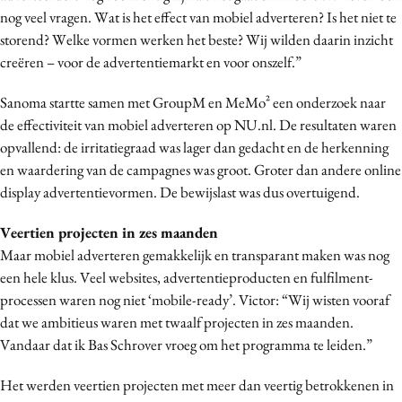
nog veel vragen. Wat is het effect van mobiel adverteren? Is het niet te
Media
storend? Welke vormen werken het beste? Wij wilden daarin inzicht
Merkstrategie
creëren – voor de advertentiemarkt en voor onszelf.”
PR
Programmatic
Sanoma startte samen met GroupM en MeMo² een onderzoek naar
de effectiviteit van mobiel adverteren op NU.nl. De resultaten waren
Purpose Marketing
opvallend: de irritatiegraad was lager dan gedacht en de herkenning
Reputatie & crisis
en waardering van de campagnes was groot. Groter dan andere online
display advertentievormen. De bewijslast was dus overtuigend.
Veertien projecten in zes maanden
Maar mobiel adverteren gemakkelijk en transparant maken was nog
een hele klus. Veel websites, advertentieproducten en fulfilment-
processen waren nog niet ‘mobile-ready’. Victor: “Wij wisten vooraf
dat we ambitieus waren met twaalf projecten in zes maanden.
Vandaar dat ik Bas Schrover vroeg om het programma te leiden.”
Het werden veertien projecten met meer dan veertig betrokkenen in