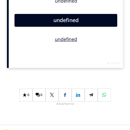
Bureaus
Campagnes
Carriere
Contentmarketing
Craft
Customer Experience
Data & Insights
Design
Digital transformation
Diversiteit
Effectiviteit
0
0
Gedragsverandering
Advertentie
Influencer marketing
Interne communicatie
Martech