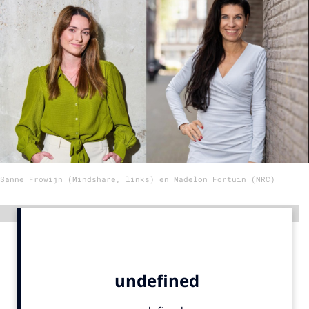
Menu
Home
9 sept: GenAI-training
12 nov: MarketingLive!
Adverteren
Events
Sanne Frowijn (Mindshare, links) en Madelon Fortuin (NRC)
Opleidingen
Vacatures
Advertentie
Academy
Partners
Topics
Artificial Intelligence