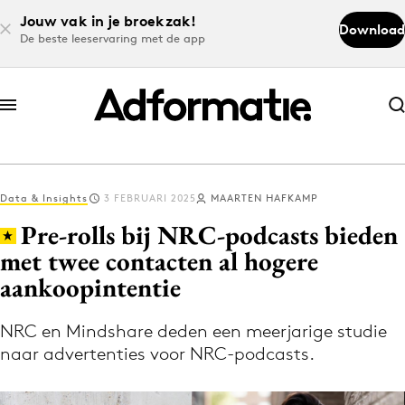
Jouw vak in je broekzak!
Download
De beste leeservaring met de app
Abonneer nu
Abonneer nu
Data & Insights
3 FEBRUARI 2025
MAARTEN HAFKAMP
Log in
Pre-rolls bij NRC-podcasts bieden
met twee contacten al hogere
aankoopintentie
Download de app
Volg het laatste nieuws via de Adformatie
NRC en Mindshare deden een meerjarige studie
Nieuws app
naar advertenties voor NRC-podcasts.