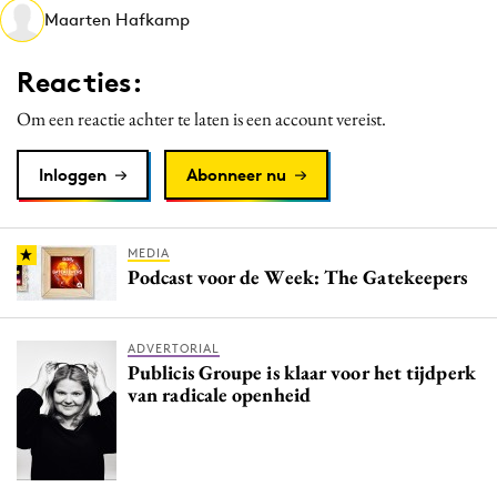
Maarten Hafkamp
Media
Merkstrategie
Reacties:
PR
Om een reactie achter te laten is een account vereist.
Programmatic
Purpose Marketing
Inloggen
Abonneer nu
Reputatie & crisis
MEDIA
Podcast voor de Week: The Gatekeepers
ADVERTORIAL
Publicis Groupe is klaar voor het tijdperk
van radicale openheid