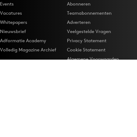
Events
Abonneren
Vacatures
Teamabonnementen
Whitepapers
Adverteren
Nieuwsbrief
Veelgestelde Vragen
Adformatie Academy
Privacy Statement
Volledig Magazine Archief
Cookie Statement
Algemene Voorwaarden
Onze app
Maak Adformatie.nl je
Google-favoriet
Privacyinstellingen
Download de
Adformatie Nieuws App